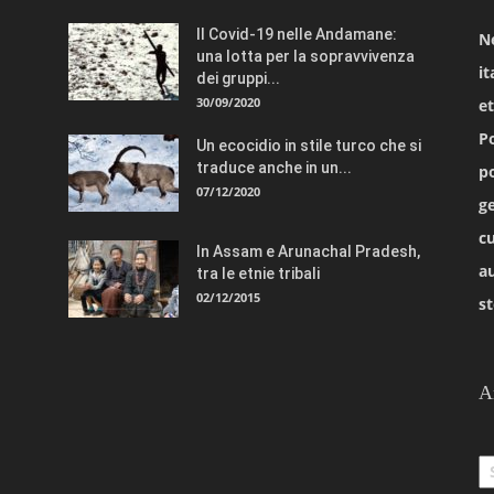
Il Covid-19 nelle Andamane:
N
una lotta per la sopravvivenza
it
dei gruppi...
30/09/2020
e
Po
Un ecocidio in stile turco che si
traduce anche in un...
po
07/12/2020
ge
cu
In Assam e Arunachal Pradesh,
a
tra le etnie tribali
02/12/2015
st
A
Ar