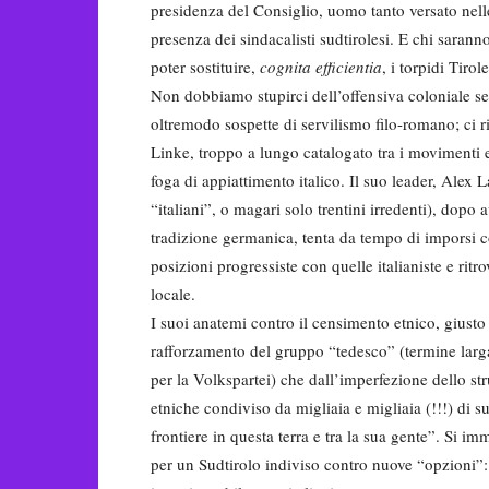
presidenza del Consiglio, uomo tanto versato nelle
presenza dei sindacalisti sudtirolesi. E chi saranno
poter sostituire,
cognita efficientia
, i torpidi Tiro
Non dobbiamo stupirci dell’offensiva coloniale se,
oltremodo sospette di servilismo filo-romano; ci 
Linke, troppo a lungo catalogato tra i movimenti 
foga di appiattimento italico. Il suo leader, Alex 
“italiani”, o magari solo trentini irredenti), dopo a
tradizione germanica, tenta da tempo di imporsi c
posizioni progressiste con quelle italianiste e rit
locale.
I suoi anatemi contro il censimento etnico, giusto
rafforzamento del gruppo “tedesco” (termine larga
per la Volkspartei) che dall’imperfezione dello stru
etniche condiviso da migliaia e migliaia (!!!) di su
frontiere in questa terra e tra la sua gente”. Si i
per un Sudtirolo indiviso contro nuove “opzioni”: