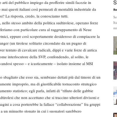
S
 arti del pubblico impiego da profferire simili facezie in
 mai questi italiani così permeati di mentalità industriale da
Ro
lesi? La risposta, credo, la conosciamo tutti.
Se
 nello stesso ambito della politica sudtirolese, operano forze
It
mi
riferiamo con particolare cura al raggruppamento di Neue
etnici, eppure così scopertamente desideroso di compiacere la
Langer (un tirolese solitario circondato da un pugno di
ver tentato di cavalcare radicali, dippì e varie forze di antica
ome interlocutore della SVP, confondendo, al solito, le
rovandosi spesso – e icasticamente – isolato insieme al MSI
 o sbagliato che esso sia, sembrano dettati più dal timore di un
mente improprio, ma di giustificabile tornaconto strategico
mento statistico; egli parla, infatti di “rifiuto delle gabbie
dtirolesi che non accettano che si traccino ulteriori divisoni e
mmagini a cosa porterebbe la fallace “collaborazione” fra gruppi
 a un minuetto stonato in cui i suonatori sarebbero