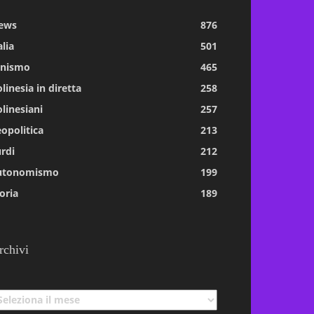
ews
876
alia
501
tnismo
465
linesia in diretta
258
linesiani
257
opolitica
213
rdi
212
utonomismo
199
oria
189
rchivi
chivi