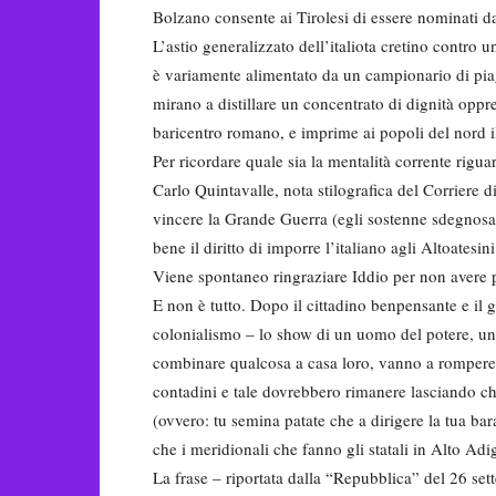
Bolzano consente ai Tirolesi di essere nominati da
L’astio generalizzato dell’italiota cretino contro 
è variamente alimentato da un campionario di pia
mirano a distillare un concentrato di dignità oppr
baricentro romano, e imprime ai popoli del nord il
Per ricordare quale sia la mentalità corrente rigu
Carlo Quintavalle, nota stilografica del Corriere 
vincere la Grande Guerra (egli sostenne sdegnosam
bene il diritto di imporre l’italiano agli Altoatesini
Viene spontaneo ringraziare Iddio per non avere pe
E non è tutto. Dopo il cittadino benpensante e il g
colonialismo – lo show di un uomo del potere, uno
combinare qualcosa a casa loro, vanno a rompere le
contadini e tale dovrebbero rimanere lasciando che
(ovvero: tu semina patate che a dirigere la tua b
che i meridionali che fanno gli statali in Alto Adi
La frase – riportata dalla “Repubblica” del 26 se