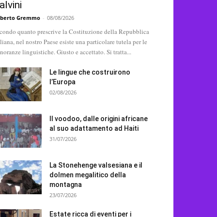
alvini
berto Gremmo
-
08/08/2026
condo quanto prescrive la Costituzione della Repubblica
aliana, nel nostro Paese esiste una particolare tutela per le
noranze linguistiche. Giusto e accettato. Si tratta...
Le lingue che costruirono
l’Europa
02/08/2026
Il voodoo, dalle origini africane
al suo adattamento ad Haiti
31/07/2026
La Stonehenge valsesiana e il
dolmen megalitico della
montagna
23/07/2026
Estate ricca di eventi per i