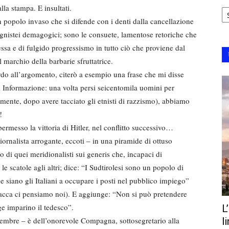
Ar
lla stampa. E insultati.
un popolo invaso che si difende con i denti dalla cancellazione
gnistei demagogici; sono le consuete, lamentose retoriche che
essa e di fulgido progressismo in tutto ciò che proviene dal
 marchio della barbarie sfruttatrice.
ardo all’argomento, citerò a esempio una frase che mi disse
di Informazione: una volta persi seicentomila uomini per
ente, dopo avere tacciato gli etnisti di razzismo), abbiamo
!
rmesso la vittoria di Hitler, nel conflitto successivo…
iornalista arrogante, eccoti – in una piramide di ottuso
 di quei meridionalisti sui generis che, incapaci di
 scatole agli altri; dice: “I Sudtirolesi sono un popolo di
 siano gli Italiani a occupare i posti nel pubblico impiego”
aracca ci pensiamo noi). E aggiunge: “Non si può pretendere
ge imparino il tedesco”.
L
ttembre – è dell’onorevole Compagna, sottosegretario alla
l