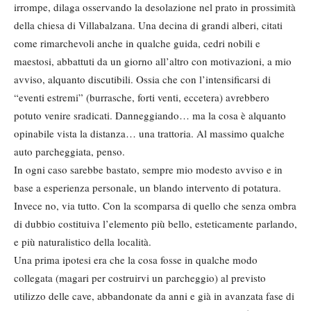
irrompe, dilaga osservando la desolazione nel prato in prossimità
della chiesa di Villabalzana. Una decina di grandi alberi, citati
come rimarchevoli anche in qualche guida, cedri nobili e
maestosi, abbattuti da un giorno all’altro con motivazioni, a mio
avviso, alquanto discutibili. Ossia che con l’intensificarsi di
“eventi estremi” (burrasche, forti venti, eccetera) avrebbero
potuto venire sradicati. Danneggiando… ma la cosa è alquanto
opinabile vista la distanza… una trattoria. Al massimo qualche
auto parcheggiata, penso.
In ogni caso sarebbe bastato, sempre mio modesto avviso e in
base a esperienza personale, un blando intervento di potatura.
Invece no, via tutto. Con la scomparsa di quello che senza ombra
di dubbio costituiva l’elemento più bello, esteticamente parlando,
e più naturalistico della località.
Una prima ipotesi era che la cosa fosse in qualche modo
collegata (magari per costruirvi un parcheggio) al previsto
utilizzo delle cave, abbandonate da anni e già in avanzata fase di