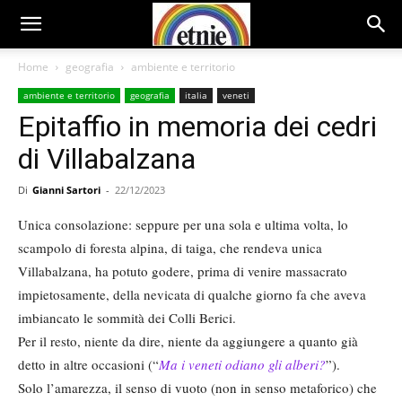
Home
geografia
ambiente e territorio
ambiente e territorio
geografia
italia
veneti
Epitaffio in memoria dei cedri
di Villabalzana
Di
Gianni Sartori
-
22/12/2023
Unica consolazione: seppure per una sola e ultima volta, lo
scampolo di foresta alpina, di taiga, che rendeva unica
Villabalzana, ha potuto godere, prima di venire massacrato
impietosamente, della nevicata di qualche giorno fa che aveva
imbiancato le sommità dei Colli Berici.
Per il resto, niente da dire, niente da aggiungere a quanto già
detto in altre occasioni (“
Ma i veneti odiano gli alberi?
”).
Solo l’amarezza, il senso di vuoto (non in senso metaforico) che