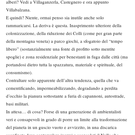
alberi? Vedi a Villaganzerla, Castegnero e ora appunto
Villabalzana.
E quindi? Niente, ormai penso sia inutile anche solo
rammaricarsi. La deriva è questa. Inasprimento ulteriore della
colonizzazione, della riduzione dei Colli (come per gran parte
della montagna veneta) a parco giochi, a sfogatoio del “tempo
libero” (sostanzialmente una fonte di profitto sotto mentite
spoglie) e zona residenziale per benestanti in fuga dalle città (ma
portandosi dietro tutta la spazzatura, materiale e spirituale, del
consumismo).
Contraltare solo apparente dell’altra tendenza, quella che va
cementificando, impermeabilizzando, degradando a perdita
d’occhio la pianura sottostante a furia di capannoni, autostrade,
basi militari.
In attesa… di cosa? Forse di una generazione di ambientalisti
veri e consapevoli in grado di porre un limite alla trasformazione
del pianeta in un guscio vuoto e avvizzito, in una discarica
sconfinata dove contemplare inermi e sconsolati il Nulla che