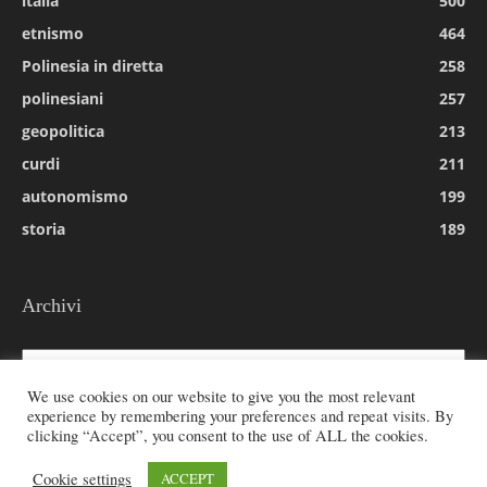
italia
500
etnismo
464
Polinesia in diretta
258
polinesiani
257
geopolitica
213
curdi
211
autonomismo
199
storia
189
Archivi
Archivi
We use cookies on our website to give you the most relevant
experience by remembering your preferences and repeat visits. By
clicking “Accept”, you consent to the use of ALL the cookies.
© 2026 All rights reserved - Etnie -
Cookie settings
ACCEPT