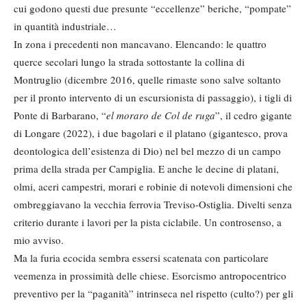
cui godono questi due presunte “eccellenze” beriche, “pompate”
in quantità industriale…
In zona i precedenti non mancavano. Elencando: le quattro
querce secolari lungo la strada sottostante la collina di
Montruglio (dicembre 2016, quelle rimaste sono salve soltanto
per il pronto intervento di un escursionista di passaggio), i tigli di
Ponte di Barbarano, “
el moraro de Col de ruga
”, il cedro gigante
di Longare (2022), i due bagolari e il platano (gigantesco, prova
deontologica dell’esistenza di Dio) nel bel mezzo di un campo
prima della strada per Campiglia. E anche le decine di platani,
olmi, aceri campestri, morari e robinie di notevoli dimensioni che
ombreggiavano la vecchia ferrovia Treviso-Ostiglia. Divelti senza
criterio durante i lavori per la pista ciclabile. Un controsenso, a
mio avviso.
Ma la furia ecocida sembra essersi scatenata con particolare
veemenza in prossimità delle chiese. Esorcismo antropocentrico
preventivo per la “paganità” intrinseca nel rispetto (culto?) per gli