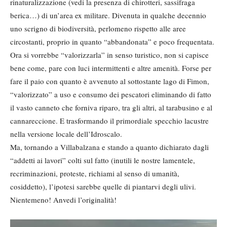
rinaturalizzazione (vedi la presenza di chirotteri, sassifraga
berica…) di un’area ex militare. Divenuta in qualche decennio
uno scrigno di biodiversità, perlomeno rispetto alle aree
circostanti, proprio in quanto “abbandonata” e poco frequentata.
Ora si vorrebbe “valorizzarla” in senso turistico, non si capisce
bene come, pare con luci intermittenti e altre amenità. Forse per
fare il paio con quanto è avvenuto al sottostante lago di Fimon,
“valorizzato” a uso e consumo dei pescatori eliminando di fatto
il vasto canneto che forniva riparo, tra gli altri, al tarabusino e al
cannareccione. E trasformando il primordiale specchio lacustre
nella versione locale dell’Idroscalo.
Ma, tornando a Villabalzana e stando a quanto dichiarato dagli
“addetti ai lavori” colti sul fatto (inutili le nostre lamentele,
recriminazioni, proteste, richiami al senso di umanità,
cosiddetto), l’ipotesi sarebbe quelle di piantarvi degli ulivi.
Nientemeno! Anvedi l’originalità!