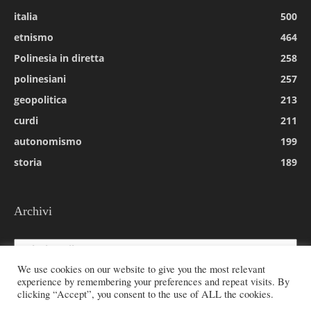
italia
500
etnismo
464
Polinesia in diretta
258
polinesiani
257
geopolitica
213
curdi
211
autonomismo
199
storia
189
Archivi
Archivi
We use cookies on our website to give you the most relevant
experience by remembering your preferences and repeat visits. By
clicking “Accept”, you consent to the use of ALL the cookies.