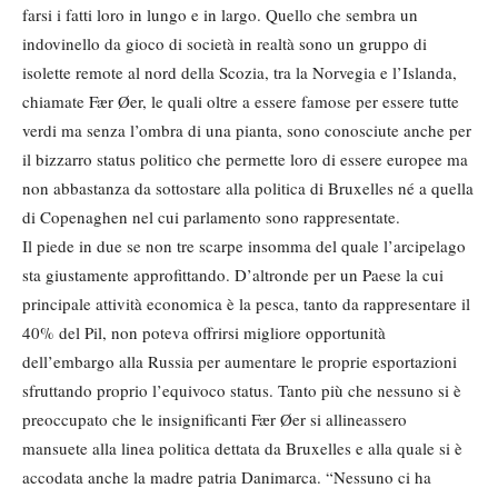
farsi i fatti loro in lungo e in largo. Quello che sembra un
indovinello da gioco di società in realtà sono un gruppo di
isolette remote al nord della Scozia, tra la Norvegia e l’Islanda,
chiamate Fær Øer, le quali oltre a essere famose per essere tutte
verdi ma senza l’ombra di una pianta, sono conosciute anche per
il bizzarro status politico che permette loro di essere europee ma
non abbastanza da sottostare alla politica di Bruxelles né a quella
di Copenaghen nel cui parlamento sono rappresentate.
Il piede in due se non tre scarpe insomma del quale l’arcipelago
sta giustamente approfittando. D’altronde per un Paese la cui
principale attività economica è la pesca, tanto da rappresentare il
40% del Pil, non poteva offrirsi migliore opportunità
dell’embargo alla Russia per aumentare le proprie esportazioni
sfruttando proprio l’equivoco status. Tanto più che nessuno si è
preoccupato che le insignificanti Fær Øer si allineassero
mansuete alla linea politica dettata da Bruxelles e alla quale si è
accodata anche la madre patria Danimarca. “Nessuno ci ha