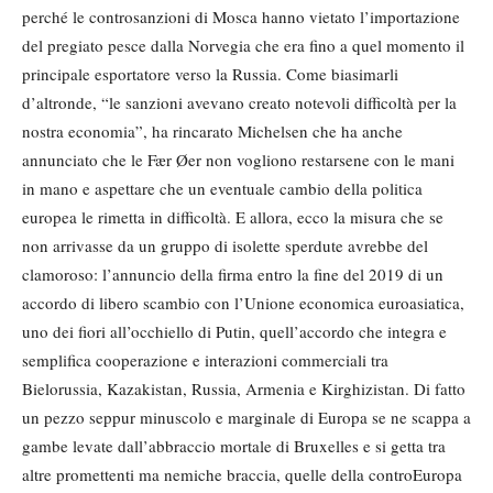
perché le controsanzioni di Mosca hanno vietato l’importazione
del pregiato pesce dalla Norvegia che era fino a quel momento il
principale esportatore verso la Russia. Come biasimarli
d’altronde, “le sanzioni avevano creato notevoli difficoltà per la
nostra economia”, ha rincarato Michelsen che ha anche
annunciato che le Fær Øer non vogliono restarsene con le mani
in mano e aspettare che un eventuale cambio della politica
europea le rimetta in difficoltà. E allora, ecco la misura che se
non arrivasse da un gruppo di isolette sperdute avrebbe del
clamoroso: l’annuncio della firma entro la fine del 2019 di un
accordo di libero scambio con l’Unione economica euroasiatica,
uno dei fiori all’occhiello di Putin, quell’accordo che integra e
semplifica cooperazione e interazioni commerciali tra
Bielorussia, Kazakistan, Russia, Armenia e Kirghizistan. Di fatto
un pezzo seppur minuscolo e marginale di Europa se ne scappa a
gambe levate dall’abbraccio mortale di Bruxelles e si getta tra
altre promettenti ma nemiche braccia, quelle della controEuropa