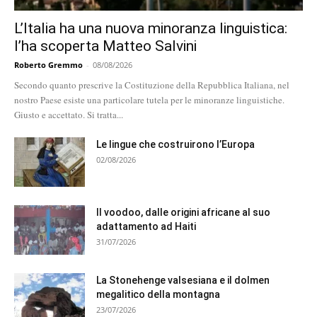
L’Italia ha una nuova minoranza linguistica:
l’ha scoperta Matteo Salvini
Roberto Gremmo
-
08/08/2026
Secondo quanto prescrive la Costituzione della Repubblica Italiana, nel
nostro Paese esiste una particolare tutela per le minoranze linguistiche.
Giusto e accettato. Si tratta...
Le lingue che costruirono l’Europa
02/08/2026
Il voodoo, dalle origini africane al suo
adattamento ad Haiti
31/07/2026
La Stonehenge valsesiana e il dolmen
megalitico della montagna
23/07/2026