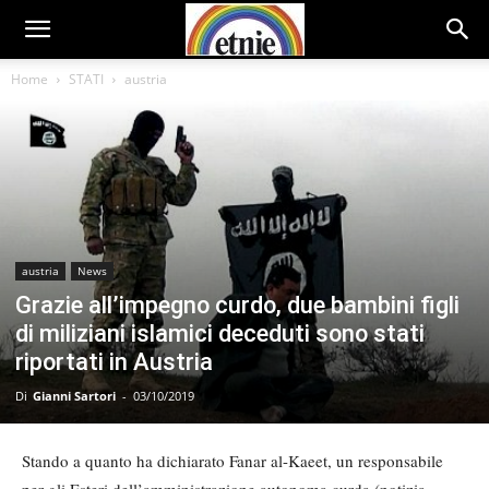
Home
STATI
austria
austria
News
Grazie all’impegno curdo, due bambini figli
di miliziani islamici deceduti sono stati
riportati in Austria
Di
Gianni Sartori
-
03/10/2019
Stando a quanto ha dichiarato Fanar al-Kaeet, un responsabile