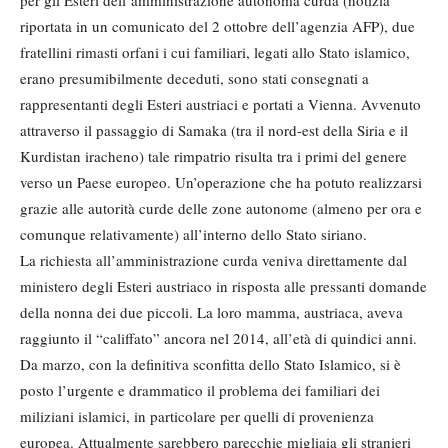
per gli Esteri dell’amministrazione autonoma curda (notizia
riportata in un comunicato del 2 ottobre dell’agenzia AFP), due
fratellini rimasti orfani i cui familiari, legati allo Stato islamico,
erano presumibilmente deceduti, sono stati consegnati a
rappresentanti degli Esteri austriaci e portati a Vienna. Avvenuto
attraverso il passaggio di Samaka (tra il nord-est della Siria e il
Kurdistan iracheno) tale rimpatrio risulta tra i primi del genere
verso un Paese europeo. Un’operazione che ha potuto realizzarsi
grazie alle autorità curde delle zone autonome (almeno per ora e
comunque relativamente) all’interno dello Stato siriano.
La richiesta all’amministrazione curda veniva direttamente dal
ministero degli Esteri austriaco in risposta alle pressanti domande
della nonna dei due piccoli. La loro mamma, austriaca, aveva
raggiunto il “califfato” ancora nel 2014, all’età di quindici anni.
Da marzo, con la definitiva sconfitta dello Stato Islamico, si è
posto l’urgente e drammatico il problema dei familiari dei
miliziani islamici, in particolare per quelli di provenienza
europea. Attualmente sarebbero parecchie migliaia gli stranieri