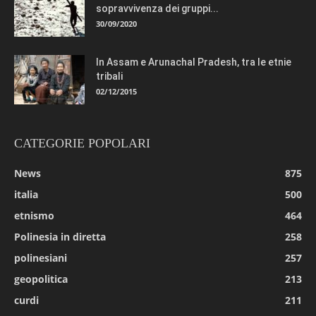
sopravvivenza dei gruppi...
30/09/2020
In Assam e Arunachal Pradesh, tra le etnie
tribali
02/12/2015
CATEGORIE POPOLARI
News
875
italia
500
etnismo
464
Polinesia in diretta
258
polinesiani
257
geopolitica
213
curdi
211