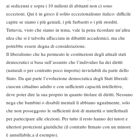
ai sedicenni e sopra i 10 milioni di abitanti non ci sono
eccezioni. Qui è in gioco il solito eccezionalismo italico: difficile
capire se siamo i più geniali, i più furbastri o i più storditi.
Tuttavia, visto che siamo in tema, vale la pena ricordare un’altra
idea che si è talvolta affacciata in dibattiti accademici, ma che
potrebbe essere degna di considerazione.
Il liberalismo che ha permeato le costituzioni degli attuali stati
democratici si basa sull’assunto che l’individuo ha dei diritti
(naturali o per contratto poco importa) inviolabili da parte dello
Stato. Da qui parte l’evoluzione democratica degli Stati liberali:
ciascun cittadino adulto e con sufficienti capacità intellettive,
deve poter dire la sua proprio in quanto titolare di diritti. Nessuno
nega che bambini o disabili mentali li abbiano ugualmente, solo
che non posseggono le sufficienti doti di maturità o intellettuali
per partecipare alle elezioni. Per tutto il resto hanno dei tutori e
ulteriori protezioni giuridiche (il contratto firmato con un minore
è annullabile,a d esempio).