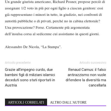
Un grande giurista americano, Richard Posner, propose perciò di
assegnare 1/2 voto in più per ogni figlio a ciascun genitore: essi
già rappresentano i minori in tutto, in giudizio, nei confronti di
autorità pubbliche o di privati, perché no in cabina elettorale?
Una provocazione? Forse. Certamente più argomentata
dell’insulsa corsa al sedicenne cui assistiamo in questi giorni.
Alessandro De Nicola, “La Stampa”.
Articolo precedente
Articolo successivo
Grazie all’impegno curdo, due
Renaud Camus: il falso
bambini figli di miliziani islamici
antirazzismo non vuole
deceduti sono stati riportati in
difendere la diversità ma
Austria
cancellarla
ARTICOLI CORRELATI
ALTRO DALL'AUTORE