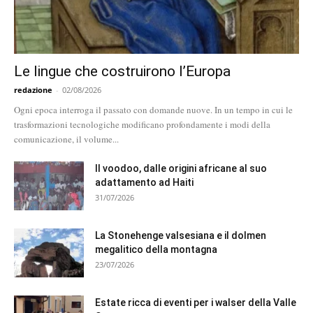
Le lingue che costruirono l’Europa
redazione
-
02/08/2026
Ogni epoca interroga il passato con domande nuove. In un tempo in cui le
trasformazioni tecnologiche modificano profondamente i modi della
comunicazione, il volume...
Il voodoo, dalle origini africane al suo
adattamento ad Haiti
31/07/2026
La Stonehenge valsesiana e il dolmen
megalitico della montagna
23/07/2026
Estate ricca di eventi per i walser della Valle