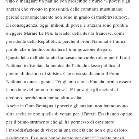
vino o mangiare un panino con prosciutto e burro? I poveri e gli
anziani che vivono in prossimità delle comunità musulmane,
perché economicamente non sono in grado di trasferirsi altrove.
Di conseguenza, oggi, milioni di poveri e anziani sono pronti a
eleggere Marine Le Pen, la leader della destra francese, come
presidente della Repubblica, perché il Front National è l’unico
partito che intende combattere l’immigrazione illegale.
Questa fetta dell’elettorato francese che vuole votare per il Front
National è diventata la nemica dell’attuale classe politica al
potere, di destra o di sinistra. Che cosa sta dicendo il Front
National a questa gente? “Vogliamo che la Francia torni a essere
la nazione del popolo francese”. E i poveri e gli anziani ci
credono, perché non hanno altra scelta.
Anche in Gran Bretagna i poveri e gli anziani non hanno avuto
altra scelta se non quella di votare per il Brexit. Essi hanno optato
per il primo strumento che gli ha permesso di esprimere
l’insoddisfazione di vivere in una società che non è più di loro
gradimento. Essi non hanno votato per dire: “Uccidete questi