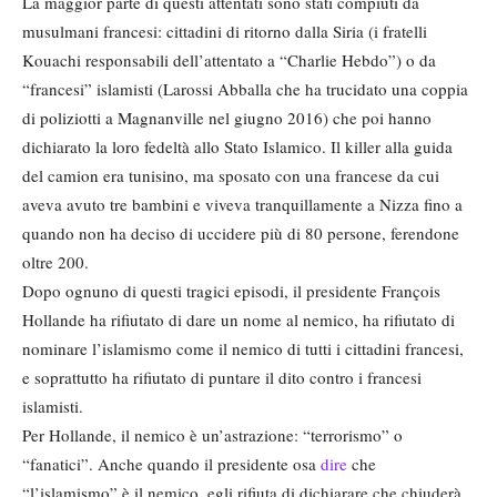
La maggior parte di questi attentati sono stati compiuti da
musulmani francesi: cittadini di ritorno dalla Siria (i fratelli
Kouachi responsabili dell’attentato a “Charlie Hebdo”) o da
“francesi” islamisti (Larossi Abballa che ha trucidato una coppia
di poliziotti a Magnanville nel giugno 2016) che poi hanno
dichiarato la loro fedeltà allo Stato Islamico. Il killer alla guida
del camion era tunisino, ma sposato con una francese da cui
aveva avuto tre bambini e viveva tranquillamente a Nizza fino a
quando non ha deciso di uccidere più di 80 persone, ferendone
oltre 200.
Dopo ognuno di questi tragici episodi, il presidente François
Hollande ha rifiutato di dare un nome al nemico, ha rifiutato di
nominare l’islamismo come il nemico di tutti i cittadini francesi,
e soprattutto ha rifiutato di puntare il dito contro i francesi
islamisti.
Per Hollande, il nemico è un’astrazione: “terrorismo” o
“fanatici”. Anche quando il presidente osa
dire
che
“l’islamismo” è il nemico, egli rifiuta di dichiarare che chiuderà