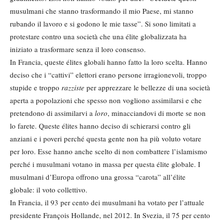
musulmani che stanno trasformando il mio Paese, mi stanno
rubando il lavoro e si godono le mie tasse”. Si sono limitati a
protestare contro una società che una élite globalizzata ha
iniziato a trasformare senza il loro consenso.
In Francia, queste élites globali hanno fatto la loro scelta. Hanno
deciso che i “cattivi” elettori erano persone irragionevoli, troppo
stupide e troppo
razziste
per apprezzare le bellezze di una società
aperta a popolazioni che spesso non vogliono assimilarsi e che
pretendono di assimilarvi a
loro
, minacciandovi di morte se non
lo farete. Queste élites hanno deciso di schierarsi contro gli
anziani e i poveri perché questa gente non ha più voluto votare
per loro. Esse hanno anche scelto di non combattere l’islamismo
perché i musulmani votano in massa per questa élite globale. I
musulmani d’Europa offrono una grossa “carota” all’élite
globale: il voto collettivo.
In Francia, il 93 per cento dei musulmani ha votato per l’attuale
presidente François Hollande, nel 2012. In Svezia, il 75 per cento