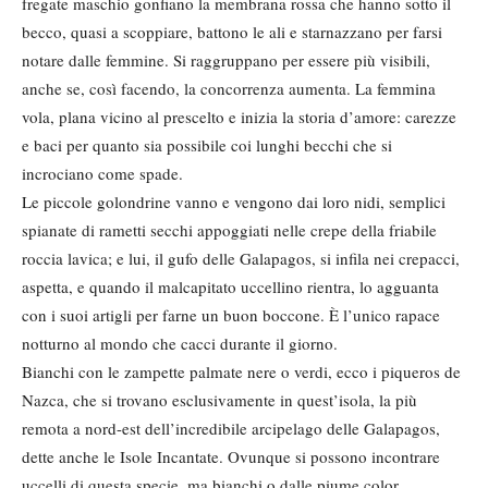
fregate maschio gonfiano la membrana rossa che hanno sotto il
becco, quasi a scoppiare, battono le ali e starnazzano per farsi
notare dalle femmine. Si raggruppano per essere più visibili,
anche se, così facendo, la concorrenza aumenta. La femmina
vola, plana vicino al prescelto e inizia la storia d’amore: carezze
e baci per quanto sia possibile coi lunghi becchi che si
incrociano come spade.
Le piccole golondrine vanno e vengono dai loro nidi, semplici
spianate di rametti secchi appoggiati nelle crepe della friabile
roccia lavica; e lui, il gufo delle Galapagos, si infila nei crepacci,
aspetta, e quando il malcapitato uccellino rientra, lo agguanta
con i suoi artigli per farne un buon boccone. È l’unico rapace
notturno al mondo che cacci durante il giorno.
Bianchi con le zampette palmate nere o verdi, ecco i piqueros de
Nazca, che si trovano esclusivamente in quest’isola, la più
remota a nord-est dell’incredibile arcipelago delle Galapagos,
dette anche le Isole Incantate. Ovunque si possono incontrare
uccelli di questa specie, ma bianchi o dalle piume color