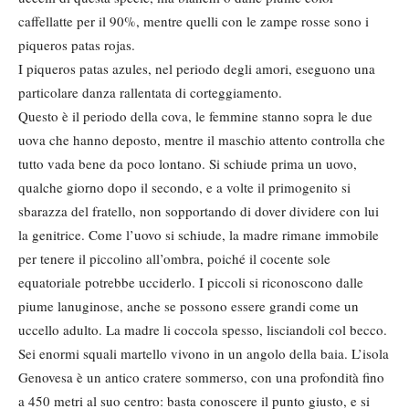
caffellatte per il 90%, mentre quelli con le zampe rosse sono i
piqueros patas rojas.
I piqueros patas azules, nel periodo degli amori, eseguono una
particolare danza rallentata di corteggiamento.
Questo è il periodo della cova, le femmine stanno sopra le due
uova che hanno deposto, mentre il maschio attento controlla che
tutto vada bene da poco lontano. Si schiude prima un uovo,
qualche giorno dopo il secondo, e a volte il primogenito si
sbarazza del fratello, non sopportando di dover dividere con lui
la genitrice. Come l’uovo si schiude, la madre rimane immobile
per tenere il piccolino all’ombra, poiché il cocente sole
equatoriale potrebbe ucciderlo. I piccoli si riconoscono dalle
piume lanuginose, anche se possono essere grandi come un
uccello adulto. La madre li coccola spesso, lisciandoli col becco.
Sei enormi squali martello vivono in un angolo della baia. L’isola
Genovesa è un antico cratere sommerso, con una profondità fino
a 450 metri al suo centro: basta conoscere il punto giusto, e si