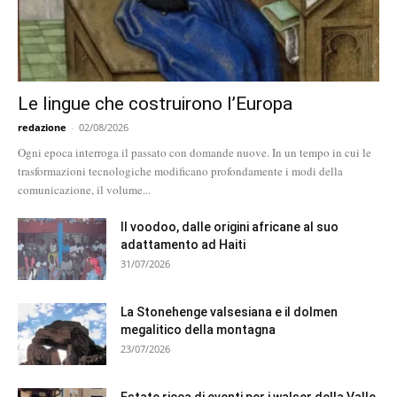
Le lingue che costruirono l’Europa
redazione
-
02/08/2026
Ogni epoca interroga il passato con domande nuove. In un tempo in cui le
trasformazioni tecnologiche modificano profondamente i modi della
comunicazione, il volume...
Il voodoo, dalle origini africane al suo
adattamento ad Haiti
31/07/2026
La Stonehenge valsesiana e il dolmen
megalitico della montagna
23/07/2026