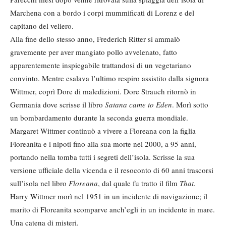
Marchena con a bordo i corpi mummificati di Lorenz e del
capitano del veliero.
Alla fine dello stesso anno, Frederich Ritter si ammalò
gravemente per aver mangiato pollo avvelenato, fatto
apparentemente inspiegabile trattandosi di un vegetariano
convinto. Mentre esalava l’ultimo respiro assistito dalla signora
Wittmer, coprì Dore di maledizioni. Dore Strauch ritornò in
Germania dove scrisse il libro
Satana came to Eden
. Morì sotto
un bombardamento durante la seconda guerra mondiale.
Margaret Wittmer continuò a vivere a Floreana con la figlia
Floreanita e i nipoti fino alla sua morte nel 2000, a 95 anni,
portando nella tomba tutti i segreti dell’isola. Scrisse la sua
versione ufficiale della vicenda e il resoconto di 60 anni trascorsi
sull’isola nel libro
Floreana
, dal quale fu tratto il film
That
.
Harry Wittmer morì nel 1951 in un incidente di navigazione; il
marito di Floreanita scomparve anch’egli in un incidente in mare.
Una catena di misteri.