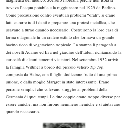
magnetica del medico. Scelsero Floreana perché nell’isola si
trovava l’acqua potabile e la raggiunsero nel 1929 da Berlino.
Come precauzione contro eventuali problemi “orali”, si erano
fatti estrarre tutti i denti e preparare una protesi metallica, che
usavano a turno quando necessario. Costruirono la loro casa di
forma ottagonale in un cratere estinto che formava un grande
bacino ricco di vegetazione tropicale. La stampa li paragonò a
dei novelli Adamo ed Eva nel giardino dell’Eden, richiamando la
curiosità di alcuni temerari visitatori. Nel settembre 1932 arrivò
la famiglia Wittmer a bordo del piccolo veliero
Tip Top
,
composta da Heinz, con il figlio dodicenne frutto di una prima
unione, e dalla moglie Margret in stato interessante. Erano
persone semplici che volevano sfuggire ai problemi della
Germania di quei tempi. Le due coppie erano troppo diverse per
essere amiche, ma non furono nemmeno nemiche e si aiutavano
quando necessario.