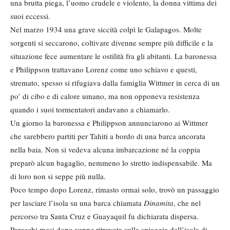
una brutta piega, l’uomo crudele e violento, la donna vittima dei
suoi eccessi.
Nel marzo 1934 una grave siccità colpì le Galapagos. Molte
sorgenti si seccarono, coltivare divenne sempre più difficile e la
situazione fece aumentare le ostilità fra gli abitanti. La baronessa
e Philippson trattavano Lorenz come uno schiavo e questi,
stremato, spesso si rifugiava dalla famiglia Wittmer in cerca di un
po’ di cibo e di calore umano, ma non opponeva resistenza
quando i suoi tormentatori andavano a chiamarlo.
Un giorno la baronessa e Philippson annunciarono ai Wittmer
che sarebbero partiti per Tahiti a bordo di una barca ancorata
nella baia. Non si vedeva alcuna imbarcazione né la coppia
preparò alcun bagaglio, nemmeno lo stretto indispensabile. Ma
di loro non si seppe più nulla.
Poco tempo dopo Lorenz, rimasto ormai solo, trovò un passaggio
per lasciare l’isola su una barca chiamata
Dinamita
, che nel
percorso tra Santa Cruz e Guayaquil fu dichiarata dispersa.
Parecchi mesi dopo venne ritrovata sulla spiaggia dell’isola di