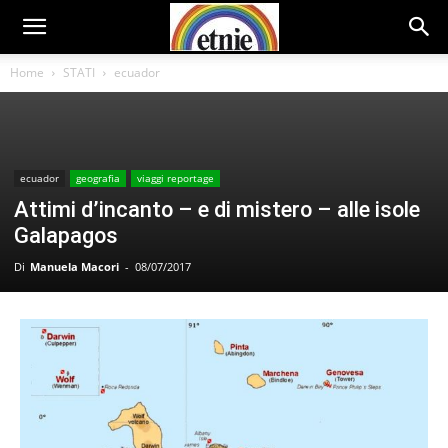
Home
STATI
ecuador
ecuador
geografia
viaggi reportage
Attimi d’incanto – e di mistero – alle isole
Galapagos
Di
Manuela Macori
-
08/07/2017