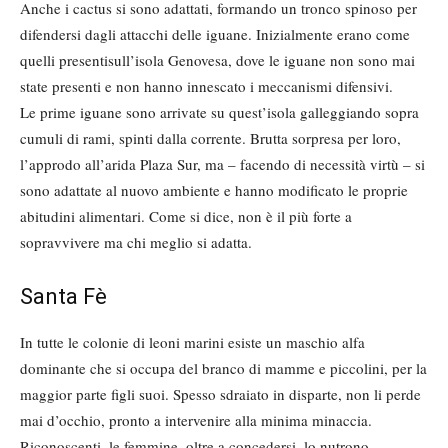
Anche i cactus si sono adattati, formando un tronco spinoso per
difendersi dagli attacchi delle iguane. Inizialmente erano come
quelli presentisull’isola Genovesa, dove le iguane non sono mai
state presenti e non hanno innescato i meccanismi difensivi.
Le prime iguane sono arrivate su quest’isola galleggiando sopra
cumuli di rami, spinti dalla corrente. Brutta sorpresa per loro,
l’approdo all’arida Plaza Sur, ma – facendo di necessità virtù – si
sono adattate al nuovo ambiente e hanno modificato le proprie
abitudini alimentari. Come si dice, non è il più forte a
sopravvivere ma chi meglio si adatta.
Santa Fè
In tutte le colonie di leoni marini esiste un maschio alfa
dominante che si occupa del branco di mamme e piccolini, per la
maggior parte figli suoi. Spesso sdraiato in disparte, non li perde
mai d’occhio, pronto a intervenire alla minima minaccia.
Riconoscenti, le femmine, oltre a concedersi, lo nutrono