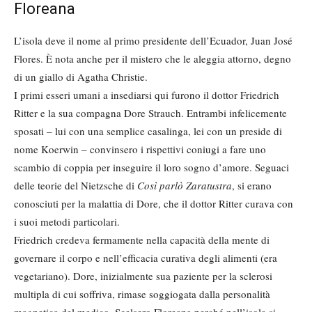
Floreana
L’isola deve il nome al primo presidente dell’Ecuador, Juan José
Flores. È nota anche per il mistero che le aleggia attorno, degno
di un giallo di Agatha Christie.
I primi esseri umani a insediarsi qui furono il dottor Friedrich
Ritter e la sua compagna Dore Strauch. Entrambi infelicemente
sposati – lui con una semplice casalinga, lei con un preside di
nome Koerwin – convinsero i rispettivi coniugi a fare uno
scambio di coppia per inseguire il loro sogno d’amore. Seguaci
delle teorie del Nietzsche di
Così parlò Zaratustra
, si erano
conosciuti per la malattia di Dore, che il dottor Ritter curava con
i suoi metodi particolari.
Friedrich credeva fermamente nella capacità della mente di
governare il corpo e nell’efficacia curativa degli alimenti (era
vegetariano). Dore, inizialmente sua paziente per la sclerosi
multipla di cui soffriva, rimase soggiogata dalla personalità