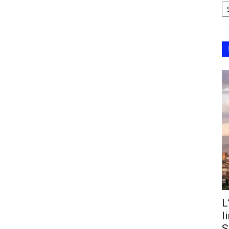
Ar
L
l
S