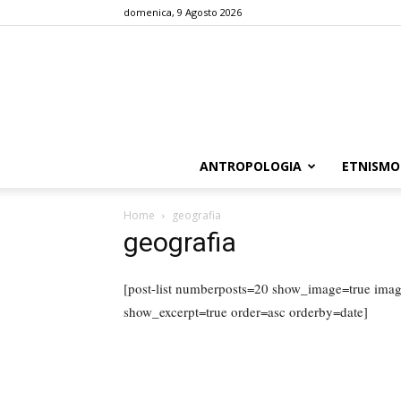
domenica, 9 Agosto 2026
ANTROPOLOGIA
ETNISMO
Home
geografia
geografia
[post-list numberposts=20 show_image=true ima
show_excerpt=true order=asc orderby=date]