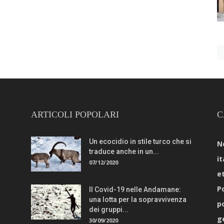
ARTICOLI POPOLARI
C
Un ecocidio in stile turco che si
N
traduce anche in un...
it
07/12/2020
e
Po
Il Covid-19 nelle Andamane:
una lotta per la sopravvivenza
p
dei gruppi...
g
30/09/2020