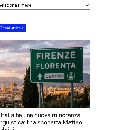
chivi
Ultimi articoli
’Italia ha una nuova minoranza
inguistica: l’ha scoperta Matteo
alvini