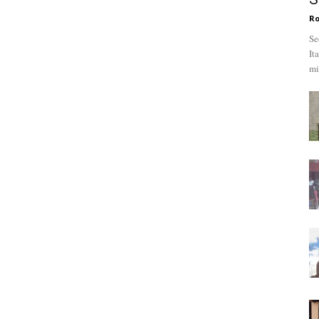
R
Se
It
mi