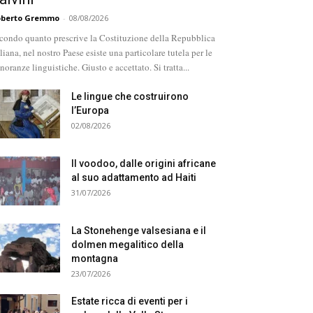
oberto Gremmo
-
08/08/2026
condo quanto prescrive la Costituzione della Repubblica
aliana, nel nostro Paese esiste una particolare tutela per le
noranze linguistiche. Giusto e accettato. Si tratta...
Le lingue che costruirono
l’Europa
02/08/2026
Il voodoo, dalle origini africane
al suo adattamento ad Haiti
31/07/2026
La Stonehenge valsesiana e il
dolmen megalitico della
montagna
23/07/2026
Estate ricca di eventi per i