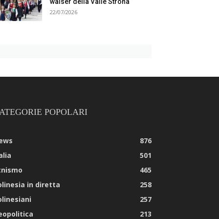
walser della Valle Strona
22/07/2026
ATEGORIE POPOLARI
ews
876
alia
501
tnismo
465
linesia in diretta
258
olinesiani
257
eopolitica
213