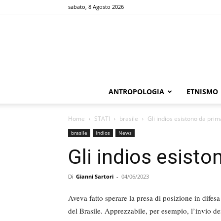
sabato, 8 Agosto 2026
ANTROPOLOGIA
ETNISMO
Home
STATI
brasile
Gli indios esistono da prim
brasile
indios
News
Gli indios esisto
Di
Gianni Sartori
-
04/06/2023
Aveva fatto sperare la presa di posizione in difesa
del Brasile. Apprezzabile, per esempio, l’invio dei