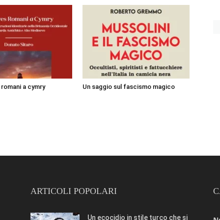
i romani a cymry
Un saggio sul fascismo magico
ARTICOLI POPOLARI
C
Un ecocidio in stile turco che si
N