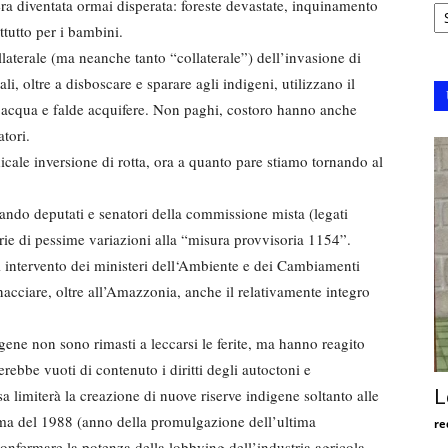
Ar
ra diventata ormai disperata: foreste devastate, inquinamento
ttutto per i bambini.
llaterale (ma neanche tanto “collaterale”) dell’invasione di
ali, oltre a disboscare e sparare agli indigeni, utilizzano il
d’acqua e falde acquifere. Non paghi, costoro hanno anche
tori.
cale inversione di rotta, ora a quanto pare stiamo tornando al
ando deputati e senatori della commissione mista (legati
rie di pessime variazioni alla “misura provvisoria 1154”.
di intervento dei ministeri dell‘Ambiente e dei Cambiamenti
acciare, oltre all’Amazzonia, anche il relativamente integro
ene non sono rimasti a leccarsi le ferite, ma hanno reagito
ebbe vuoti di contenuto i diritti degli autoctoni e
a limiterà la creazione di nuove riserve indigene soltanto alle
L
ima del 1988 (anno della promulgazione dell’ultima
re
confermare la potenza della lobbying dell’industria agricola.