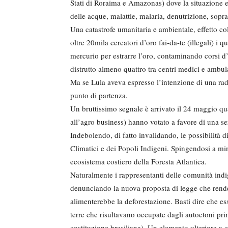
Stati di Roraima e Amazonas) dove la situazione e
delle acque, malattie, malaria, denutrizione, sopra
Una catastrofe umanitaria e ambientale, effetto co
oltre 20mila cercatori d’oro fai-da-te (illegali) i qu
mercurio per estrarre l’oro, contaminando corsi 
distrutto almeno quattro tra centri medici e ambula
Ma se Lula aveva espresso l’intenzione di una radi
punto di partenza.
Un bruttissimo segnale è arrivato il 24 maggio qu
all’agro business) hanno votato a favore di una se
Indebolendo, di fatto invalidando, le possibilità 
Climatici e dei Popoli Indigeni. Spingendosi a min
ecosistema costiero della Foresta Atlantica.
Naturalmente i rappresentanti delle comunità indig
denunciando la nuova proposta di legge che render
alimenterebbe la deforestazione. Basti dire che ess
terre che risultavano occupate dagli autoctoni pr
costituzione brasiliana). Un elemento ulteriore a 