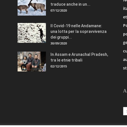
traduce anche in un...
it
07/12/2020
e
Po
Il Covid-19 nelle Andamane:
una lotta per la sopravvivenza
po
dei gruppi...
ge
30/09/2020
cu
In Assam e Arunachal Pradesh,
a
tra le etnie tribali
02/12/2015
st
A
Ar