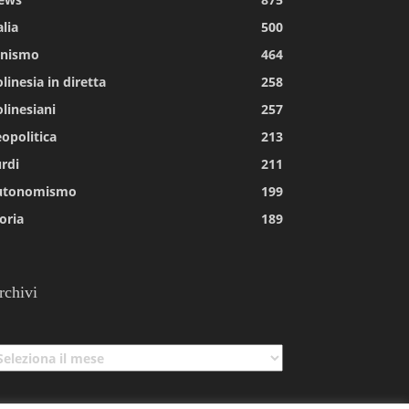
alia
500
tnismo
464
linesia in diretta
258
linesiani
257
opolitica
213
rdi
211
utonomismo
199
oria
189
rchivi
chivi