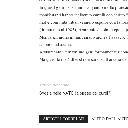
In questi giorni si stanno svolgendo molte proteste
manifestanti hanno inalberato cartelli con scritt
molte comunità tribali vennero espulse con la forza 
(durata fino al 1985), rientrandovi solo in epoca p
Mentre gli indigeni impugnano archi e frecce, le 
cannoni ad acqua.
Attualmente i territori indigeni formalmente rico
Ma quasi la metà di essi non sono stati ancora del
Articolo precedente
Svezia nella NATO (a spese dei curdi?)
ARTICOLI CORRELATI
ALTRO DALL'AUT