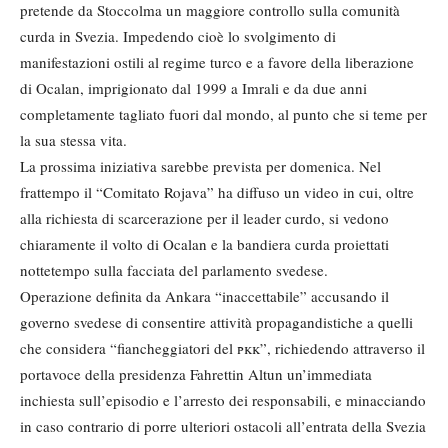
pretende da Stoccolma un maggiore controllo sulla comunità
curda in Svezia. Impedendo cioè lo svolgimento di
manifestazioni ostili al regime turco e a favore della liberazione
di Ocalan, imprigionato dal 1999 a Imrali e da due anni
completamente tagliato fuori dal mondo, al punto che si teme per
la sua stessa vita.
La prossima iniziativa sarebbe prevista per domenica. Nel
frattempo il “Comitato Rojava” ha diffuso un video in cui, oltre
alla richiesta di scarcerazione per il leader curdo, si vedono
chiaramente il volto di Ocalan e la bandiera curda proiettati
nottetempo sulla facciata del parlamento svedese.
Operazione definita da Ankara “inaccettabile” accusando il
governo svedese di consentire attività propagandistiche a quelli
che considera “fiancheggiatori del
pkk
”, richiedendo attraverso il
portavoce della presidenza Fahrettin Altun un’immediata
inchiesta sull’episodio e l’arresto dei responsabili, e minacciando
in caso contrario di porre ulteriori ostacoli all’entrata della Svezia