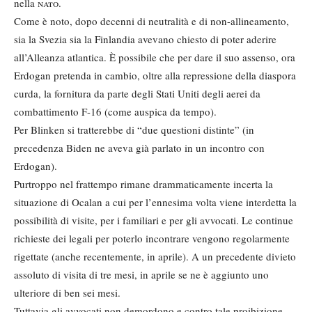
nella
nato
.
Come è noto, dopo decenni di neutralità e di non-allineamento,
sia la Svezia sia la Finlandia avevano chiesto di poter aderire
all’Alleanza atlantica. È possibile che per dare il suo assenso, ora
Erdogan pretenda in cambio, oltre alla repressione della diaspora
curda, la fornitura da parte degli Stati Uniti degli aerei da
combattimento F-16 (come auspica da tempo).
Per Blinken si tratterebbe di “due questioni distinte” (in
precedenza Biden ne aveva già parlato in un incontro con
Erdogan).
Purtroppo nel frattempo rimane drammaticamente incerta la
situazione di Ocalan a cui per l’ennesima volta viene interdetta la
possibilità di visite, per i familiari e per gli avvocati. Le continue
richieste dei legali per poterlo incontrare vengono regolarmente
rigettate (anche recentemente, in aprile). A un precedente divieto
assoluto di visita di tre mesi, in aprile se ne è aggiunto uno
ulteriore di ben sei mesi.
Tuttavia gli avvocati non demordono e contro tale proibizione