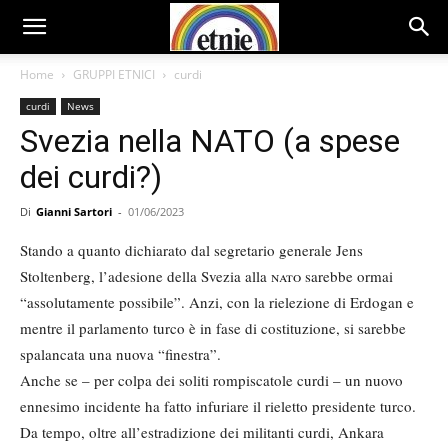
Home
GRUPPI ETNICI
curdi
curdi
News
Svezia nella NATO (a spese
dei curdi?)
Di
Gianni Sartori
-
01/06/2023
Stando a quanto dichiarato dal segretario generale Jens
Stoltenberg, l’adesione della Svezia alla
nato
sarebbe ormai
“assolutamente possibile”. Anzi, con la rielezione di Erdogan e
mentre il parlamento turco è in fase di costituzione, si sarebbe
spalancata una nuova “finestra”.
Anche se – per colpa dei soliti rompiscatole curdi – un nuovo
ennesimo incidente ha fatto infuriare il rieletto presidente turco.
Da tempo, oltre all’estradizione dei militanti curdi, Ankara