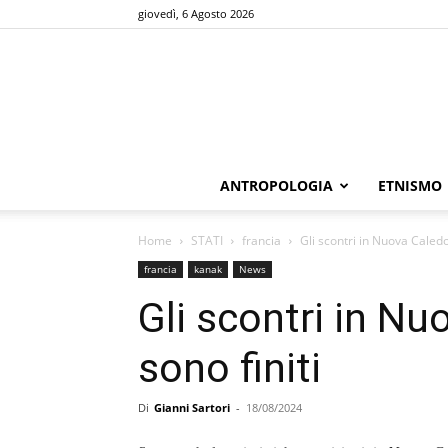
giovedì, 6 Agosto 2026
ANTROPOLOGIA
ETNISMO
Home
STATI
francia
Gli scontri in Nuova Caledo
francia
kanak
News
Gli scontri in N
sono finiti
Di
Gianni Sartori
-
18/08/2024