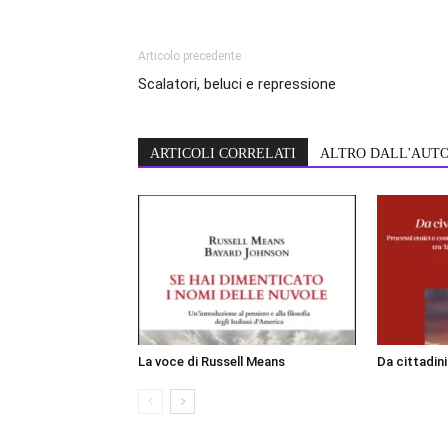
Articolo precedente
Scalatori, beluci e repressione
ARTICOLI CORRELATI
ALTRO DALL'AUT
La voce di Russell Means
Da cittadin