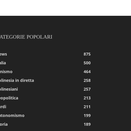
ATEGORIE POPOLARI
ews
875
alia
500
tnismo
464
linesia in diretta
258
linesiani
257
opolitica
213
rdi
211
utonomismo
199
oria
189