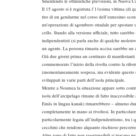
Smentendo le ottimistiche previsioni, in Nuova Cal
Il 15 agosto si è registrata l’11esima vittima (di qu
tiro di un gendarme nel corso dell’ennesimo scontr
un’operazione di sgombero stradale per spostare un
collo. Stando alla versione ufficiale, tutto sarebb
indipendentisti (si parla anche di qualche molotov
un agente. La persona rimasta uccisa sarebbe un a
Già due giorni prima un centinaio di manifestanti 
commemorato l’inizio della rivolta contro la riform
(momentaneamente sospesa, ma evidente questo non 
sviluppati in varie parti dell’isola principale.
Mentre a Noumea la situazione appare sotto contro
isola dell’arcipelago rimane di fatto inaccessibi
Emâs in lingua kanak) rimarrebbero – almeno duran
completamente in mano ai rivoltosi. In particolare
particolarmente legata all’indipendentismo, tra i 
cecchini che rendono alquanto rischioso percorrer
Altre zone di fatto non raggiungibili si trovano ne