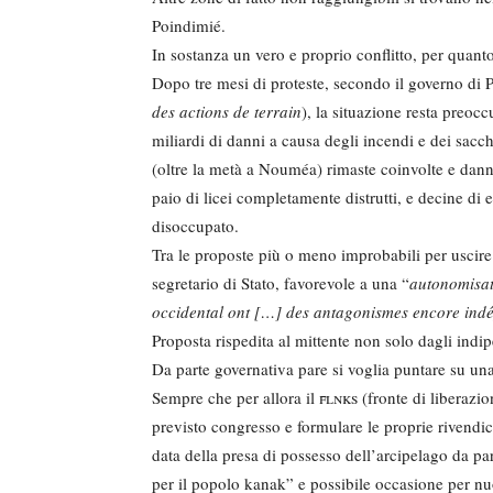
Poindimié.
In sostanza un vero e proprio conflitto, per quanto
Dopo tre mesi di proteste, secondo il governo di P
des actions de terrain
), la situazione resta preoc
miliardi di danni a causa degli incendi e dei sacc
(oltre la metà a Nouméa) rimaste coinvolte e dan
paio di licei completamente distrutti, e decine di 
disoccupato.
Tra le proposte più o meno improbabili per uscire 
segretario di Stato, favorevole a una “
autonomisat
occidental ont […] des antagonismes encore ind
Proposta rispedita al mittente non solo dagli indip
Da parte governativa pare si voglia puntare su una
Sempre che per allora il
flnks
(fronte di liberazio
previsto congresso e formulare le proprie rivendi
data della presa di possesso dell’arcipelago da pa
per il popolo kanak” e possibile occasione per n