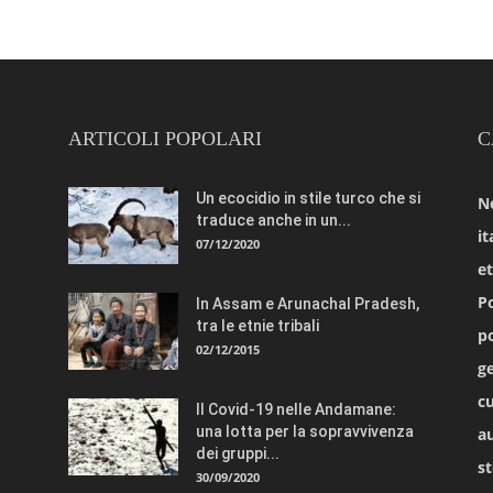
ARTICOLI POPOLARI
C
Un ecocidio in stile turco che si
N
traduce anche in un...
it
07/12/2020
e
Po
In Assam e Arunachal Pradesh,
tra le etnie tribali
po
02/12/2015
ge
cu
Il Covid-19 nelle Andamane:
una lotta per la sopravvivenza
a
dei gruppi...
st
30/09/2020