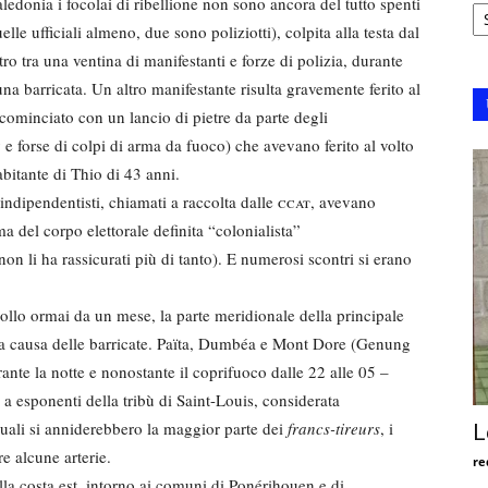
Ar
edonia i focolai di ribellione non sono ancora del tutto spenti
elle ufficiali almeno, due sono poliziotti), colpita alla testa dal
o tra una ventina di manifestanti e forze di polizia, durante
a barricata. Un altro manifestante risulta gravemente ferito al
e cominciato con un lancio di pietre da parte degli
 e forse di colpi di arma da fuoco) che avevano ferito al volto
bitante di Thio di 43 anni.
indipendentisti, chiamati a raccolta dalle
ccat
, avevano
a del corpo elettorale definita “colonialista”
li ha rassicurati più di tanto). E numerosi scontri si erano
llo ormai da un mese, la parte meridionale della principale
le a causa delle barricate. Païta, Dumbéa e Mont Dore (Genung
te la notte e nonostante il coprifuoco dalle 22 alle 05 –
 a esponenti della tribù di Saint-Louis, considerata
quali si anniderebbero la maggior parte dei
francs-tireurs
, i
L
e alcune arterie.
re
lla costa est, intorno ai comuni di Ponérihouen e di