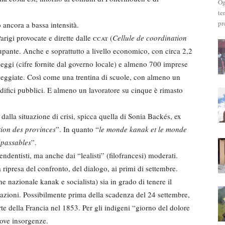
Og
te
pr
 ancora a bassa intensità.
arigi provocate e dirette dalle
ccat
(
Cellule de coordination
cupante. Anche e soprattutto a livello economico, con circa 2,2
heggi (cifre fornite dal governo locale) e almeno 700 imprese
neggiate. Così come una trentina di scuole, con almeno un
edifici pubblici. E almeno un lavoratore su cinque è rimasto
dalla situazione di crisi, spicca quella di Sonia Backés, ex
ion des provinces
”. In quanto “
le monde kanak et le monde
épassables
”.
endentisti, ma anche dai “lealisti” (filofrancesi) moderati.
 ripresa del confronto, del dialogo, ai primi di settembre.
ne nazionale kanak e socialista) sia in grado di tenere il
cazioni. Possibilmente prima della scadenza del 24 settembre,
rte della Francia nel 1853. Per gli indigeni “giorno del dolore
uove insorgenze.