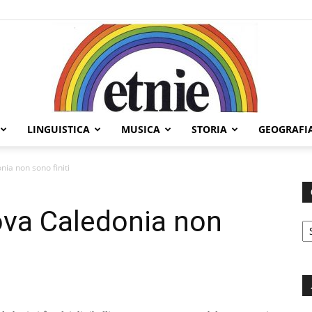
LINGUISTICA
MUSICA
STORIA
GEOGRAFI
Etnie
nia non sono finiti
uova Caledonia non
C