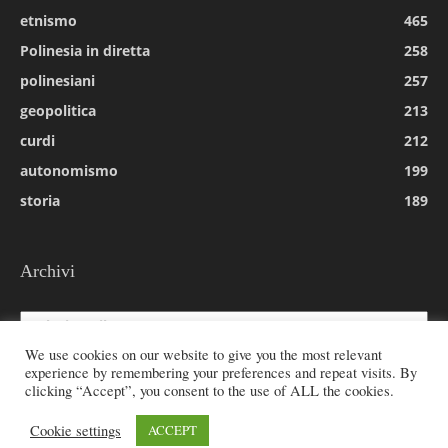
etnismo
465
Polinesia in diretta
258
polinesiani
257
geopolitica
213
curdi
212
autonomismo
199
storia
189
Archivi
Archivi
We use cookies on our website to give you the most relevant
experience by remembering your preferences and repeat visits. By
clicking “Accept”, you consent to the use of ALL the cookies.
© 2026 All rights reserved - Etnie -
Cookie settings
ACCEPT