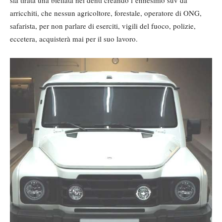
sia tirata una biellata nei denti creando l’ennesimo suv da
arricchiti, che nessun agricoltore, forestale, operatore di ONG,
safarista, per non parlare di eserciti, vigili del fuoco, polizie,
eccetera, acquisterà mai per il suo lavoro.