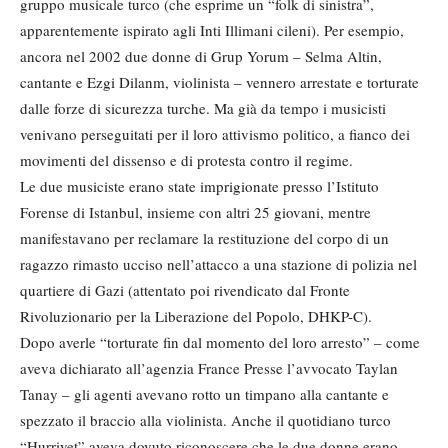
gruppo musicale turco (che esprime un “folk di sinistra”,
apparentemente ispirato agli Inti Illimani cileni). Per esempio,
ancora nel 2002 due donne di Grup Yorum – Selma Altin,
cantante e Ezgi Dilanm, violinista – vennero arrestate e torturate
dalle forze di sicurezza turche. Ma già da tempo i musicisti
venivano perseguitati per il loro attivismo politico, a fianco dei
movimenti del dissenso e di protesta contro il regime.
Le due musiciste erano state imprigionate presso l’Istituto
Forense di Istanbul, insieme con altri 25 giovani, mentre
manifestavano per reclamare la restituzione del corpo di un
ragazzo rimasto ucciso nell’attacco a una stazione di polizia nel
quartiere di Gazi (attentato poi rivendicato dal Fronte
Rivoluzionario per la Liberazione del Popolo, DHKP-C).
Dopo averle “torturate fin dal momento del loro arresto” – come
aveva dichiarato all’agenzia France Presse l’avvocato Taylan
Tanay – gli agenti avevano rotto un timpano alla cantante e
spezzato il braccio alla violinista. Anche il quotidiano turco
“Hurriyet” aveva dovuto riconoscere che le due donne erano