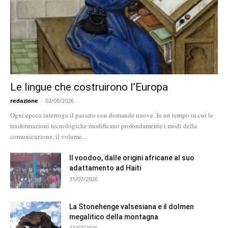
Le lingue che costruirono l’Europa
redazione
-
02/08/2026
Ogni epoca interroga il passato con domande nuove. In un tempo in cui le
trasformazioni tecnologiche modificano profondamente i modi della
comunicazione, il volume...
Il voodoo, dalle origini africane al suo
adattamento ad Haiti
31/07/2026
La Stonehenge valsesiana e il dolmen
megalitico della montagna
23/07/2026