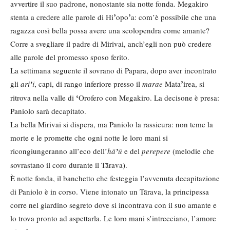
avvertire il suo padrone, nonostante sia notte fonda. Megakiro
’
’
stenta a credere alle parole di Hi
opo
a: com’è possibile che una
ragazza così bella possa avere una scolopendra come amante?
Corre a svegliare il padre di Mirivai, anch’egli non può credere
alle parole del promesso sposo ferito.
La settimana seguente il sovrano di Papara, dopo aver incontrato
’
gli
ari
’
i
, capi, di rango inferiore presso il
marae
Mata
irea, si
‘
ritrova nella valle di
Orofero con Megakiro. La decisone è presa:
Paniolo sarà decapitato.
La bella Mirivai si dispera, ma Paniolo la rassicura: non teme la
morte e le promette che ogni notte le loro mani si
ricongiungeranno all’eco dell’
hā
’
ū
e del
perepere
(melodie che
sovrastano il coro durante il Tārava).
È notte fonda, il banchetto che festeggia l’avvenuta decapitazione
di Paniolo è in corso. Viene intonato un Tārava, la principessa
corre nel giardino segreto dove si incontrava con il suo amante e
lo trova pronto ad aspettarla. Le loro mani s’intrecciano, l’amore