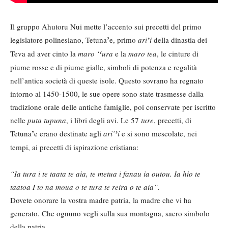
Il gruppo Ahutoru Nui mette l’accento sui precetti del primo
’
legislatore polinesiano, Tetuna
e, primo
ari
’
i
della dinastia dei
Teva ad aver cinto la
maro ‘
‘
ura
e la
maro tea
, le cinture di
piume rosse e di piume gialle, simboli di potenza e regalità
nell’antica società di queste isole. Questo sovrano ha regnato
intorno al 1450-1500, le sue opere sono state trasmesse dalla
tradizione orale delle antiche famiglie, poi conservate per iscritto
nelle
puta tupuna
, i libri degli avi. Le 57
ture
, precetti, di
’
Tetuna
e erano destinate agli
ari’
’
i
e si sono mescolate, nei
tempi, ai precetti di ispirazione cristiana:
“Ia tura i te taata te aia, te metua i fanau ia outou. Ia hio te
taatoa I to na moua o te tura te reira o te aia”.
Dovete onorare la vostra madre patria, la madre che vi ha
generato. Che ognuno vegli sulla sua montagna, sacro simbolo
della patria.