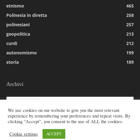
etnismo
465
Polinesia in diretta
258
polinesiani
257
geopolitica
213
curdi
212
autonomismo
199
storia
189
Archivi
Archivi
We use cookies on our website to give you the most relevant
experience by remembering your preferences and repeat visits. By
clicking “Accept”, you consent to the use of ALL the cookies.
© 2026 All rights reserved - Etnie -
Cookie settings
ACCEPT