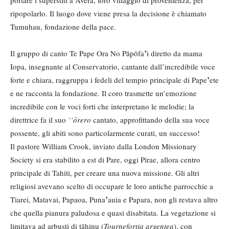
ripopolarlo. Il luogo dove viene presa la decisione è chiamato
Tumuhau, fondazione della pace.
’
Il gruppo di canto Te Pape Ora No Pāpōfa
i diretto da mama
Iopa, insegnante al Conservatorio, cantante dall’incredibile voce
’
forte e chiara, raggruppa i fedeli del tempio principale di Pape
ete
e ne racconta la fondazione. Il coro trasmette un’emozione
incredibile con le voci forti che interpretano le melodie; la
direttrice fa il suo
‘‘ōrero
cantato, approfittando della sua voce
possente, gli abiti sono particolarmente curati, un successo!
Il pastore William Crook, inviato dalla London Missionary
Society si era stabilito a est di Pare, oggi Pirae, allora centro
principale di Tahiti, per creare una nuova missione. Gli altri
religiosi avevano scelto di occupare le loro antiche parrocchie a
’
Tiarei, Matavai, Papaoa, Puna
auia e Papara, non gli restava altro
che quella pianura paludosa e quasi disabitata. La vegetazione si
limitava ad arbusti di tāhinu (
Tournefortia argentea
), con