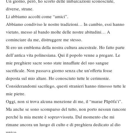
Un giorno, però, ho scorto delle imbarcazioni sconosciute,
diverse, strane.
Li abbiamo accolti come “amici”.
Abbiamo condiviso le nostre tradizioni… In cambio, essi hanno
vietato, messo al bando molte delle nostre abitudini… A
cominciare da me, distruggere me stesso.
Sì ero un emblema della nostra cultura ancestrale. Ho fatto parte
dell’antica vita polinesiana. Qui il popolo venne a pregare. Le
mie preghiere sacre sono state innaffiate del suo sangue
sacrificale. Non passava giorno senza che un’offerta fosse
deposta sul mio altare. Ho conosciuto tutte le cerimonie.
Considerandomi sacrilego, questi stranieri hanno rimosso tutte le
mie pietre.
Oggi, non si trova alcuna menzione di me, il “marae Pāpōfa’i”.
Ma anche se sono scomparso del tutto, non porto nessun rancore
perché la mia mente è sopravvissuta. Dal momento che mi
rimane ancora un luogo di culto e di preghiera dedicato al dio
unico.