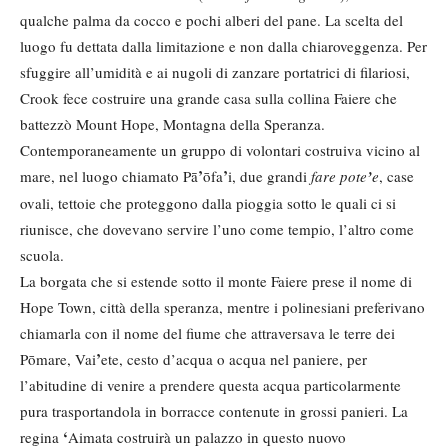
qualche palma da cocco e pochi alberi del pane. La scelta del
luogo fu dettata dalla limitazione e non dalla chiaroveggenza. Per
sfuggire all’umidità e ai nugoli di zanzare portatrici di filariosi,
Crook fece costruire una grande casa sulla collina Faiere che
battezzò Mount Hope, Montagna della Speranza.
Contemporaneamente un gruppo di volontari costruiva vicino al
’
’
mare, nel luogo chiamato Pā
ōfa
i, due grandi
fare pote
’
e
, case
ovali, tettoie che proteggono dalla pioggia sotto le quali ci si
riunisce, che dovevano servire l’uno come tempio, l’altro come
scuola.
La borgata che si estende sotto il monte Faiere prese il nome di
Hope Town, città della speranza, mentre i polinesiani preferivano
chiamarla con il nome del fiume che attraversava le terre dei
’
Pōmare, Vai
ete, cesto d’acqua o acqua nel paniere, per
l’abitudine di venire a prendere questa acqua particolarmente
pura trasportandola in borracce contenute in grossi panieri. La
‘
regina
Aimata costruirà un palazzo in questo nuovo