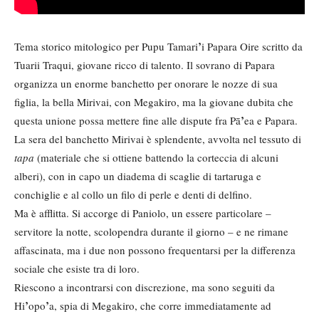
’
Tema storico mitologico per Pupu Tamari
i Papara Oire scritto da
Tuarii Traqui, giovane ricco di talento. Il sovrano di Papara
organizza un enorme banchetto per onorare le nozze di sua
figlia, la bella Mirivai, con Megakiro, ma la giovane dubita che
’
questa unione possa mettere fine alle dispute fra Pā
ea e Papara.
La sera del banchetto Mirivai è splendente, avvolta nel tessuto di
tapa
(materiale che si ottiene battendo la corteccia di alcuni
alberi), con in capo un diadema di scaglie di tartaruga e
conchiglie e al collo un filo di perle e denti di delfino.
Ma è afflitta. Si accorge di Paniolo, un essere particolare –
servitore la notte, scolopendra durante il giorno – e ne rimane
affascinata, ma i due non possono frequentarsi per la differenza
sociale che esiste tra di loro.
Riescono a incontrarsi con discrezione, ma sono seguiti da
’
’
Hi
opo
a, spia di Megakiro, che corre immediatamente ad