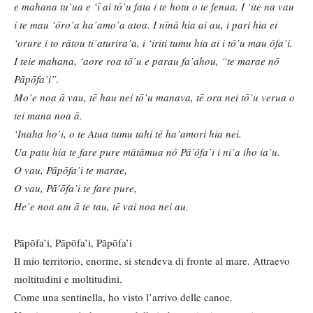
e mahana tu’ua e ‘ī ai tō’u fata i te hotu o te fenua. I ‘ite na vau
i te mau ‘ōro’a ha’amo’a atoa. I nīnā hia ai au, i pari hia ei
‘orure i to rātou ti’aturira’a, i ‘iriti tumu hia ai i tō’u mau ōfa’i.
I teie mahana, ‘aore roa tō’u e parau fa’ahou, “te marae nō
Pāpōfa’i”.
Mo’e noa ā vau, tē hau nei tō’u manava, tē ora nei tō’u verua o
tei mana noa ā.
‘Inaha ho’i, o te Atua tumu tahi tē ha’amori hia nei.
Ua patu hia te fare pure mātāmua nō Pā’ōfa’i i ni’a iho ia’u.
O vau, Pāpōfa’i te marae,
O vau, Pā’ōfa’i te fare pure,
He’e noa atu ā te tau, tē vai noa nei au.
Pāpōfa’i, Pāpōfa’i, Pāpōfa’i
Il mio territorio, enorme, si stendeva di fronte al mare. Attraevo
moltitudini e moltitudini.
Come una sentinella, ho visto l’arrivo delle canoe.