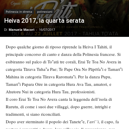
Polinesia in diretta
polinesiani
Heiva 2017, la quarta serata
Di
Manuela Macori
-
16/07/2017
Dopo qualche giorno di riposo riprende la Heiva I Tahiti, il
principale concorso di canto e danza della Polinesia francese. Si
’
esibiranno sul palco di To
atā tre corali, Erai Te Toa No Avera in
’
’
’
categoria Tārava Tuha
a Pae; Te Pape Ora No Pāpōfa
i e Tamari
i
’
Mahina in categoria Tārava Raromata
i. Per la danza Pupu,
’
Tamari
i Papara Oire in categoria Hura Ava Tau, amatori, e
Ahutoru Nui in categoria Hura Tau, professionisti.
Il coro Erai Te Toa No Avera canta la leggenda dell’isola di
Rurutu, di come i suoi due villaggi, dopo guerre, intrighi e
tradimenti, si siano riconciliati.
’
Dopo aver sterminato il popolo dei Tanete
e, l’
ari’’i
, il capo, fa
portare i superstiti a Avera, loro villaggio di provenienza, per