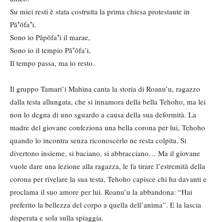
Su miei resti è stata costruita la prima chiesa protestante in
’
’
Pā
ōfa
i.
’
Sono io Pāpōfa
i il marae,
’
Sono io il tempio Pā
ōfa’i,
Il tempo passa, ma io resto.
Il gruppo Tamari’i Mahina canta la storia di Roanu’u, ragazzo
dalla testa allungata, che si innamora della bella Tehoho, ma lei
non lo degna di uno sguardo a causa della sua deformità. La
madre del giovane confeziona una bella corona per lui, Tehoho
quando lo incontra senza riconoscerlo ne resta colpita. Si
divertono insieme, si baciano, si abbracciano… Ma il giovane
vuole dare una lezione alla ragazza, le fa tirare l’estremità della
corona per rivelare la sua testa, Tehoho capisce chi ha davanti e
proclama il suo amore per lui. Roanu’u la abbandona: “Hai
preferito la bellezza del corpo a quella dell’anima”. E la lascia
disperata e sola sulla spiaggia.