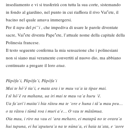
insediamento e vi si trasferirà con tutta la sua corte, sistemando
’
in fondo al giardino, nel punto in cui riaffiora il rivo Vai
ete, il
bacino nel quale amava immergersi.
Per il
tapu
del
pi’
’
i
, che impediva di usare le parole diventate
’
’
sacre, Vai
ete diventa Pape
ete, l’attuale nome della capitale della
Polinesia francese.
Il testo seguente conferma la mia sensazione che i polinesiani
non si siano mai veramente convertiti al nuovo dio, ma abbiano
continuato a pregare il loro
atua
.
Pāpōfa’i, Pāpōfa’i, Pāpōfa’i
Mai te hō’ē tia’i, e mata ara i te mau va’a ia tipae mai.
I tē hō’ē ra mahana, ua iri mai te mau va’a huru ‘ē.
Ua fa’ari’i maita’i hia rātou ma te ‘ore e huna i tā’u mau peu…
o ta rātou i tūmā roa i muri a’e… O vau te mātāmua.
Oia mau, i riro na vau ei ‘ara meharo, ei matapū no te orara’a
hui tupuna, ei ha’aputura’a na te nūna’a, ei haia ta’ata, e ‘aore