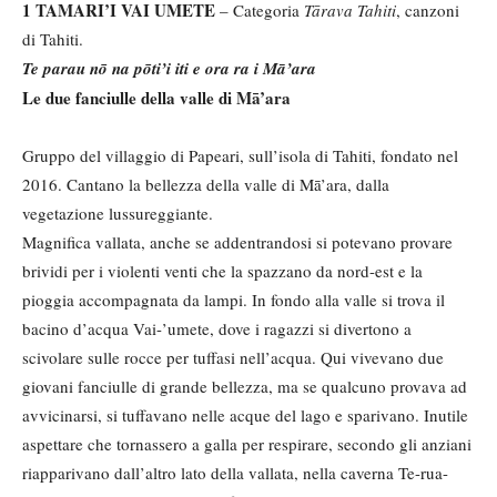
1 TAMARI’I VAI UMETE
– Categoria
Tārava Tahiti
, canzoni
di Tahiti.
Te parau nō na pōti’i iti e ora ra i Mā’ara
Le due fanciulle della valle di Mā’ara
Gruppo del villaggio di Papeari, sull’isola di Tahiti, fondato nel
2016. Cantano la bellezza della valle di Mā’ara, dalla
vegetazione lussureggiante.
Magnifica vallata, anche se addentrandosi si potevano provare
brividi per i violenti venti che la spazzano da nord-est e la
pioggia accompagnata da lampi. In fondo alla valle si trova il
bacino d’acqua Vai-’umete, dove i ragazzi si divertono a
scivolare sulle rocce per tuffasi nell’acqua. Qui vivevano due
giovani fanciulle di grande bellezza, ma se qualcuno provava ad
avvicinarsi, si tuffavano nelle acque del lago e sparivano. Inutile
aspettare che tornassero a galla per respirare, secondo gli anziani
riapparivano dall’altro lato della vallata, nella caverna Te-rua-