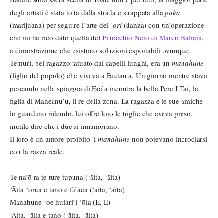
degli artisti è stata tolta dalla strada e strappata alla
paka
(marijuana) per seguire l’arte del
‘ori
(danza) con un’operazione
che mi ha ricordato quella del
Pinocchio Nero di Marco Baliani
,
a dimostrazione che esistono soluzioni esportabili ovunque.
Temuri, bel ragazzo tatuato dai capelli lunghi, era un
manahune
(figlio del popolo) che viveva a Fautau’a. Un giorno mentre stava
pescando nella spiaggia di Faa’a incontra la bella Pere I Tai, la
figlia di Maheanu’u, il re della zona. La ragazza e le sue amiche
lo guardano ridendo, lui offre loro le triglie che aveva preso,
inutile dire che i due si innamorano.
Il loro è un amore proibito, i
manahune
non potevano incrociarsi
con la razza reale.
Te na’ō ra te ture tupuna (‘āita, ‘āita)
‘Āita ‘ōrua e tano e fa’aea (‘āita, ‘āita)
Manahune ‘oe huiari’i ‘ōia (E, E)
‘Āita, ‘āita e tano (‘āita, ‘āita)