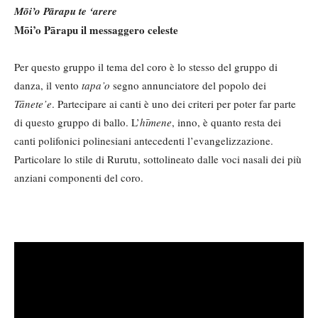
Mōi’o Pārapu te ‘arere
Mōi’o Pārapu il messaggero celeste
Per questo gruppo il tema del coro è lo stesso del gruppo di
danza, il vento
tapa’o
segno annunciatore del popolo dei
Tānete’e
. Partecipare ai canti è uno dei criteri per poter far parte
di questo gruppo di ballo. L’
hīmene
, inno, è quanto resta dei
canti polifonici polinesiani antecedenti l’evangelizzazione.
Particolare lo stile di Rurutu, sottolineato dalle voci nasali dei più
anziani componenti del coro.