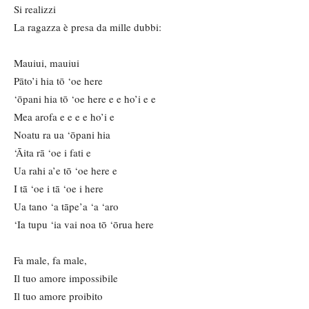
Si realizzi
La ragazza è presa da mille dubbi:
Mauiui, mauiui
Pāto’i hia tō ‘oe here
‘ōpani hia tō ‘oe here e e ho’i e e
Mea arofa e e e e ho’i e
Noatu ra ua ‘ōpani hia
‘Āita rā ‘oe i fati e
Ua rahi a’e tō ‘oe here e
I tā ‘oe i tā ‘oe i here
Ua tano ‘a tāpe’a ‘a ‘aro
‘Ia tupu ‘ia vai noa tō ‘ōrua here
Fa male, fa male,
Il tuo amore impossibile
Il tuo amore proibito