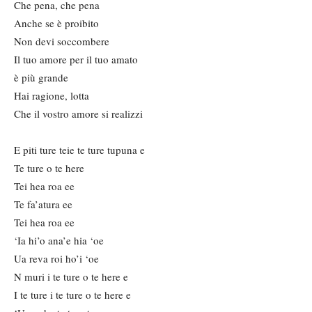
Che pena, che pena
Anche se è proibito
Non devi soccombere
Il tuo amore per il tuo amato
è più grande
Hai ragione, lotta
Che il vostro amore si realizzi
E piti ture teie te ture tupuna e
Te ture o te here
Tei hea roa ee
Te fa’atura ee
Tei hea roa ee
‘Ia hi’o ana’e hia ‘oe
Ua reva roi ho’i ‘oe
N muri i te ture o te here e
I te ture i te ture o te here e