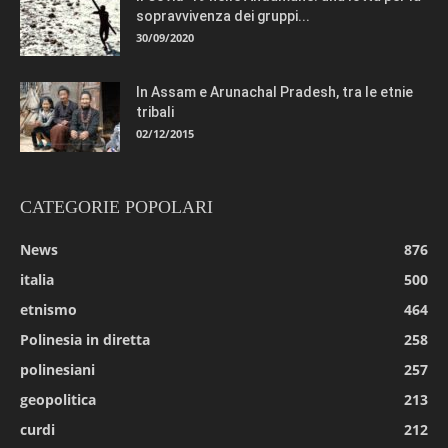
sopravvivenza dei gruppi...
30/09/2020
In Assam e Arunachal Pradesh, tra le etnie
tribali
02/12/2015
CATEGORIE POPOLARI
News
876
italia
500
etnismo
464
Polinesia in diretta
258
polinesiani
257
geopolitica
213
curdi
212