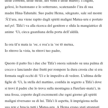
delle correnti, delle stelle, dei venti e delle maree). I cugini,
gelosi, lo bastonano e lo sotterrano, scatenando l’ira di sua
madre Hina-Tahutahi. Suo padre Hema, sdegnato, sale sul monte
‘Ā’ā’ura, ma viene rapito dagli spiriti maligni Matua-uru e portato
nel
pō.
Tāfa’i va alla ricerca del genitore e sfida la mangiatrice di
anime ‘Ui, cieca guardiana della porta dell’aldilà
.
Ia ora tā’u mata ia ‘oe, e roa’a ia ‘oe tō metua,
Io ritrovo la vista, tu ritrovi tuo padre,
Questo il patto fra i due che Tāfa’i onora salendo su una palma di
cocco e lanciando due frutti per rompere la dura crosta che si era
formata sugli occhi di ‘Ui e le impediva di vedere. L’ultima delle
figlie di ‘Ui, la stella del mattino, confida in segreto a Tāfa’i dove
si trovi il padre che lo trova sulla montagna a Farefare-mata’i, in
una fossa, coperto degli escrementi che ogni giorno gli spiriti
maligni riversano su di lui. Tāfa’i li aspetta, li imprigiona nella
sua rete e brucia tutti i Matua-uru. A Hema erano stati strappati