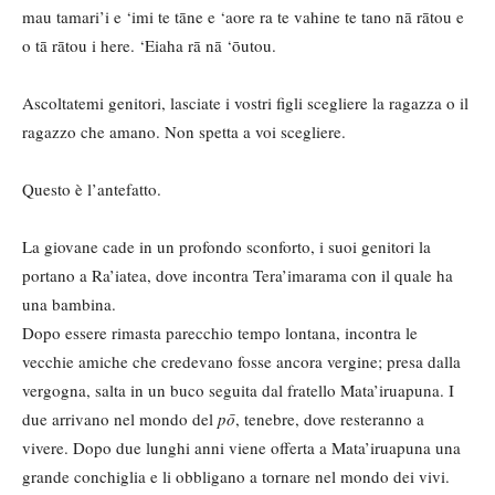
mau tamari’i e ‘imi te tāne e ‘aore ra te vahine te tano nā rātou e
o tā rātou i here. ‘Eiaha rā nā ‘ōutou.
Ascoltatemi genitori, lasciate i vostri figli scegliere la ragazza o il
ragazzo che amano. Non spetta a voi scegliere.
Questo è l’antefatto.
La giovane cade in un profondo sconforto, i suoi genitori la
portano a Ra’iatea, dove incontra Tera’imarama con il quale ha
una bambina.
Dopo essere rimasta parecchio tempo lontana, incontra le
vecchie amiche che credevano fosse ancora vergine; presa dalla
vergogna, salta in un buco seguita dal fratello Mata’iruapuna. I
due arrivano nel mondo del
pō
, tenebre, dove resteranno a
vivere. Dopo due lunghi anni viene offerta a Mata’iruapuna una
grande conchiglia e li obbligano a tornare nel mondo dei vivi.