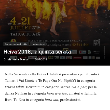
Polinesia in diretta
polinesiani
Heiva 2018, la quinta serata
Di
Manuela Macori
-
15/07/2018
Nella 5a serata della Heiva I Tahiti si presentano per il canto i
Tamari’i Vai Umete e Te Pape Ora No Pāpōfa’i in categoria
tārava tahiti,
Heirurutu in categoria
tārava tua’a pae
; per la
danza Natihau in categoria
hura ava tau
, amatori e Tahiti Ia
Ruru-Tu-Noa in categoria
hura tau
, professionisti.