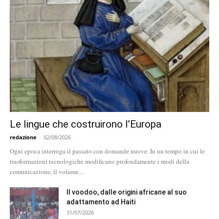
Le lingue che costruirono l’Europa
redazione
-
02/08/2026
Ogni epoca interroga il passato con domande nuove. In un tempo in cui le
trasformazioni tecnologiche modificano profondamente i modi della
comunicazione, il volume...
Il voodoo, dalle origini africane al suo
adattamento ad Haiti
31/07/2026