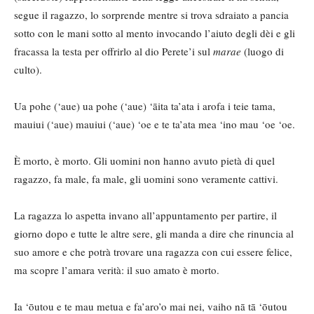
segue il ragazzo, lo sorprende mentre si trova sdraiato a pancia
sotto con le mani sotto al mento invocando l’aiuto degli dèi e gli
fracassa la testa per offrirlo al dio Perete’i sul
marae
(luogo di
culto).
Ua pohe (‘aue) ua pohe (‘aue) ‘āita ta’ata i arofa i teie tama,
mauiui (‘aue) mauiui (‘aue) ‘oe e te ta’ata mea ‘ino mau ‘oe ‘oe.
È morto, è morto. Gli uomini non hanno avuto pietà di quel
ragazzo, fa male, fa male, gli uomini sono veramente cattivi.
La ragazza lo aspetta invano all’appuntamento per partire, il
giorno dopo e tutte le altre sere, gli manda a dire che rinuncia al
suo amore e che potrà trovare una ragazza con cui essere felice,
ma scopre l’amara verità: il suo amato è morto.
Ia ‘ōutou e te mau metua e fa’aro’o mai nei, vaiho nā tā ‘ōutou