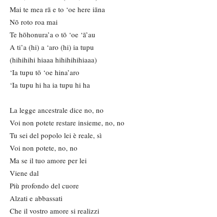
Mai te mea rā e to ‘oe here iāna
Nō roto roa mai
Te hōhonura’a o tō ‘oe ‘ā’au
A ti’a (hi) a ‘aro (hi) ia tupu
(hihihihi hiaaa hihihihihiaaa)
‘Ia tupu tō ‘oe hina’aro
‘Ia tupu hi ha ia tupu hi ha
La legge ancestrale dice no, no
Voi non potete restare insieme, no, no
Tu sei del popolo lei è reale, sì
Voi non potete, no, no
Ma se il tuo amore per lei
Viene dal
Più profondo del cuore
Alzati e abbassati
Che il vostro amore si realizzi