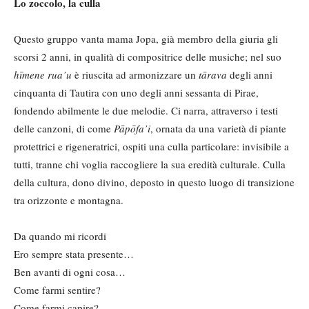
Lo zoccolo, la culla
Questo gruppo vanta mama Jopa, già membro della giuria gli
scorsi 2 anni, in qualità di compositrice delle musiche; nel suo
hīmene
rua’u
è riuscita ad armonizzare un
tārava
degli anni
cinquanta di Tautira con uno degli anni sessanta di Pirae,
fondendo abilmente le due melodie. Ci narra, attraverso i testi
delle canzoni, di come
Pāpōfa’i
, ornata da una varietà di piante
protettrici e rigeneratrici, ospiti una culla particolare: invisibile a
tutti, tranne chi voglia raccogliere la sua eredità culturale. Culla
della cultura, dono divino, deposto in questo luogo di transizione
tra orizzonte e montagna.
Da quando mi ricordi
Ero sempre stata presente…
Ben avanti di ogni cosa…
Come farmi sentire?
Come farmi capire?