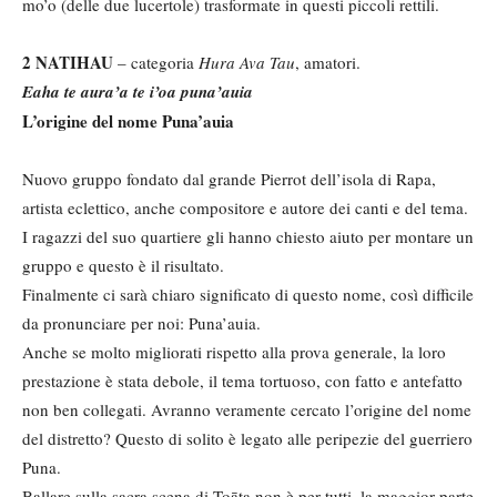
mo’o (delle due lucertole) trasformate in questi piccoli rettili.
2 NATIHAU
– categoria
Hura Ava Tau
, amatori.
Eaha te aura’a te i’oa puna’auia
L’origine del nome Puna’auia
Nuovo gruppo fondato dal grande Pierrot dell’isola di Rapa,
artista eclettico, anche compositore e autore dei canti e del tema.
I ragazzi del suo quartiere gli hanno chiesto aiuto per montare un
gruppo e questo è il risultato.
Finalmente ci sarà chiaro significato di questo nome, così difficile
da pronunciare per noi: Puna’auia.
Anche se molto migliorati rispetto alla prova generale, la loro
prestazione è stata debole, il tema tortuoso, con fatto e antefatto
non ben collegati. Avranno veramente cercato l’origine del nome
del distretto? Questo di solito è legato alle peripezie del guerriero
Puna.
Ballare sulla sacra scena di Toāta non è per tutti, la maggior parte