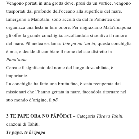
Vengono portati in una grotta dove, presi da un vortice, vengono
trasportati dal profondo dell’oceano alla superficie del mare.
Emergono a Manotahi, sono accolti da dal re Pōhuetea che
organizza una festa in loro onore. Per ringraziarlo Mata’iruapuna
gli offre la grande conchiglia: ascoltandola si sentiva il rumore
del mare. Pōhuetea esclama:
Teie pū na ‘au ia
, questa conchiglia
è mia, e decide di cambiare il nome del suo distretto in
Pūna’auia.
Cercate il significato del nome del luogo dove abitate, è
importante.
La conchiglia ha fatto una brutta fine, è stata recuperata dai
missionari che l’hanno gettata in mare, facendola ritornare nel
suo mondo d’origine, il
pō.
3 TE PAPE ORA NO PĀPŌFA’I
– Categoria
Tārava Tahiti
,
canzoni di Tahiti.
Te papa, te hi’ipapa