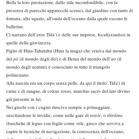
Bella la loro prestazione, dallo stile inconfondibile, con la
presenza di parecchi apparecchi scenici, dal giardino con tanto di
fontana, allo squalo, all’onda dell’oceano dalla quale escono le
ballerine.
Ci narrano dell’eroe Tāfa’i e delle sue imprese, focalizzandosi in
quelle della giovinezza.
Figlio di Hina-Tahutahu (Hina la maga) che veniva dal mondo
del
pō
(il mondo degli dèi) e di Hema del mondo dell’
ao
(il
mondo degli uomini) è conosciuto in tutto il triangolo
polinesiano.
Alla nascita era un corpo senza pelle, da qui il titolo: Tāfa’i di
carne e di sangue, di colore rosso, marchio sacro del lato divino
già presente in lui.
Nei giochi con i cugini riusciva sempre a primeggiare,
suscitandone le invidie, come nelle gare di
totoie
, o
tītīrāina
(barchette di legno con foglie come vele, gioco che serviva a
capire le tecniche di navigazione, la conoscenza dell’oceano,