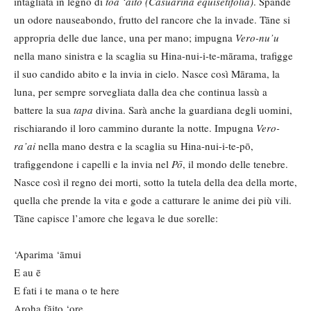
intagliata in legno di
toa ‘aito (Casuarina equisetifolia)
. Spande
un odore nauseabondo, frutto del rancore che la invade. Tāne si
appropria delle due lance, una per mano; impugna
Vero-nu’u
nella mano sinistra e la scaglia su Hina-nui-i-te-mārama, trafigge
il suo candido abito e la invia in cielo. Nasce così Mārama, la
luna, per sempre sorvegliata dalla dea che continua lassù a
battere la sua
tapa
divina. Sarà anche la guardiana degli uomini,
rischiarando il loro cammino durante la notte. Impugna
Vero-
ra’ai
nella mano destra e la scaglia su Hina-nui-i-te-pō,
trafiggendone i capelli e la invia nel
Pō
, il mondo delle tenebre.
Nasce così il regno dei morti, sotto la tutela della dea della morte,
quella che prende la vita e gode a catturare le anime dei più vili.
Tāne capisce l’amore che legava le due sorelle:
‘Aparima ‘āmui
E au ē
E fati i te mana o te here
Aroha fāito ‘ore