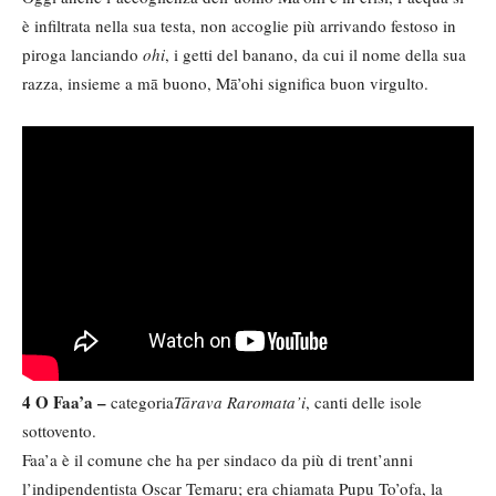
è infiltrata nella sua testa, non accoglie più arrivando festoso in
piroga lanciando
ohi
, i getti del banano, da cui il nome della sua
razza, insieme a mā buono, Mā’ohi significa buon virgulto.
4 O Faa’a –
categoria
Tārava Raromata’i
, canti delle isole
sottovento.
Faa’a è il comune che ha per sindaco da più di trent’anni
l’indipendentista Oscar Temaru; era chiamata Pupu To’ofa, la