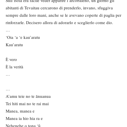
Sull’isola era facile veder apparire l’arcobaleno, un giorno gli
abitanti di Tevaitau cercarono di prenderlo, invano, sfuggiva
sempre dalle loro mani, anche se le avevano coperte di paglia per
rinforzarle. Decisero allora di adorarlo e sceglierlo come dio.
…
‘Oia ‘a ‘e kau’aratu
Kau’aratu
È vero
È la verità
…
…
A’amu teie no te ānuanua
Tei hiti mai no te rai mai
Manea, manea e
Manea ia hio hia ra e
Nehenehe o tona ‘ū