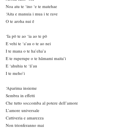
Noa atu te ‘ino ‘e te matehae
‘Aita e manuia i mua i te rave
O te aroha nui ē
‘Ia pō te ao ‘ia ao te pō
E vehi te ‘a’au o te ao nei
I te mana o te ha’eha’a
E te ruperupe o te hāmami maita’i
E ‘ahuhia te ‘ā’au
I te meho’i
‘Aparima insieme
Sembra in effetti
Che tutto soccomba al potere dell’amore
L’amore universale
Cattiveria e amarezza
Non trionferanno mai