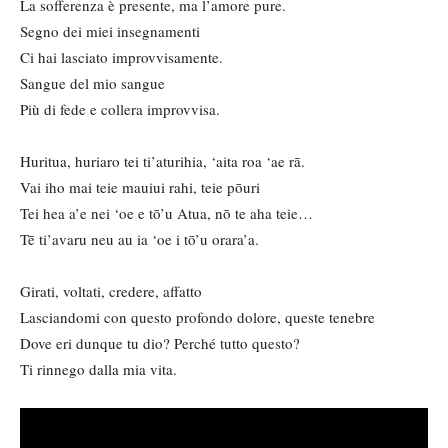
La sofferenza è presente, ma l’amore pure.
Segno dei miei insegnamenti
Ci hai lasciato improvvisamente.
Sangue del mio sangue
Più di fede e collera improvvisa.
Huritua, huriaro tei ti’aturihia, ‘aita roa ‘ae rā.
Vai iho mai teie mauiui rahi, teie pōuri
Tei hea a’e nei ‘oe e tō’u Atua, nō te aha teie…
Tē ti’avaru neu au ia ‘oe i tō’u orara’a.
Girati, voltati, credere, affatto
Lasciandomi con questo profondo dolore, queste tenebre
Dove eri dunque tu dio? Perché tutto questo?
Ti rinnego dalla mia vita.