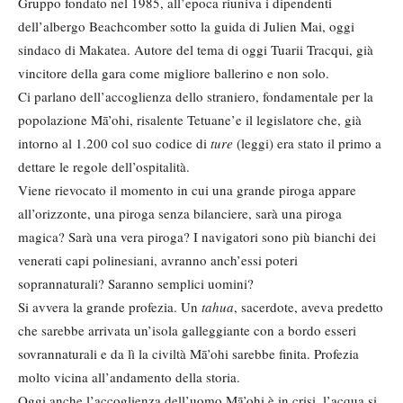
Gruppo fondato nel 1985, all’epoca riuniva i dipendenti
dell’albergo Beachcomber sotto la guida di Julien Mai, oggi
sindaco di Makatea. Autore del tema di oggi Tuarii Tracqui, già
vincitore della gara come migliore ballerino e non solo.
Ci parlano dell’accoglienza dello straniero, fondamentale per la
popolazione Mā’ohi, risalente Tetuane’e il legislatore che, già
intorno al 1.200 col suo codice di
ture
(leggi) era stato il primo a
dettare le regole dell’ospitalità.
Viene rievocato il momento in cui una grande piroga appare
all’orizzonte, una piroga senza bilanciere, sarà una piroga
magica? Sarà una vera piroga? I navigatori sono più bianchi dei
venerati capi polinesiani, avranno anch’essi poteri
soprannaturali? Saranno semplici uomini?
Si avvera la grande profezia. Un
tahua
, sacerdote, aveva predetto
che sarebbe arrivata un’isola galleggiante con a bordo esseri
sovrannaturali e da lì la civiltà Mā’ohi sarebbe finita. Profezia
molto vicina all’andamento della storia.
Oggi anche l’accoglienza dell’uomo Mā’ohi è in crisi, l’acqua si