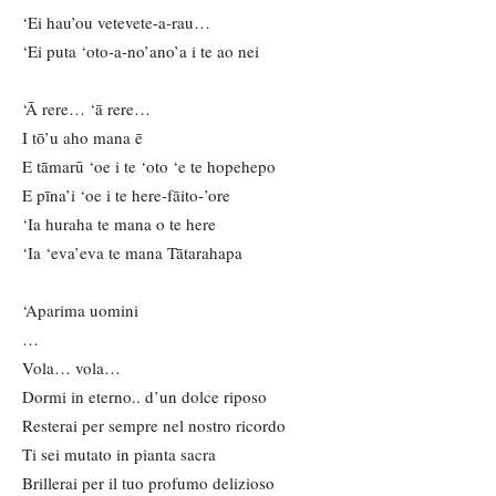
‘Ei hau’ou vetevete-a-rau…
‘Ei puta ‘oto-a-no’ano’a i te ao nei
‘Ā rere… ‘ā rere…
I tō’u aho mana ē
E tāmarū ‘oe i te ‘oto ‘e te hopehepo
E pīna’i ‘oe i te here-fāito-’ore
‘Ia huraha te mana o te here
‘Ia ‘eva’eva te mana Tātarahapa
‘Aparima uomini
…
Vola… vola…
Dormi in eterno.. d’un dolce riposo
Resterai per sempre nel nostro ricordo
Ti sei mutato in pianta sacra
Brillerai per il tuo profumo delizioso