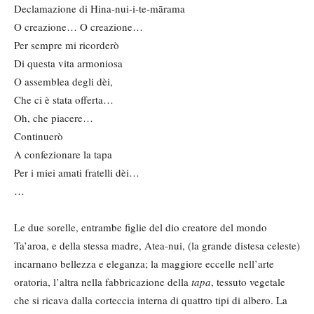
Declamazione di Hina-nui-i-te-mārama
O creazione… O creazione…
Per sempre mi ricorderò
Di questa vita armoniosa
O assemblea degli dèi,
Che ci è stata offerta…
Oh, che piacere…
Continuerò
A confezionare la tapa
Per i miei amati fratelli dèi…
…
Le due sorelle, entrambe figlie del dio creatore del mondo
Ta’aroa, e della stessa madre, Atea-nui, (la grande distesa celeste)
incarnano bellezza e eleganza; la maggiore eccelle nell’arte
oratoria, l’altra nella fabbricazione della
tapa
, tessuto vegetale
che si ricava dalla corteccia interna di quattro tipi di albero. La