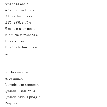
Aita ae ra ona e
Aita e ra mai te ‘ara
E te’a e huti hia ra
E t’ō, e t’ō, e t’ō e
E mo’e o te ānuanua
Ia hiti hia te mahana e
Toriri o te ua e
Tore hia te ānuanua e
…
…
Sembra un arco
Arco armato
L’arcobaleno scompare
Quando il sole brilla
Quando cade la pioggia
Riappare