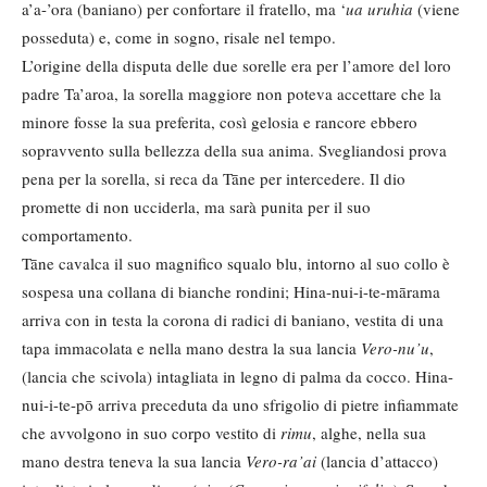
a’a-’ora (baniano) per confortare il fratello, ma ‘
ua uruhia
(viene
posseduta) e, come in sogno, risale nel tempo.
L’origine della disputa delle due sorelle era per l’amore del loro
padre Ta’aroa, la sorella maggiore non poteva accettare che la
minore fosse la sua preferita, così gelosia e rancore ebbero
sopravvento sulla bellezza della sua anima. Svegliandosi prova
pena per la sorella, si reca da Tāne per intercedere. Il dio
promette di non ucciderla, ma sarà punita per il suo
comportamento.
Tāne cavalca il suo magnifico squalo blu, intorno al suo collo è
sospesa una collana di bianche rondini; Hina-nui-i-te-mārama
arriva con in testa la corona di radici di baniano, vestita di una
tapa immacolata e nella mano destra la sua lancia
Vero-nu’u
,
(lancia che scivola) intagliata in legno di palma da cocco. Hina-
nui-i-te-pō arriva preceduta da uno sfrigolio di pietre infiammate
che avvolgono in suo corpo vestito di
rimu
, alghe, nella sua
mano destra teneva la sua lancia
Vero-ra’ai
(lancia d’attacco)