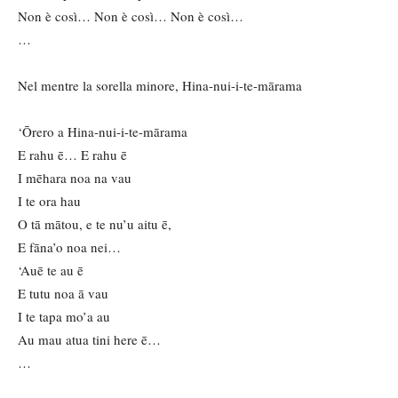
Non è così… Non è così… Non è così…
…
Nel mentre la sorella minore, Hina-nui-i-te-mārama
‘Ōrero a Hina-nui-i-te-mārama
E rahu ē… E rahu ē
I mēhara noa na vau
I te ora hau
O tā mātou, e te nu’u aitu ē,
E fāna’o noa nei…
‘Auē te au ē
E tutu noa ā vau
I te tapa mo’a au
Au mau atua tini here ē…
…