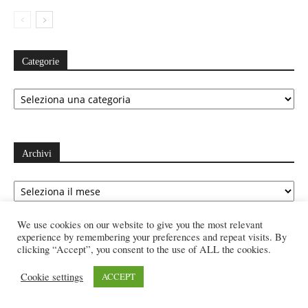
Categorie
Categorie
Archivi
Archivi
We use cookies on our website to give you the most relevant
experience by remembering your preferences and repeat visits. By
Ultimi articoli
clicking “Accept”, you consent to the use of ALL the cookies.
Cookie settings
ACCEPT