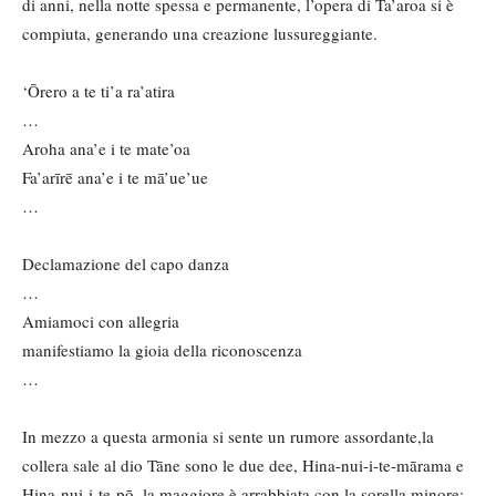
di anni, nella notte spessa e permanente, l’opera di Ta’aroa si è
compiuta, generando una creazione lussureggiante.
‘Ōrero a te ti’a ra’atira
…
Aroha ana’e i te mate’oa
Fa’arīrē ana’e i te mā’ue’ue
…
Declamazione del capo danza
…
Amiamoci con allegria
manifestiamo la gioia della riconoscenza
…
In mezzo a questa armonia si sente un rumore assordante,la
collera sale al dio Tāne sono le due dee, Hina-nui-i-te-mārama e
Hina-nui-i-te-pō, la maggiore è arrabbiata con la sorella minore: