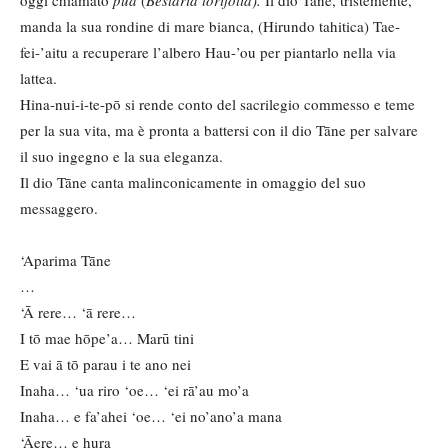
oggi chiamato
pua
(
Beslaria lorifolia).
Il dio Tāne, tristemente,
manda la sua rondine di mare bianca, (Hirundo tahitica) Tae-
fei-’aitu a recuperare l’albero Hau-’ou per piantarlo nella via
lattea.
Hina-nui-i-te-pō si rende conto del sacrilegio commesso e teme
per la sua vita, ma è pronta a battersi con il dio Tāne per salvare
il suo ingegno e la sua eleganza.
Il dio Tāne canta malinconicamente in omaggio del suo
messaggero.
‘Aparima Tāne
…
‘Ā rere… ‘ā rere…
I tō mae hōpe’a… Marū tini
E vai ā tō parau i te ano nei
Inaha… ‘ua riro ‘oe… ‘ei rā’au mo’a
Inaha… e fa’ahei ‘oe… ‘ei no’ano’a mana
‘Āere… e hura