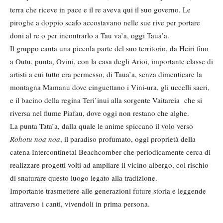
terra che riceve in pace e il re aveva qui il suo governo. Le
piroghe a doppio scafo accostavano nelle sue rive per portare
doni al re o per incontrarlo a Tau va’a, oggi Taua’a.
Il gruppo canta una piccola parte del suo territorio, da Heiri fino
a Outu, punta, Ovini, con la casa degli Arioi, importante classe di
artisti a cui tutto era permesso, di Taua’a, senza dimenticare la
montagna Mamanu dove cinguettano i Vini-ura, gli uccelli sacri,
e il bacino della regina Teri’inui alla sorgente Vaitareia che si
riversa nel fiume Piafau, dove oggi non restano che alghe.
La punta Tata’a, dalla quale le anime spiccano il volo verso
Rohotu noa noa
, il paradiso profumato, oggi proprietà della
catena Intercontinetal Beachcomber che periodicamente cerca di
realizzare progetti volti ad ampliare il vicino albergo, col rischio
di snaturare questo luogo legato alla tradizione.
Importante trasmettere alle generazioni future storia e leggende
attraverso i canti, vivendoli in prima persona.