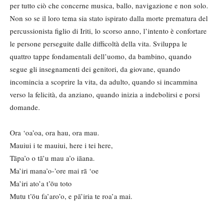
per tutto ciò che concerne musica, ballo, navigazione e non solo.
Non so se il loro tema sia stato ispirato dalla morte prematura del
percussionista figlio di Iriti, lo scorso anno, l’intento è confortare
le persone perseguite dalle difficoltà della vita. Sviluppa le
quattro tappe fondamentali dell’uomo, da bambino, quando
segue gli insegnamenti dei genitori, da giovane, quando
incomincia a scoprire la vita, da adulto, quando si incammina
verso la felicità, da anziano, quando inizia a indebolirsi e porsi
domande.
Ora ‘oa’oa, ora hau, ora mau.
Mauiui i te mauiui, here i tei here,
Tāpa’o o tā’u mau a’o iāana.
Ma’iri mana’o-’ore mai rā ‘oe
Ma’iri ato’a t’ōu toto
Mutu t’ōu fa’aro’o, e pā’iria te roa’a mai.