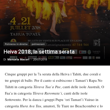
Polinesia in diretta
polinesiani
Heiva 2018, la settima serata
Di
Manuela Macori
-
20/07/2018
Cinque gruppi per la 7a serata della Heiva i Tahiti, due corali e
tre gruppi di ballo. Per il canto si esibiscono i Tamari’i Rapa No
Tahiti in categoria
Tārava Tua’a Pae
, canti delle isole Australi, O
Faa’a in categoria
Tārava Raromata’i
, canti delle isole
Sottovento. Per la danza i gruppi Pupu ‘ori Tamari’i Vairao in
categoria
Hura Ava Tau
, amatori, Te Tiare no Beachcomber e lo