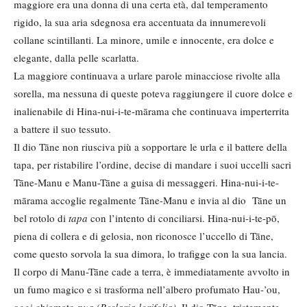
maggiore era una donna di una certa età, dal temperamento
rigido, la sua aria sdegnosa era accentuata da innumerevoli
collane scintillanti. La minore, umile e innocente, era dolce e
elegante, dalla pelle scarlatta.
La maggiore continuava a urlare parole minacciose rivolte alla
sorella, ma nessuna di queste poteva raggiungere il cuore dolce e
inalienabile di Hina-nui-i-te-mārama che continuava imperterrita
a battere il suo tessuto.
Il dio Tāne non riusciva più a sopportare le urla e il battere della
tapa, per ristabilire l’ordine, decise di mandare i suoi uccelli sacri
Tāne-Manu e Manu-Tāne a guisa di messaggeri. Hina-nui-i-te-
mārama accoglie regalmente Tāne-Manu e invia al dio Tāne un
bel rotolo di
tapa
con l’intento di conciliarsi. Hina-nui-i-te-pō,
piena di collera e di gelosia, non riconosce l’uccello di Tāne,
come questo sorvola la sua dimora, lo trafigge con la sua lancia.
Il corpo di Manu-Tāne cade a terra, è immediatamente avvolto in
un fumo magico e si trasforma nell’albero profumato Hau-’ou,