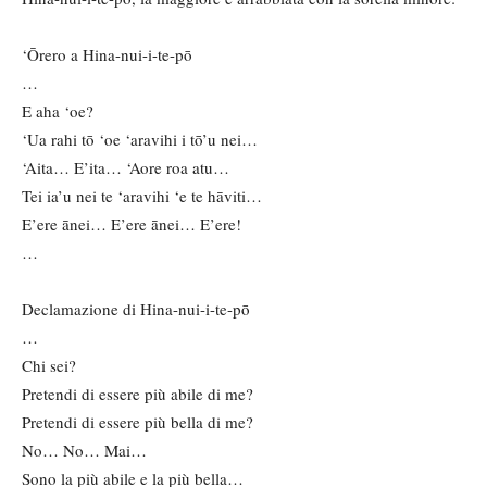
‘Ōrero a Hina-nui-i-te-pō
…
E aha ‘oe?
‘Ua rahi tō ‘oe ‘aravihi i tō’u nei…
‘Aita… E’ita… ‘Aore roa atu…
Tei ia’u nei te ‘aravihi ‘e te hāviti…
E’ere ānei… E’ere ānei… E’ere!
…
Declamazione di Hina-nui-i-te-pō
…
Chi sei?
Pretendi di essere più abile di me?
Pretendi di essere più bella di me?
No… No… Mai…
Sono la più abile e la più bella…