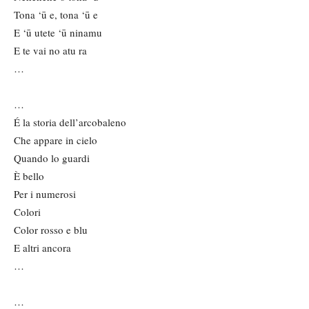
Tona ‘ū e, tona ‘ū e
E ‘ū utete ‘ū ninamu
E te vai no atu ra
…
…
É la storia dell’arcobaleno
Che appare in cielo
Quando lo guardi
È bello
Per i numerosi
Colori
Color rosso e blu
E altri ancora
…
…