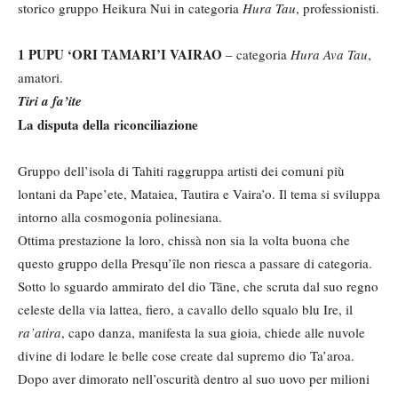
storico gruppo Heikura Nui in categoria
Hura Tau
, professionisti.
1 PUPU ‘ORI TAMARI’I VAIRAO
– categoria
Hura Ava Tau
,
amatori.
Tiri a fa’ite
La disputa della riconciliazione
Gruppo dell’isola di Tahiti raggruppa artisti dei comuni più
lontani da Pape’ete, Mataiea, Tautira e Vaira’o. Il tema si sviluppa
intorno alla cosmogonia polinesiana.
Ottima prestazione la loro, chissà non sia la volta buona che
questo gruppo della Presqu’île non riesca a passare di categoria.
Sotto lo sguardo ammirato del dio Tāne, che scruta dal suo regno
celeste della via lattea, fiero, a cavallo dello squalo blu Ire, il
ra’atira
, capo danza, manifesta la sua gioia, chiede alle nuvole
divine di lodare le belle cose create dal supremo dio Ta’aroa.
Dopo aver dimorato nell’oscurità dentro al suo uovo per milioni