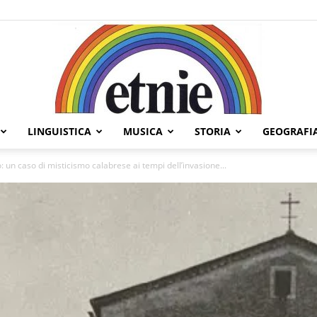
LINGUISTICA
MUSICA
STORIA
GEOGRAFI
Etnie
ro: un caso di misticismo calabrese ai tempi dell’invasione...