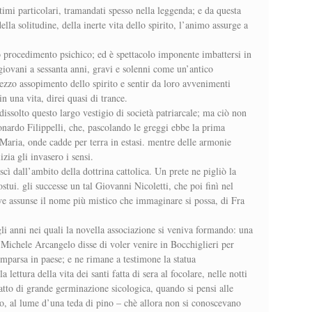
ntimi particolari, tramandati spesso nella leggenda; e da questa
ella solitudine, della inerte vita dello spirito, l’animo assurge a
atto procedimento psichico; ed è spettacolo imponente imbattersi in
giovani a sessanta anni, gravi e solenni come un’antico
mezzo assopimento dello spirito e sentir da loro avvenimenti
in una vita, direi quasi di trance.
 dissolto questo largo vestigio di società patriarcale; ma ciò non
onardo Filippelli, che, pascolando le greggi ebbe la prima
Maria, onde cadde per terra in estasi. mentre delle armonie
izia gli invasero i sensi.
uscì dall’ambito della dottrina cattolica. Un prete ne pigliò la
tui. gli successe un tal Giovanni Nicoletti, che poi finì nel
ove assunse il nome più mistico che immaginare si possa, di Fra
i anni nei quali la novella associazione si veniva formando: una
. Michele Arcangelo disse di voler venire in Bocchiglieri per
mparsa in paese; e ne rimane a testimone la statua
 lettura della vita dei santi fatta di sera al focolare, nelle notti
 fatto di grande germinazione sicologica, quando si pensi alle
co, al lume d’una teda di pino – chè allora non si conoscevano