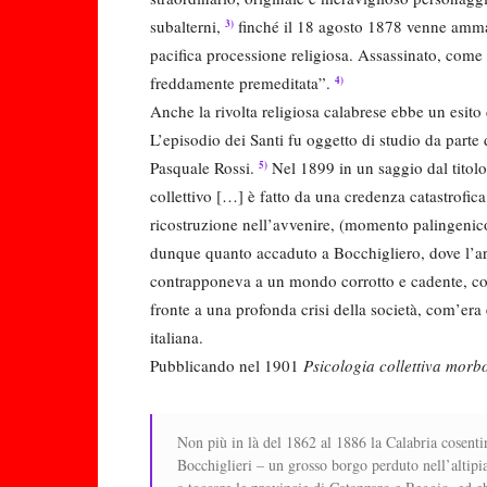
subalterni,
finché il 18 agosto 1878 venne amma
3)
pacifica processione religiosa. Assassinato, come
freddamente premeditata”.
4)
Anche la rivolta religiosa calabrese ebbe un esit
L’episodio dei Santi fu oggetto di studio da parte
Pasquale Rossi.
Nel 1899 in un saggio dal titol
5)
collettivo […] è fatto da una credenza catastrofica,
ricostruzione nell’avvenire, (momento palingenico),
dunque quanto accaduto a Bocchigliero, dove l’arr
contrapponeva a un mondo corrotto e cadente, co
fronte a una profonda crisi della società, com’era
italiana.
Pubblicando nel 1901
Psicologia collettiva morb
Non più in là del 1862 al 1886 la Calabria cosentin
Bocchiglieri – un grosso borgo perduto nell’altipian