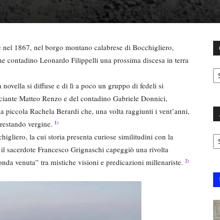
ne nel 1867, nel borgo montano calabrese di Bocchigliero,
e contadino Leonardo Filippelli una prossima discesa in terra
C
novella si diffuse e di lì a poco un gruppo di fedeli si
acciante Matteo Renzo e del contadino Gabriele Donnici,
la piccola Rachela Berardi che, una volta raggiunti i vent’anni,
 restando vergine.
1)
Ar
gliero, la cui storia presenta curiose similitudini con la
il sacerdote Francesco Grignaschi capeggiò una rivolta
nda venuta” tra mistiche visioni e predicazioni millenariste.
2)