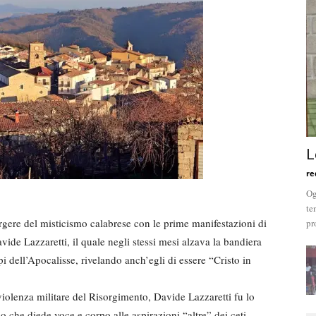
L
re
Og
te
gere del misticismo calabrese con le prime manifestazioni di
pr
vide Lazzaretti, il quale negli stessi mesi alzava la bandiera
pi dell’Apocalisse, rivelando anch’egli di essere “Cristo in
 violenza militare del Risorgimento, Davide Lazzaretti fu lo
o che diede voce e corpo alle aspirazioni “altre” dei ceti