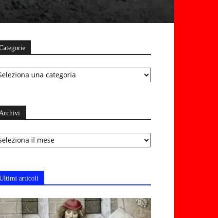
Categorie
ategorie
Archivi
chivi
Ultimi articoli