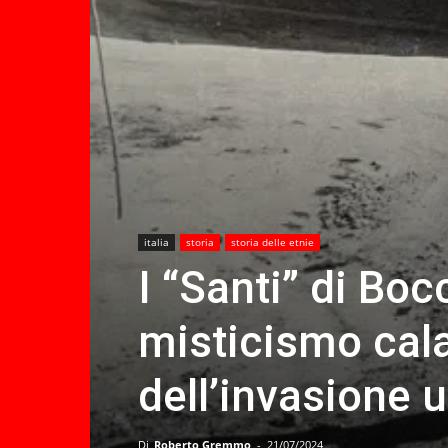
italia
storia
storia delle etnie
I “Santi” di Boc
misticismo cal
dell’invasione u
Di
Roberto Gremmo
-
21/07/2024