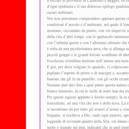
a toccare le provincie di Catanzaro e Reggio, ed eb
d’ogni epidemia e il suo doloroso epilogo giudiziar
oscuri millenari.
Noi non potremmo comprendere appieno questa riso
condizioni d’arresto e d’ambiente, nel quale il fe
montano, circondato da pinete, con vie impervie an
della vita d’altri tempi, con lo spettacolo immenso
con l’infinita quiete e con l’altissimo silenzio che
è rotta da una picchiettatura nera, che si allunga 
piccoli gruppi o le grandi foreste sconfinate di abe
freschezza cristallina mettono nell’anima una nota 
E poi, per dove volgiate lo sguardo, vi colpiscono
pigliano l’aspetto di pietre o di macigni e, accan
bastone che gli fa da puntello, con gli occhi err
Nessuno può dire fino a qual punto questa natura co
bianco lenzuolo, in cui le stelle di notte han dei tr
Per queste ragioni appunto è fiorito sempre, là in m
trascedente, ad una vita che non è della terra. Là è
si incontrano da per tutto gli avanzi d’eremi e ceno
brigante, si risolleva a Dio, onde ogni pastore, sp
leggende di revenant quanto nella Sila, cui dànno m
suolo o segnate sui pini, indicanti che in quel pu