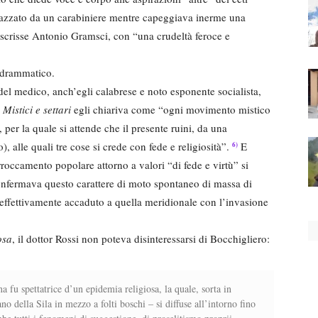
zzato da un carabiniere mentre capeggiava inerme una
 scrisse Antonio Gramsci, con “una crudeltà feroce e
o drammatico.
 del medico, anch’egli calabrese e noto esponente socialista,
o
Mistici e settari
egli chiariva come “ogni movimento mistico
 per la quale si attende che il presente ruini, da una
 alle quali tre cose si crede con fede e religiosità”.
E
6)
occamento popolare attorno a valori “di fede e virtù” si
nfermava questo carattere di moto spontaneo di massa di
 effettivamente accaduto a quella meridionale con l’invasione
osa
, il dottor Rossi non poteva disinteressarsi di Bocchigliero:
a fu spettatrice d’un epidemia religiosa, la quale, sorta in
o della Sila in mezzo a folti boschi – si diffuse all’intorno fino