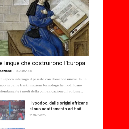
e lingue che costruirono l’Europa
dazione
-
02/08/2026
ni epoca interroga il passato con domande nuove. In un
mpo in cui le trasformazioni tecnologiche modificano
ofondamente i modi della comunicazione, il volume...
Il voodoo, dalle origini africane
al suo adattamento ad Haiti
31/07/2026