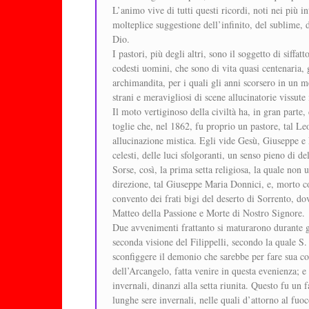
L’animo vive di tutti questi ricordi, noti nei più i
molteplice suggestione dell’infinito, del sublime, d
Dio.
I pastori, più degli altri, sono il soggetto di siff
codesti uomini, che sono di vita quasi centenaria, 
archimandita, per i quali gli anni scorsero in un 
strani e meravigliosi di scene allucinatorie vissute 
Il moto vertiginoso della civiltà ha, in gran parte,
toglie che, nel 1862, fu proprio un pastore, tal Le
allucinazione mistica. Egli vide Gesù, Giuseppe e 
celesti, delle luci sfolgoranti, un senso pieno di del
Sorse, così, la prima setta religiosa, la quale non 
direzione, tal Giuseppe Maria Donnici, e, morto cos
convento dei frati bigi del deserto di Sorrento, d
Matteo della Passione e Morte di Nostro Signore.
Due avvenimenti frattanto si maturarono durante gl
seconda visione del Filippelli, secondo la quale S
sconfiggere il demonio che sarebbe per fare sua co
dell’Arcangelo, fatta venire in questa evenienza; e la
invernali, dinanzi alla setta riunita. Questo fu un
lunghe sere invernali, nelle quali d’attorno al fuo