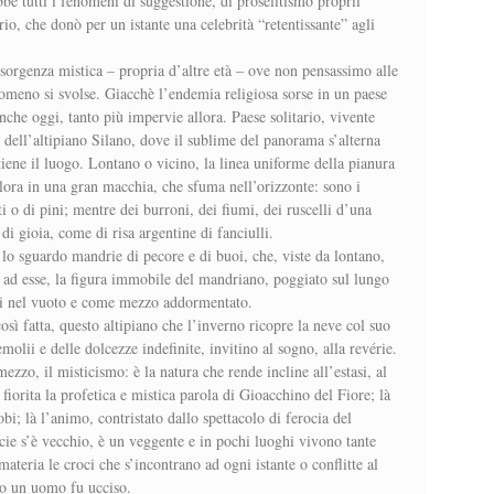
be tutti i fenomeni di suggestione, di proselitismo proprii
io, che donò per un istante una celebrità “retentissante” agli
rgenza mistica – propria d’altre età – ove non pensassimo alle
nomeno si svolse. Giacchè l’endemia religiosa sorse in un paese
che oggi, tanto più impervie allora. Paese solitario, vivente
 dell’altipiano Silano, dove il sublime del panorama s’alterna
 tiene il luogo. Lontano o vicino, la linea uniforme della pianura
talora in una gran macchia, che sfuma nell’orizzonte: sono i
ti o di pini; mentre dei burroni, dei fiumi, dei ruscelli d’una
di gioia, come di risa argentine di fanciulli.
 lo sguardo mandrie di pecore e di buoi, che, viste da lontano,
to ad esse, la figura immobile del mandriano, poggiato sul lungo
anti nel vuoto e come mezzo addormentato.
sì fatta, questo altipiano che l’inverno ricopre la neve col suo
emolii e delle dolcezze indefinite, invitino al sogno, alla revérie.
ezzo, il misticismo: è la natura che rende incline all’estasi, al
 fiorita la profetica e mistica parola di Gioacchino del Fiore; là
bi; là l’animo, contristato dallo spettacolo di ferocia del
ecie s’è vecchio, è un veggente e in pochi luoghi vivono tante
ateria le croci che s’incontrano ad ogni istante o conflitte al
nto un uomo fu ucciso.