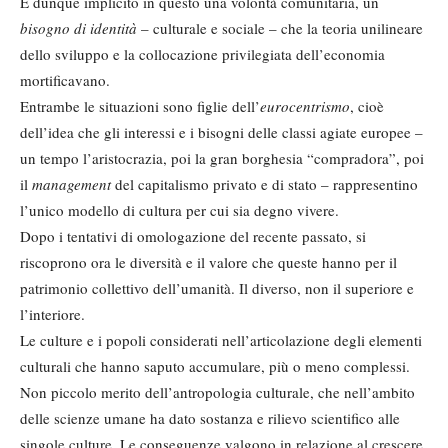
È dunque implicito in questo una volontà comunitaria, un
bisogno di identità
– culturale e sociale – che la teoria unilineare
dello sviluppo e la collocazione privilegiata dell’economia
mortificavano.
Entrambe le situazioni sono figlie dell’
eurocentrismo
, cioè
dell’idea che gli interessi e i bisogni delle classi agiate europee –
un tempo l’aristocrazia, poi la gran borghesia “compradora”, poi
il
management
del capitalismo privato e di stato – rappresentino
l’unico modello di cultura per cui sia degno vivere.
Dopo i tentativi di omologazione del recente passato, si
riscoprono ora le diversità e il valore che queste hanno per il
patrimonio collettivo dell’umanità. Il diverso, non il superiore e
l’interiore.
Le culture e i popoli considerati nell’articolazione degli elementi
culturali che hanno saputo accumulare, più o meno complessi.
Non piccolo merito dell’antropologia culturale, che nell’ambito
delle scienze umane ha dato sostanza e rilievo scientifico alle
singole culture. Le conseguenze valgono in relazione al crescere