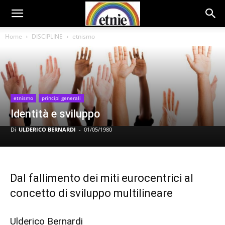
Home
DISCIPLINE
etnismo
etnismo
princìpi generali
Identità e sviluppo
Di
ULDERICO BERNARDI
-
01/05/1980
Dal fallimento dei miti eurocentrici al
concetto di sviluppo multilineare
Ulderico Bernardi