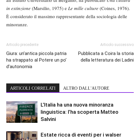
all’Istituto Universitario di Bergamo, ha pubblicato
Una cultura
in estinzione
(Marsilio, 1975) e
Le mille culture
(Coines, 1976).
È considerato il massimo rappresentante della sociologia delle
minoranze.
Articolo precedente
Articolo successivo
Giura: un’antica piccola patria
Pubblicata a Coira la storia
ha strappato al Potere un po’
della letteratura dei Ladini
d’autonomia
ARTICOLI CORRELATI
ALTRO DALL'AUTORE
L’Italia ha una nuova minoranza
linguistica: l’ha scoperta Matteo
Salvini
Estate ricca di eventi per i walser