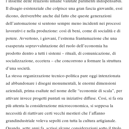
l’insieme delle relazioni umane valutate parimenti indispensabili.
Il disagio esistenziale che colpisce una gran fascia giovanile, essi
dicono, deriverebbe anche dal fatto che queste generazioni
dell’automazione si sentono sempre meno incidenti nei processi
lavorativi e nella produzione: così di beni, come di socialità e di
potere. Avvertono, i giovani, l’estrema frantumazione che una
esasperata sopravvalutazione del ruolo dell’economia ha
prodotto dentro a tutti i sistemi – rituali, di comunicazione, di
socializzazione, eccetera – che concorrono a formare la struttura
d’una società.
La stessa organizzazione tecnico-politica pare oggi intenzionata
ad abbandonare i disegni monumentali, le enormi dimensioni
aziendali, prima esaltate nel nome delle “economie di scala”, per
attivare invece progetti puntati su iniziative diffuse. Cosi, si fa ora
più attenta la considerazione microeconomica, si soppesa la
necessità di riattivare certi vecchi mestieri che l’affanno
grandindustriale voleva sepolti con tutta la cultura artigianale.
Quando, sette anni fa, scrissi alcune considerazioni sotto il titolo