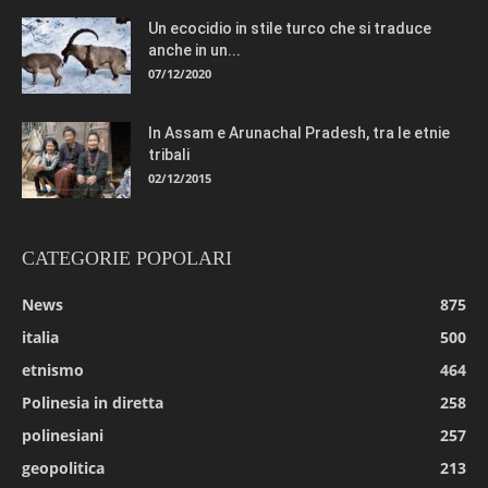
Un ecocidio in stile turco che si traduce
anche in un...
07/12/2020
In Assam e Arunachal Pradesh, tra le etnie
tribali
02/12/2015
CATEGORIE POPOLARI
News
875
italia
500
etnismo
464
Polinesia in diretta
258
polinesiani
257
geopolitica
213