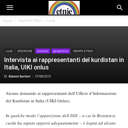
Home
GRUPPI ETNICI
curdi
curdi
DISCIPLINE
etnismo
geopolitica
GRUPPI ETNICI
Intervista ai rappresentanti del kurdistan in
Italia, UIKI onlus
Di
Gianni Sartori
-
27/08/2015
Alcune domande ai rappresentanti dell’Ufficio d’Informazione
del Kurdistan in Italia (UIKI-Onlus).
In qualche modo l’apparizione dell’ISIS – a cui la Resistenza
curda ha saputo opporsi adeguatamente – è legata ad alcune