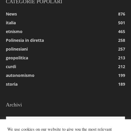
CATEGORIE POPOLARI
News
876
italia
501
etnismo
465
Polinesia in diretta
258
polinesiani
257
geopolitica
213
curdi
212
autonomismo
199
storia
189
Archivi
Archivi
We use cookies on our website to give you the most relevant