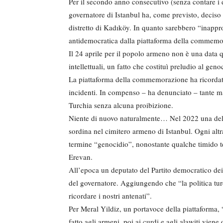
Per il secondo anno consecutivo (senza contare i d
governatore di Istanbul ha, come previsto, decis
distretto di Kadıköy. In quanto sarebbero “inappro
antidemocratica dalla piattaforma della commemo
Il 24 aprile per il popolo armeno non è una data q
intellettuali, un fatto che costituì preludio al geno
La piattaforma della commemorazione ha ricordato 
incidenti. In compenso – ha denunciato – tante ma
Turchia senza alcuna proibizione.
Niente di nuovo naturalmente… Nel 2022 una delle r
sordina nel cimitero armeno di Istanbul. Ogni altr
termine “genocidio”, nonostante qualche timido te
Erevan.
All’epoca un deputato del Partito democratico dei 
del governatore. Aggiungendo che “la politica tur
ricordare i nostri antenati”.
Per Meral Yildiz, un portavoce della piattaforma, 
fatto agli armeni, poi ai curdi e agli alawiti viene o