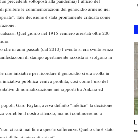
Ar
ue precedenti sottoposti alla pandemia) l’ufficio del
o di proibire le commemorazioni del genocidio armeno nel
priate”. Tale decisione è stata prontamente criticata come
razione.
ualsiasi. Quel giorno nel 1915 vennero arrestati oltre 200
cidio.
che in anni passati (dal 2010) l’evento si era svolto senza
nifestazioni di stampo apertamente razzista si svolgono in
are iniziative per ricordare il genocidio si era svolta in
a iniziativa pubblica veniva proibita, così come l’uso del
ntativo di normalizzazione nei rapporti tra Ankara ed
popoli, Garo Paylan, aveva definito “infelice” la decisione
ca vorrebbe il nostro silenzio, ma noi continueremo a
L
“non ci sarà mai fine a queste sofferenze. Quello che è stato
re
ra inflitto ai migranti siriani”.