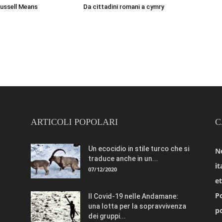
Russell Means
Da cittadini romani a cymry
ARTICOLI POPOLARI
C
Un ecocidio in stile turco che si
N
traduce anche in un...
it
07/12/2020
e
Po
Il Covid-19 nelle Andamane:
una lotta per la sopravvivenza
po
dei gruppi...