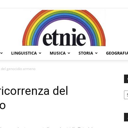
LINGUISTICA
MUSICA
STORIA
GEOGRAFI
Etnie
za del genocidio armeno
ricorrenza del
C
no