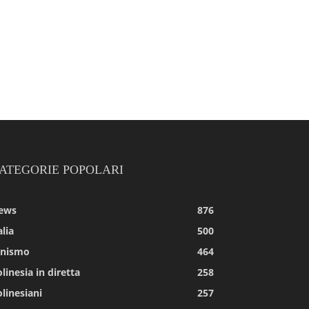
ATEGORIE POPOLARI
ews
876
alia
500
tnismo
464
linesia in diretta
258
linesiani
257