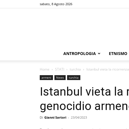
sabato, 8 Agosto 2026
ANTROPOLOGIA
ETNISMO
Home
STATI
turchia
Istanbul vieta la ricorren
armeni
News
turchia
Istanbul vieta la 
genocidio arme
Di
Gianni Sartori
-
23/04/2023