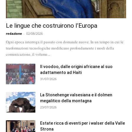
Le lingue che costruirono l’Europa
redazione
-
02/08/2026
Ogni epoca interroga il passato con domande nuove. In un tempo in cui le
trasformazioni tecnologiche modificano profondamente i modi della
comunicazione, il volume...
Il voodoo, dalle origini africane al suo
adattamento ad Haiti
31/07/2026
La Stonehenge valsesiana e il dolmen
megalitico della montagna
23/07/2026
Estate ricca di eventi per i walser della Valle
Strona