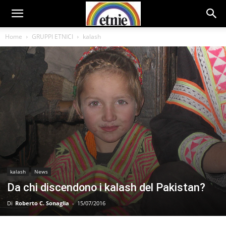
Home
GRUPPI ETNICI
kalash
kalash
News
Da chi discendono i kalash del Pakistan?
Di
Roberto C. Sonaglia
-
15/07/2016