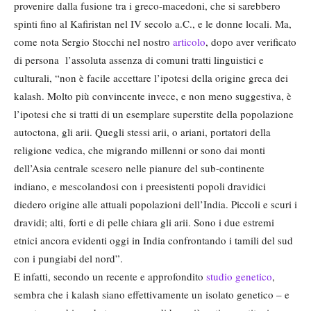
provenire dalla fusione tra i greco-macedoni, che si sarebbero
spinti fino al Kafiristan nel IV secolo a.C., e le donne locali. Ma,
come nota Sergio Stocchi nel nostro
articolo
, dopo aver verificato
di persona l’assoluta assenza di comuni tratti linguistici e
culturali, “non è facile accettare l’ipotesi della origine greca dei
kalash. Molto più convincente invece, e non meno suggestiva, è
l’ipotesi che si tratti di un esemplare superstite della popolazione
autoctona, gli arii. Quegli stessi arii, o ariani, portatori della
religione vedica, che migrando millenni or sono dai monti
dell’Asia centrale scesero nelle pianure del sub-continente
indiano, e mescolandosi con i preesistenti popoli dravidici
diedero origine alle attuali popolazioni dell’India. Piccoli e scuri i
dravidi; alti, forti e di pelle chiara gli arii. Sono i due estremi
etnici ancora evidenti oggi in India confrontando i tamili del sud
con i pungiabi del nord”.
E infatti, secondo un recente e approfondito
studio genetico
,
sembra che i kalash siano effettivamente un isolato genetico – e