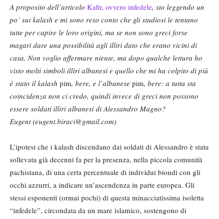
A proposito dell’articolo
Kafir, ovvero infedele
, sto leggendo un
po’ sui kalash e mi sono reso conto che gli studiosi le tentano
tutte per capire le loro origini, ma se non sono greci forse
magari dare una possibilità agli illiri dato che erano vicini di
casa. Non voglio affermare niente, ma dopo qualche lettura ho
visto molti simboli illiri albanesi e quello che mi ha colpito di più
è stato il kalash
pim
, bere, e l’albanese
pim
, bere: a tutta sta
coincidenza non ci credo, quindi invece di greci non possono
essere soldati illiri albanesi di Alessandro Magno?
Eugent (eugent.biraci@gmail.com)
L’ipotesi che i kalash discendano dai soldati di Alessandro è stata
sollevata già decenni fa per la presenza, nella piccola comunità
pachistana, di una certa percentuale di individui biondi con gli
occhi azzurri, a indicare un’ascendenza in parte europea. Gli
stessi esponenti (ormai pochi) di questa minacciatissima isoletta
“infedele”, circondata da un mare islamico, sostengono di