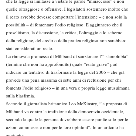
che la legge si limitasse a vietare le parole “minacciose” e non
quelle oltraggiose o offensive. I legislatori sostennero inoltre che
il reato avrebbe dovesse comportare l’intenzione – e non solo la
possibilità – di fomentare l’odio religioso. E aggiunsero che il
proselitismo, la discussione, la critica, l’oltraggio e lo scherno
della religione, del credo o della pratica religiosa non sarebbero
stati considerati un reato.
La rinnovata promessa di Miliband di sanzionare l’“islamofobia”
(termine che non ha approfondito) quale “reato grave” può
indicare un tentativo di trasformare la legge del 2006 – che già
prevede una pena massima di sette anni di reclusione per chi
fomenta l’odio religioso – in una vera e propria legge musulmana
sulla blasfemia.
Secondo il giornalista britannico Leo McKinstry, “la proposta di
Miliband va contro la tradizione della democrazia occidentale,
secondo la quale le persone dovrebbero essere punite solo per le
azioni commesse e non per le loro opinioni”. In un articolo ha
aggiunto: