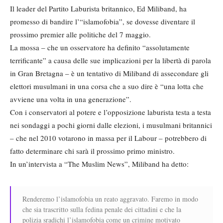
Il leader del Partito Laburista britannico, Ed Miliband, ha
promesso di bandire l’“islamofobia”, se dovesse diventare il
prossimo premier alle politiche del 7 maggio.
La mossa – che un osservatore ha definito “assolutamente
terrificante” a causa delle sue implicazioni per la libertà di parola
in Gran Bretagna – è un tentativo di Miliband di assecondare gli
elettori musulmani in una corsa che a suo dire è “una lotta che
avviene una volta in una generazione”.
Con i conservatori al potere e l’opposizione laburista testa a testa
nei sondaggi a pochi giorni dalle elezioni, i musulmani britannici
– che nel 2010 votarono in massa per il Labour – potrebbero di
fatto determinare chi sarà il prossimo primo ministro.
In un’intervista a “The Muslim News”, Miliband ha detto:
Renderemo l’islamofobia un reato aggravato. Faremo in modo
che sia trascritto sulla fedina penale dei cittadini e che la
polizia sradichi l’islamofobia come un crimine motivato