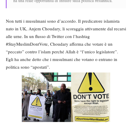
ha una reale opportunità di influire sulla politica britannica.
Non tutti i musulmani sono d’accordo. Il predicatore islamista
nato in UK, Anjem Choudary, li scoraggia attivamente dal recarsi
alle urne. In un flusso di Twitter con l’hashtag
#StayMuslimDontVote, Choudary afferma che votare è un
“peccato” contro l’islam perché Allah è “l’unico legislatore”.
Egli ha anche detto che i musulmani che votano o entrano in
politica sono “apostati”.