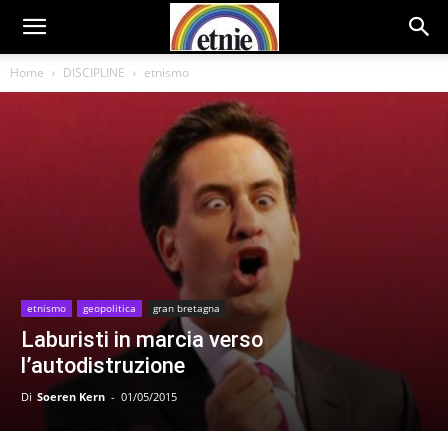
Home
DISCIPLINE
etnismo
etnismo
geopolitica
gran bretagna
Laburisti in marcia verso
l’autodistruzione
Di
Soeren Kern
-
01/05/2015