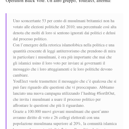
Operation Black Vote. Un altro gruppo, YouElect, afferma:
Uno sconcertante 53 per cento di musulmani britannici non ha
votato alle elezioni politiche del 2010; una percentuale così alta
denota che molti di loro si sentono ignorati dai politici e delusi
dal processo politico.
Con l’emergere della retorica islamofobica nella politica e una
quantità crescente di leggi antiterrorismo che prendono di mira
in particolare i musulmani, è ora più importante che mai che
gli islamici usino il loro voto per inviare ai governanti il
messaggio che i loro atteggiamenti e le loro politiche devono
cambiare.
YouElect vuole trasmettere il messaggio che c’è qualcosa che si
può fare riguardo alle questioni che vi preoccupano. Abbiamo
lanciato una nuova campagna utilizzando l’hashtag #SortItOut,
che invita i musulmani a usare il processo politico per
affrontare le questioni che più li riguardano.
Grazie a 100.000 nuovi giovani musulmani che quest’anno
avranno diritto di voto e 26 collegi elettorali con una
popolazione musulmana superiore al 20%, la comunità islamica