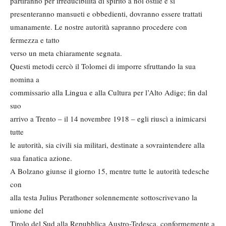
partiranno per irreducibilità di spirito a noi ostile e si
presenteranno mansueti e obbedienti, dovranno essere trattati
umanamente. Le nostre autorità sapranno procedere con
fermezza e tatto
verso un meta chiaramente segnata.
Questi metodi cercò il Tolomei di imporre sfruttando la sua
nomina a
commissario alla Lingua e alla Cultura per l’Alto Adige; fin dal
suo
arrivo a Trento – il 14 novembre 1918 – egli riuscì a inimicarsi
tutte
le autorità, sia civili sia militari, destinate a sovraintendere alla
sua fanatica azione.
A Bolzano giunse il giorno 15, mentre tutte le autorità tedesche
con
alla testa Julius Perathoner solennemente sottoscrivevano la
unione del
Tirolo del Sud alla Repubblica Austro-Tedesca, conformemente a