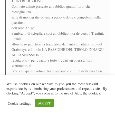
1) INTRODUZIONE
Con lieto animo presento al pubblico questo libro, che
raccoglie una
serie di monografie dovute a persone dotte e competenti nella
questione
dell’Alto Adige.
Sembrami di sciogliere così un obbligo morale verso i Trentini,
i quali,
allorché io pubblicai la traduzione del tanto dibattuto libro del
Grabmayr, col titolo LA PASSIONE DEL TIROLO INNANZI
ALL’ANNESSIONE,
reputarono – per quanto a torto – quasi un’offesa al loro
sentimento, il
fatto che questo volume fosse apparso con i tipi della mia Casa.
Niente era più lontano da me che una simile intenzione: e la
prova sta
We use cookies on our website to give you the most relevant
in questo volume, che la benemerita SOCIETÀ PER GLI
experience by remembering your preferences and repeat visits. By
STUDI TRENTINI ha
clicking “Accept”, you consent to the use of ALL the cookies.
compilato dietro mio invito e che io pubblico non soltanto per
Cookie settings
confutare
ACCEPT
quello di Grabmayr, ma per sviscerare la importantissima
questione