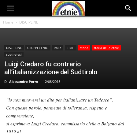
Home
DISCIPLINE
DISCIPLINE
GRUPPI ETNICI
italia
STATI
storia
storia delle etnie
sudtirolesi
Luigi Credaro fu contrario
all’italianizzazione del Sudtirolo
Di
Alessandro Porro
-
12/08/2015
“lo non muoverei un dito per italianizzare un Tedesco”.
Con queste parole, permeate di tolleranza, rispetto e
comprensione,
si esprimeva Luigi Credaro, commissario civile a Bolzano dal
1919 al