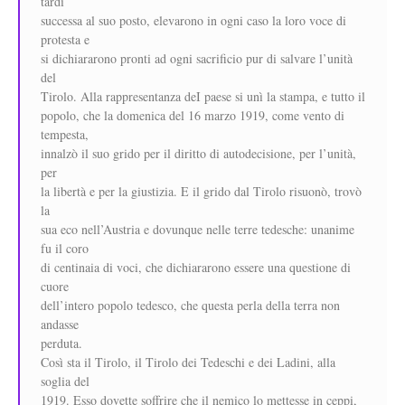
tardi
successa al suo posto, elevarono in ogni caso la loro voce di
protesta e
si dichiararono pronti ad ogni sacrificio pur di salvare l’unità
del
Tirolo. Alla rappresentanza deI paese si unì la stampa, e tutto il
popolo, che la domenica del 16 marzo 1919, come vento di
tempesta,
innalzò il suo grido per il diritto di autodecisione, per l’unità,
per
la libertà e per la giustizia. E il grido dal Tirolo risuonò, trovò
la
sua eco nell’Austria e dovunque nelle terre tedesche: unanime
fu il coro
di centinaia di voci, che dichiararono essere una questione di
cuore
dell’intero popolo tedesco, che questa perla della terra non
andasse
perduta.
Così sta il Tirolo, il Tirolo dei Tedeschi e dei Ladini, alla
soglia del
1919. Esso dovette soffrire che il nemico lo mettesse in ceppi,