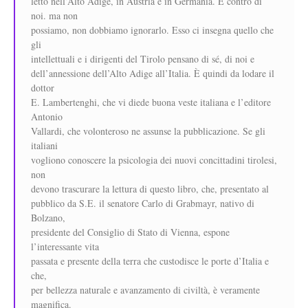
letto nell’Alto Adige, in Austria e in Germania. È contro di
noi. ma non
possiamo, non dobbiamo ignorarlo. Esso ci insegna quello che
gli
intellettuali e i dirigenti del Tirolo pensano di sé, di noi e
dell’annessione dell’Alto Adige all’Italia. È quindi da lodare il
dottor
E. Lambertenghi, che vi diede buona veste italiana e l’editore
Antonio
Vallardi, che volonteroso ne assunse la pubblicazione. Se gli
italiani
vogliono conoscere la psicologia dei nuovi concittadini tirolesi,
non
devono trascurare la lettura di questo libro, che, presentato al
pubblico da S.E. il senatore Carlo di Grabmayr, nativo di
Bolzano,
presidente del Consiglio di Stato di Vienna, espone
l’interessante vita
passata e presente della terra che custodisce le porte d’Italia e
che,
per bellezza naturale e avanzamento di civiltà, è veramente
magnifica.