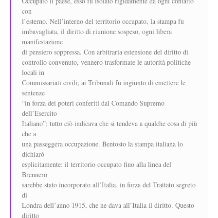
Occupato il paese, esso fu isolato rigidamente da ogni contatto
con
l’esterno. Nell’interno del territorio occupato, la stampa fu
imbavagliata, il diritto di riunione sospeso, ogni libera
manifestazione
di pensiero soppressa. Con arbitraria estensione del diritto di
controllo convenuto, vennero trasformate le autorità politiche
locali in
Commissariati civili; ai Tribunali fu ingiunto di emettere le
sentenze
“in forza dei poteri conferiti dal Comando Supremo
dell’Esercito
Italiano”; tutto ciò indicava che si tendeva a qualche cosa di più
che a
una passeggera occupazione. Bentosto la stampa italiana lo
dichiarò
esplicitamente: il territorio occupato fino alla linea del
Brennero
sarebbe stato incorporato all’Italia, in forza del Trattato segreto
di
Londra dell’anno 1915, che ne dava all’Italia il diritto. Questo
diritto