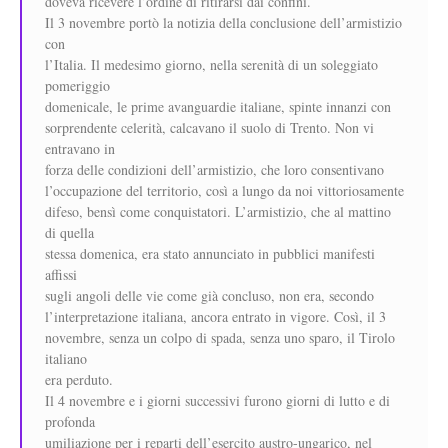
doveva ricevere l’ordine di ritirarsi dai confini.
Il 3 novembre portò la notizia della conclusione dell’armistizio
con
l’Italia. Il medesimo giorno, nella serenità di un soleggiato
pomeriggio
domenicale, le prime avanguardie italiane, spinte innanzi con
sorprendente celerità, calcavano il suolo di Trento. Non vi
entravano in
forza delle condizioni dell’armistizio, che loro consentivano
l’occupazione del territorio, così a lungo da noi vittoriosamente
difeso, bensì come conquistatori. L’armistizio, che al mattino
di quella
stessa domenica, era stato annunciato in pubblici manifesti
affissi
sugli angoli delle vie come già concluso, non era, secondo
l’interpretazione italiana, ancora entrato in vigore. Così, il 3
novembre, senza un colpo di spada, senza uno sparo, il Tirolo
italiano
era perduto.
Il 4 novembre e i giorni successivi furono giorni di lutto e di
profonda
umiliazione per i reparti dell’esercito austro-ungarico, nel