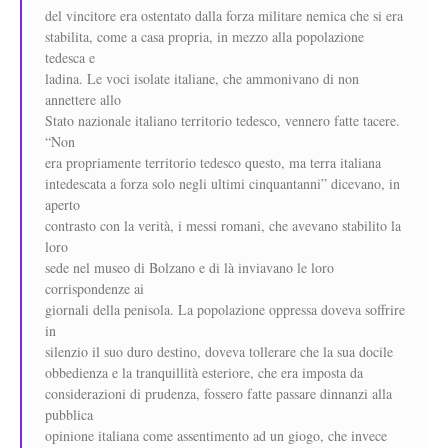
del vincitore era ostentato dalla forza militare nemica che si era
stabilita, come a casa propria, in mezzo alla popolazione
tedesca e
ladina. Le voci isolate italiane, che ammonivano di non
annettere allo
Stato nazionale italiano territorio tedesco, vennero fatte tacere.
“Non
era propriamente territorio tedesco questo, ma terra italiana
intedescata a forza solo negli ultimi cinquantanni” dicevano, in
aperto
contrasto con la verità, i messi romani, che avevano stabilito la
loro
sede nel museo di Bolzano e di là inviavano le loro
corrispondenze ai
giornali della penisola. La popolazione oppressa doveva soffrire
in
silenzio il suo duro destino, doveva tollerare che la sua docile
obbedienza e la tranquillità esteriore, che era imposta da
considerazioni di prudenza, fossero fatte passare dinnanzi alla
pubblica
opinione italiana come assentimento ad un giogo, che invece