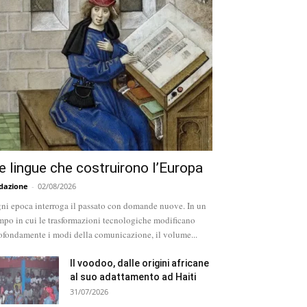
e lingue che costruirono l’Europa
dazione
-
02/08/2026
ni epoca interroga il passato con domande nuove. In un
mpo in cui le trasformazioni tecnologiche modificano
ofondamente i modi della comunicazione, il volume...
Il voodoo, dalle origini africane
al suo adattamento ad Haiti
31/07/2026