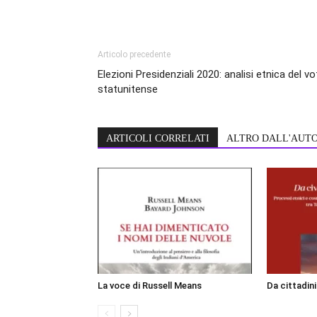
Articolo precedente
Elezioni Presidenziali 2020: analisi etnica del v
statunitense
ARTICOLI CORRELATI
ALTRO DALL'AUT
La voce di Russell Means
Da cittadin