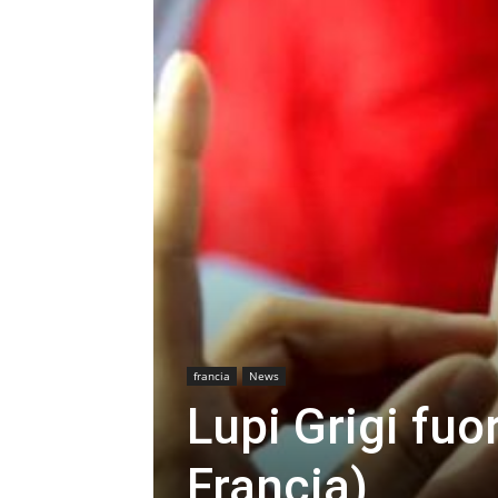
francia
News
Lupi Grigi fuo
Francia)