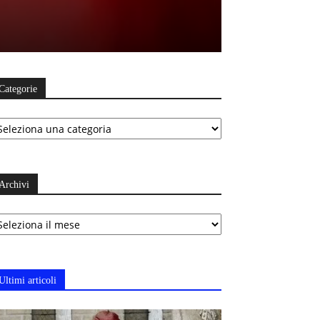
Categorie
ategorie
Archivi
chivi
Ultimi articoli