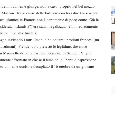
erli definitivamente giunge, non a caso, proprio nel bel mezzo
acron. Tra le cause delle forti tensioni tra i due Paesi – per
enza islamica in Francia non è certamente di poco conto. Già la
iderata “islamista”) era stata illegalizzata, e immediatamente
lo politico alla Turchia.
ogan invitando i musulmani a boicottare i prodotti francesi (un
Musulmani). Prendendo a pretesto le legittime, doverose
 su Maometto dopo la barbara uccisione di Samuel Patty. Il
mente affrontato in classe il tema della libertà d’espressione
ato vilmente ucciso e decapitato il 16 ottobre da un giovane