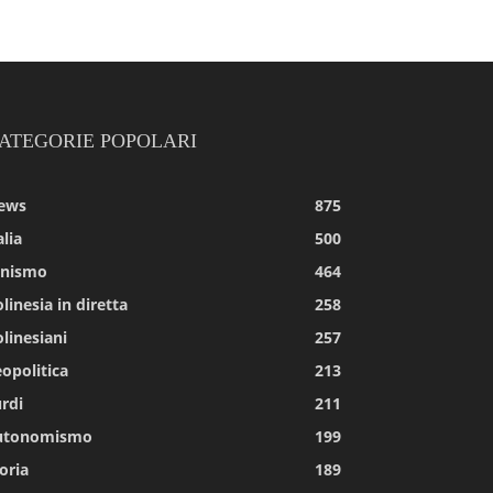
ATEGORIE POPOLARI
ews
875
alia
500
tnismo
464
linesia in diretta
258
linesiani
257
opolitica
213
rdi
211
utonomismo
199
oria
189