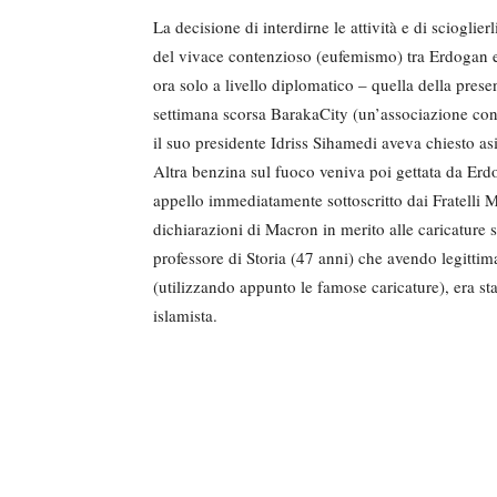
La decisione di interdirne le attività e di sciogli
del vivace contenzioso (eufemismo) tra Erdogan e M
ora solo a livello diplomatico – quella della pres
settimana scorsa BarakaCity (un’associazione cons
il suo presidente Idriss Sihamedi aveva chiesto asi
Altra benzina sul fuoco veniva poi gettata da Erd
appello immediatamente sottoscritto dai Fratelli 
dichiarazioni di Macron in merito alle caricature
professore di Storia (47 anni) che avendo legittima
(utilizzando appunto le famose caricature), era st
islamista.