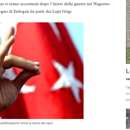
 ma si erano accentuati dopo l’inizio della guerra nel Nagorno-
egno di Erdogan da parte dei Lupi Grigi.
L
re
Og
te
pr
manifestazioni imita la testa del lupo.