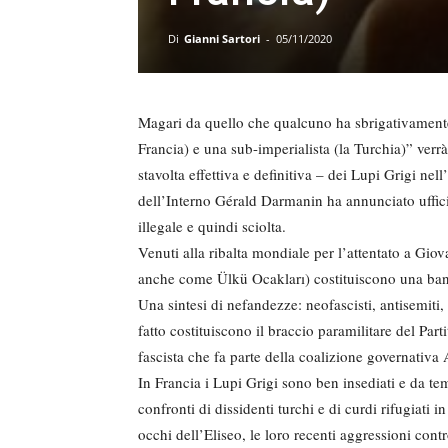
Di
Gianni Sartori
-
05/11/2020
Magari da quello che qualcuno ha sbrigativamente 
Francia) e una sub-imperialista (la Turchia)” ver
stavolta effettiva e definitiva – dei Lupi Grigi nel
dell’Interno Gérald Darmanin ha annunciato uffici
illegale e quindi sciolta.
Venuti alla ribalta mondiale per l’attentato a Giov
anche come Ülkü Ocakları) costituiscono una band
Una sintesi di nefandezze: neofascisti, antisemiti, 
fatto costituiscono il braccio paramilitare del Par
fascista che fa parte della coalizione governati
In Francia i Lupi Grigi sono ben insediati e da tem
confronti di dissidenti turchi e di curdi rifugiati 
occhi dell’Eliseo, le loro recenti aggressioni cont