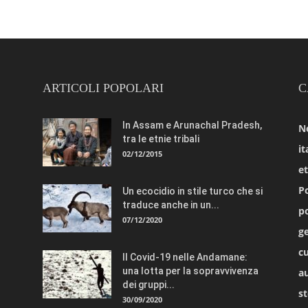
ARTICOLI POPOLARI
C
In Assam e Arunachal Pradesh,
N
tra le etnie tribali
it
02/12/2015
e
Po
Un ecocidio in stile turco che si
traduce anche in un...
po
07/12/2020
ge
cu
Il Covid-19 nelle Andamane:
una lotta per la sopravvivenza
a
dei gruppi...
st
30/09/2020