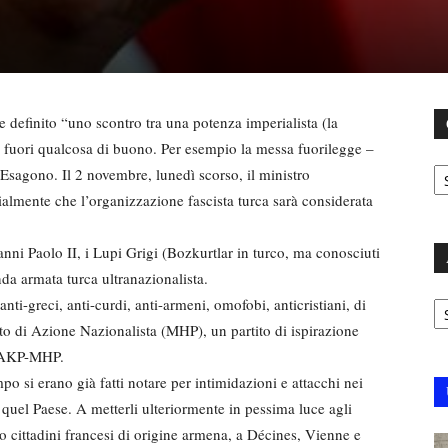
definito “uno scontro tra una potenza imperialista (la
rà fuori qualcosa di buono. Per esempio la messa fuorilegge –
C
l’Esagono. Il 2 novembre, lunedì scorso, il ministro
almente che l’organizzazione fascista turca sarà considerata
anni Paolo II, i Lupi Grigi (Bozkurtlar in turco, ma conosciuti
a armata turca ultranazionalista.
Ar
anti-greci, anti-curdi, anti-armeni, omofobi, anticristiani, di
tito di Azione Nazionalista (MHP), un partito di ispirazione
va AKP-MHP.
po si erano già fatti notare per intimidazioni e attacchi nei
in quel Paese. A metterli ulteriormente in pessima luce agli
ro cittadini francesi di origine armena, a Décines, Vienne e