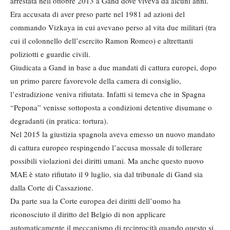
arrestata nell’ottobre 2013 a Gand dove viveva da alcuni anni.
Era accusata di aver preso parte nel 1981 ad azioni del
commando Vizkaya in cui avevano perso al vita due militari (tra
cui il colonnello dell’esercito Ramon Romeo) e altrettanti
poliziotti e guardie civili.
Giudicata a Gand in base a due mandati di cattura europei, dopo
un primo parere favorevole della camera di consiglio,
l’estradizione veniva rifiutata. Infatti si temeva che in Spagna
“Pepona” venisse sottoposta a condizioni detentive disumane o
degradanti (in pratica: tortura).
Nel 2015 la giustizia spagnola aveva emesso un nuovo mandato
di cattura europeo respingendo l’accusa mossale di tollerare
possibili violazioni dei diritti umani. Ma anche questo nuovo
MAE è stato rifiutato il 9 luglio, sia dal tribunale di Gand sia
dalla Corte di Cassazione.
Da parte sua la Corte europea dei diritti dell’uomo ha
riconosciuto il diritto del Belgio di non applicare
automaticamente il meccanismo di reciprocità quando questo si