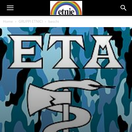
Home
GRUPPI ETNICI
baschi