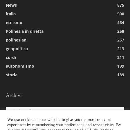
News
875
italia
500
etnismo
464
Polinesia in diretta
258
polinesiani
257
geopolitica
213
curdi
211
autonomismo
199
storia
189
Archivi
Archivi
We use cookies on our website to give you the most relevant
experience by remembering your preferences and repeat visits. By
clicking “Accept”, you consent to the use of ALL the cookies.