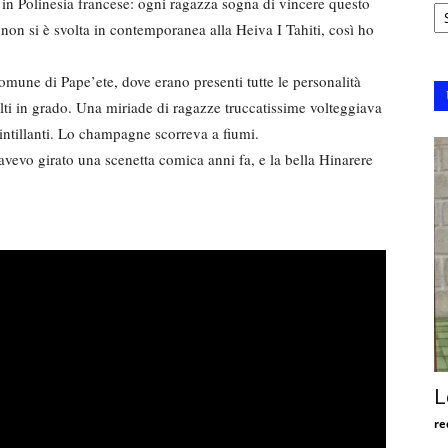
Ar
, in Polinesia francese: ogni ragazza sogna di vincere questo
e non si è svolta in contemporanea alla Heiva I Tahiti, così ho
 Comune di Pape’ete, dove erano presenti tutte le personalità
 alti in grado. Una miriade di ragazze truccatissime volteggiava
scintillanti. Lo champagne scorreva a fiumi.
 avevo girato una scenetta comica anni fa, e la bella Hinarere
L
re