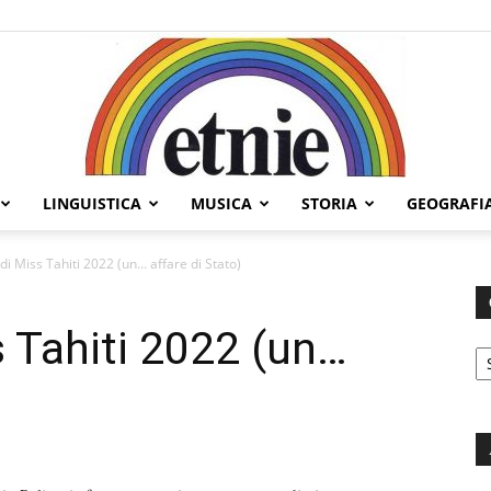
LINGUISTICA
MUSICA
STORIA
GEOGRAFI
Etnie
 di Miss Tahiti 2022 (un… affare di Stato)
s Tahiti 2022 (un…
C