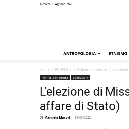
giovedì, 6 Agosto 2026
ANTROPOLOGIA
ETNISMO
Home
RUBRICHE
Polinesia in diretta
L’elezione
Polinesia in diretta
polinesiani
L’elezione di Mis
affare di Stato)
Di
Manuela Macori
-
29/06/2022