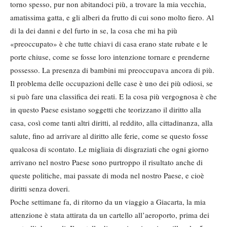
torno spesso, pur non abitandoci più, a trovare la mia vecchia,
amatissima gatta, e gli alberi da frutto di cui sono molto fiero. Al
di la dei danni e del furto in se, la cosa che mi ha più
«preoccupato» è che tutte chiavi di casa erano state rubate e le
porte chiuse, come se fosse loro intenzione tornare e prenderne
possesso. La presenza di bambini mi preoccupava ancora di più.
Il problema delle occupazioni delle case è uno dei più odiosi, se
si può fare una classifica dei reati. E la cosa più vergognosa è che
in questo Paese esistano soggetti che teorizzano il diritto alla
casa, così come tanti altri diritti, al reddito, alla cittadinanza, alla
salute, fino ad arrivare al diritto alle ferie, come se questo fosse
qualcosa di scontato. Le migliaia di disgraziati che ogni giorno
arrivano nel nostro Paese sono purtroppo il risultato anche di
queste politiche, mai passate di moda nel nostro Paese, e cioè
diritti senza doveri.
Poche settimane fa, di ritorno da un viaggio a Giacarta, la mia
attenzione è stata attirata da un cartello all’aeroporto, prima dei