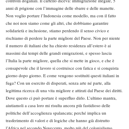
controlli doganali. Il cartello diceva: immigrazione illegale, 5
anni di prigione con l’immagine delle sbarre e delle manette.
Non voglio portare l’Indonesia come modello, ma con il fatto
che noi non siamo come gli altri, che dobbiamo garantire
solidarietà e inclusione, stiamo perdendo il senso civico e
rischiamo di perdere la parte migliore del Paese. Non per niente
il numero di italiani che ha chiesto residenza all’estero è ai
massimi dai tempi delle grandi emigrazioni, e spesso lascia
l’Italia la parte migliore, quella che si mette in gioco, e che è
consapevole che il lavoro si costruisce con fatica e si conquista
giorno dopo giorno. E come vengono sostituiti questi italiani in
fuga? Con un esercito di disperati, senza arte né parte, alla
legittima ricerca di una vita migliore e attirati dal Paese dei diritti.
Dove questo ci può portare è superfluo dirlo. L’ultimo mantra,
aiutiamoli a casa loro mi risulta ancora più fastidioso delle
politiche dell’accoglienza spalancata; perché implica un
trasferimento di valori e di logiche che hanno già distrutto
l’Africa nel secondo Novecento, molto più del colonialismo.