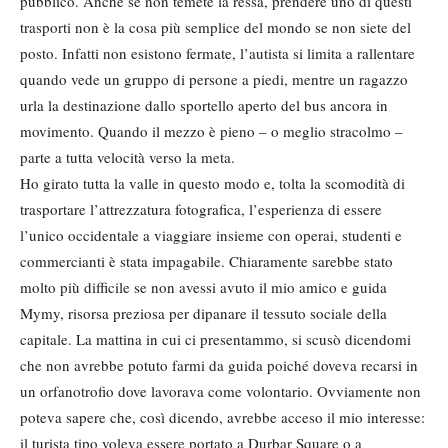
pubblico. Anche se non temete la ressa, prendere uno di questi
trasporti non è la cosa più semplice del mondo se non siete del
posto. Infatti non esistono fermate, l’autista si limita a rallentare
quando vede un gruppo di persone a piedi, mentre un ragazzo
urla la destinazione dallo sportello aperto del bus ancora in
movimento. Quando il mezzo è pieno – o meglio stracolmo –
parte a tutta velocità verso la meta.
Ho girato tutta la valle in questo modo e, tolta la scomodità di
trasportare l’attrezzatura fotografica, l’esperienza di essere
l’unico occidentale a viaggiare insieme con operai, studenti e
commercianti è stata impagabile. Chiaramente sarebbe stato
molto più difficile se non avessi avuto il mio amico e guida
Mymy, risorsa preziosa per dipanare il tessuto sociale della
capitale. La mattina in cui ci presentammo, si scusò dicendomi
che non avrebbe potuto farmi da guida poiché doveva recarsi in
un orfanotrofio dove lavorava come volontario. Ovviamente non
poteva sapere che, così dicendo, avrebbe acceso il mio interesse:
il turista tipo voleva essere portato a Durbar Square o a