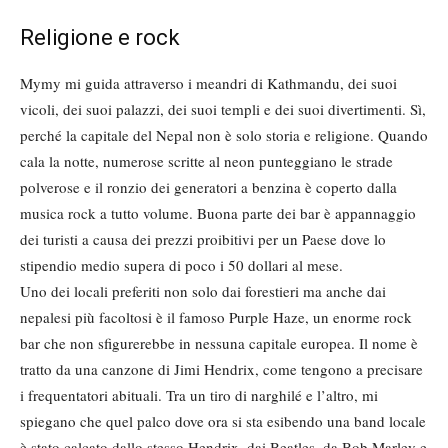
Religione e rock
Mymy mi guida attraverso i meandri di Kathmandu, dei suoi
vicoli, dei suoi palazzi, dei suoi templi e dei suoi divertimenti. Sì,
perché la capitale del Nepal non è solo storia e religione. Quando
cala la notte, numerose scritte al neon punteggiano le strade
polverose e il ronzio dei generatori a benzina è coperto dalla
musica rock a tutto volume. Buona parte dei bar è appannaggio
dei turisti a causa dei prezzi proibitivi per un Paese dove lo
stipendio medio supera di poco i 50 dollari al mese.
Uno dei locali preferiti non solo dai forestieri ma anche dai
nepalesi più facoltosi è il famoso Purple Haze, un enorme rock
bar che non sfigurerebbe in nessuna capitale europea. Il nome è
tratto da una canzone di Jimi Hendrix, come tengono a precisare
i frequentatori abituali. Tra un tiro di narghilé e l’altro, mi
spiegano che quel palco dove ora si sta esibendo una band locale
è stato calcato dallo stesso Hendrix, dai Beatles, da Bob Marley e