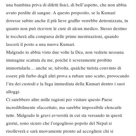
una bambina priva di difetti fisici, di bell’aspetto, che non abbia
avuto perdite di sangue. A questo proposito, se la Kumari
dovesse subire anche il più lieve graffio verrebbe detronizzata, in
quanto non può ricevere le cure di alcun medico. Stesso destino
le toccherà alla comparsa delle prime mestruazioni, quando
lascerà il posto a una nuova Kumari.
Malgrado io abbia visto due volte la Dea, non vedrete nessuna
immagine scattata da me, poiché è severamente proibito
immortalarla… anche se, talvolta, qualche turista convinto di
essere più furbo degli altri prova a rubare uno scatto, provocando
l’ira dei custodi e la fuga immediata della Kumari dentro i suoi
alloggi.
Ci sarebbero altre mille ragioni per visitare questo Paese
incredibilmente sfaccettato, ma sarebbe impossibile elencarle
tutte. Malgrado le gravi avversità in cui sta versando in questi
giorni, sono sicuro che l’orgoglioso popolo del Nepal si
risolleverà e sarà nuovamente pronto ad accogliere chi si