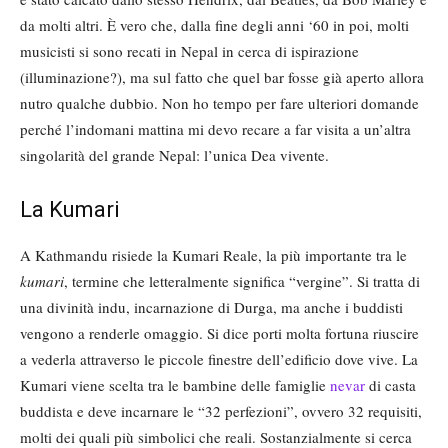
da molti altri. È vero che, dalla fine degli anni ‘60 in poi, molti
musicisti si sono recati in Nepal in cerca di ispirazione
(illuminazione?), ma sul fatto che quel bar fosse già aperto allora
nutro qualche dubbio. Non ho tempo per fare ulteriori domande
perché l’indomani mattina mi devo recare a far visita a un’altra
singolarità del grande Nepal: l’unica Dea vivente.
La Kumari
A Kathmandu risiede la Kumari Reale, la più importante tra le
kumari
, termine che letteralmente significa “vergine”. Si tratta di
una divinità indu, incarnazione di Durga, ma anche i buddisti
vengono a renderle omaggio. Si dice porti molta fortuna riuscire
a vederla attraverso le piccole finestre dell’edificio dove vive. La
Kumari viene scelta tra le bambine delle famiglie
nevar
di casta
buddista e deve incarnare le “32 perfezioni”, ovvero 32 requisiti,
molti dei quali più simbolici che reali. Sostanzialmente si cerca