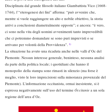
Disciplinata dal grande filosofo italiano Giambattista Vico (1668-
1744), l’“eterogenesi dei fini” afferma: “può avvenire che,
mentre si vuole raggiungere un alto e nobile obiettivo, la storia
arrivi a conclusioni diametralmente opposte”; e ancora: “è vero,
ci sono nella vita degli uomini avvenimenti tanto imprevedibili
che ci potremmo domandare se sono puri imprevisti o se
arrivano per volontà della Provvidenza”.
1)
La situazione ha avuto una ricaduta anche nelle valli d’Oc del
Piemonte. Nessun interesse generale, beninteso, nessuna analisi
da parte della politica locale; i quotidiani che hanno il
monopolio della stampa sono rimasti in silenzio (ma forse è
meglio, visto le loro imprecisioni sulla minoranza provenzale del
Piemonte). L’informazione occitanista, ormai inesistente, si è
espressa negativamente sull’uso del termine
Óccitanie
a un sola
regione dell’area d’Oc.