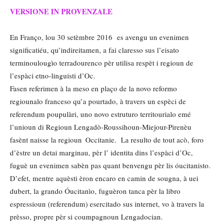
VERSIONE IN PROVENZALE
En Franço, lou 30 setèmbre 2016 es avengu un evenimen
significatiéu, qu’indireitamen, a fai claresso sus l’eisato
terminoulougìo terradourenco pèr utilisa respèt i regioun de
l’espàci etno-linguisti d’Oc.
Fasen referimen à la meso en plaço de la novo reformo
regiounalo franceso qu’a pourtado, à travers un espèci de
referendum poupulàri, uno novo estruturo territourialo emé
l’unioun di Regioun Lengadò-Roussihoun-Miejour-Pirenèu
fasènt naisse la regioun Occitanie. La resulto de tout acò, foro
d’èstre un detai marginau, pèr l’ identita dins l’espàci d’Oc,
fuguè un evenimen sabèn pas quant benvengu pèr lis óucitanisto.
D’efet, mentre aquèsti èron encaro en camin de sougna, à uei
dubert, la grando Óucitanìo, fuguèron tanca pèr la libro
espressioun (referendum) esercitado sus internet, vo à travers la
prèsso, propre pèr si coumpagnoun Lengadocian.