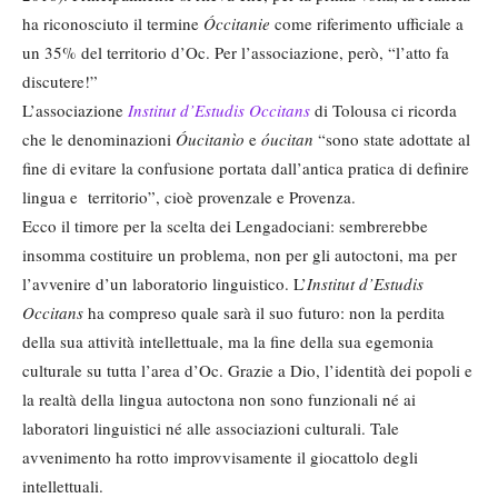
ha riconosciuto il termine
Óccitanie
come riferimento ufficiale a
un 35% del territorio d’Oc. Per l’associazione, però, “l’atto fa
discutere!”
L’associazione
Institut d’Estudis Occitans
di Tolousa ci ricorda
che le denominazioni
Óucitanìo
e
óucitan
“sono state adottate al
fine di evitare la confusione portata dall’antica pratica di definire
lingua e territorio”, cioè provenzale e Provenza.
Ecco il timore per la scelta dei Lengadociani: sembrerebbe
insomma costituire un problema, non per gli autoctoni, ma per
l’avvenire d’un laboratorio linguistico. L’
Institut d’Estudis
Occitans
ha compreso quale sarà il suo futuro: non la perdita
della sua attività intellettuale, ma la fine della sua egemonia
culturale su tutta l’area d’Oc. Grazie a Dio, l’identità dei popoli e
la realtà della lingua autoctona non sono funzionali né ai
laboratori linguistici né alle associazioni culturali. Tale
avvenimento ha rotto improvvisamente il giocattolo degli
intellettuali.