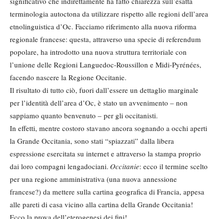
significativo che indirettamente ha fatto chiarezza sull’esatta
terminologia autoctona da utilizzare rispetto alle regioni dell’area
etnolinguistica d’Oc. Facciamo riferimento alla nuova riforma
regionale francese: questa, attraverso una specie di referendum
popolare, ha introdotto una nuova struttura territoriale con
l’unione delle Regioni Languedoc-Roussillon e Midi-Pyrénées,
facendo nascere la Regione Occitanie.
Il risultato di tutto ciò, fuori dall’essere un dettaglio marginale
per l’identità dell’area d’Oc, è stato un avvenimento – non
sappiamo quanto benvenuto – per gli occitanisti.
In effetti, mentre costoro stavano ancora sognando a occhi aperti
la Grande Occitania, sono stati “spiazzati” dalla libera
espressione esercitata su internet e attraverso la stampa proprio
dai loro compagni lengadociani.
Occitanie
: ecco il termine scelto
per una regione amministrativa (una nuova annessione
francese?) da mettere sulla cartina geografica di Francia, appesa
alle pareti di casa vicino alla cartina della Grande Occitania!
Ecco la prova dell’eterogenesi dei fini!