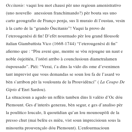
Occitanie:
vaqui lou mot chausi pèr uno regioun amenistrativo
(uno nouvello anessioun franchimando?) pèr bouta sus uno
carto geougrafìo de Franço penja, sus li muraio di l’oustau, vesin
à la carto de la “grando Óucitanio”! Vaqui la provo de
l’eterougenèsi di fin! D’efèt nourmado pèr lou grand filousofe
italian Giambattista Vico (1668-1744) “l’eterougenèsi di fin”
afiermo que : “Pòu aveni que, mentre se vòu rejougne un naut e
noble óujeitiéu, l’istòri arribo à counclusioun diametralamen
óupousado”. Piéi: “Verai, i’a dins la vido dis ome d’evenimen
tant imprevist que vous demandas se soun lou fa de l’asard vo
bèn s’arribon pèr la voulounta de la Prouvidènci” (
La Coupo De
Giptis
d’Enri Sardou).
La situacioun a agudo un reflèis tamben dins li valèio d’Oc dóu
Piemount. Ges d’interès generau, bèn segur, e ges d’analiso pèr
la poulitico loucalo, li quoutidian qu’an lou mounoupòli de la
presso chut (mai belèu es mièu, vist soun imprecisioun sous la
minourita prouvençalo dóu Piemount). L’enfourmacioun