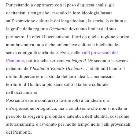
Pur esitando a opprimere con il peso di questa analisi gli
occitanisti, ritengo che, essendo la loro ideologia basata
sull’ispirazione culturale dei lengadociani, la storia, la cultura e
la grafìa della regioun
Occitanie
dovranno limitarsi al suo
perimetro. In effetti l’occitanismo, fuori da quella regione storico-
amministrativa, non è che un’enclave culturale intellettuale,
senza contiguità territoriale. Essa, nelle
valli provenzali del
Piemonte
, potrà anche scrivere
en lengo d’Oc
secondo la severa
dettatura dell’
Institut d’Estudis Occitans
… infatti tutti hanno il
diritto di percorrere la strada dei loro ideali… ma nessun
territorio d’Oc dovrà più stare sotto il tallone culturale
dell’occitanismo.
Possiamo essere contrari (o favorevoli) a un ideale o a
un’espressione ortografica, ma a condizione che non si metta in
pericolo la sorgente profonda e autentica dell’identità, così come
arbitrariamente è avvenuto per molto tempo nelle valli provenzali
del Piemonte.