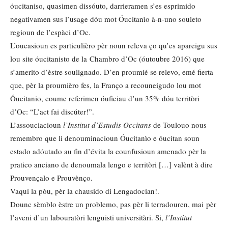
óucitaniso, quasimen dissóuto, darrieramen s’es esprimido
negativamen sus l’usage dóu mot Óucitanìo à-n-uno souleto
regioun de l’espàci d’Oc.
L’oucasioun es particulièro pèr noun releva ço qu’es apareigu sus
lou site óucitanisto de la Chambro d’Oc (óutoubre 2016) que
s’amerito d’èstre soulignado. D’en proumié se relevo, emé fierta
que, pèr la proumièro fes, la Franço a recouneigudo lou mot
Óucitanio, coume referimen óuficiau d’un 35% dóu territòri
d’Oc: “L’act fai discúter!”.
L’assouciacioun
l’Institut d’Estudis
Occitans
de Toulouo nous
remembro que li denouminacioun Óucitanìo e óucitan soun
estado adóutado au fin d’évita la counfusioun amenado pèr la
pratico anciano de denoumala lengo e territòri […] valènt à dire
Prouvençalo e Prouvènço.
Vaqui la pòu, pèr la chausido di Lengadocian!.
Dounc sèmblo èstre un problemo, pas pèr li terradouren, mai pèr
l’aveni d’un labouratòri lenguisti universitàri. Si,
l’Institut