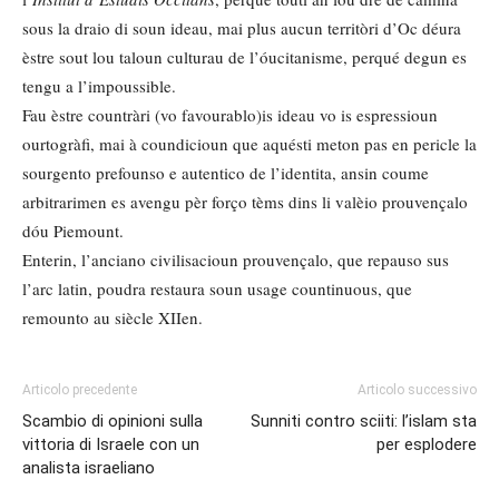
sous la draio di soun ideau, mai plus aucun territòri d’Oc déura
èstre sout lou taloun culturau de l’óucitanisme, perqué degun es
tengu a l’impoussible.
Fau èstre countràri (vo favourablo)is ideau vo is espressioun
ourtogràfi, mai à coundicioun que aquésti meton pas en pericle la
sourgento prefounso e autentico de l’identita, ansin coume
arbitrarimen es avengu pèr forço tèms dins li valèio prouvençalo
dóu Piemount.
Enterin, l’anciano civilisacioun prouvençalo, que repauso sus
l’arc latin, poudra restaura soun usage countinuous, que
remounto au siècle XIIen.
Articolo precedente
Articolo successivo
Scambio di opinioni sulla
Sunniti contro sciiti: l’islam sta
vittoria di Israele con un
per esplodere
analista israeliano