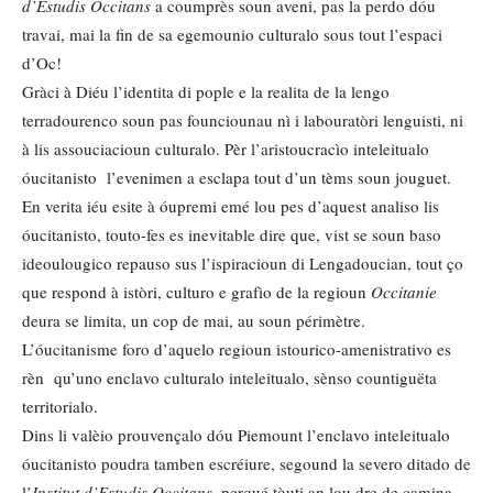
d’Estudis
Occitans
a coumprès soun aveni, pas la perdo dóu
travai, mai la fin de sa egemounio culturalo sous tout l’espaci
d’Oc!
Gràci à Diéu l’identita di pople e la realita de la lengo
terradourenco soun pas founciounau nì i labouratòri lenguisti, ni
à lis assouciacioun culturalo. Pèr l’aristoucracìo inteleitualo
óucitanisto l’evenimen a esclapa tout d’un tèms soun jouguet.
En verita iéu esite à óupremi emé lou pes d’aquest analiso lis
óucitanisto, touto-fes es inevitable dire que, vist se soun baso
ideoulougico repauso sus l’ispiracioun di Lengadoucian, tout ço
que respond à istòri, culturo e grafìo de la regioun
Occitanie
deura se limita, un cop de mai, au soun périmètre.
L’óucitanisme foro d’aquelo regioun istourico-amenistrativo es
rèn qu’uno enclavo culturalo inteleitualo, sènso countiguëta
territorialo.
Dins li valèio prouvençalo dóu Piemount l’enclavo inteleitualo
óucitanisto poudra tamben escréiure, segound la severo ditado de
l’
Institut d’Estudis
Occitans
, perqué tòuti an lou dre de camina