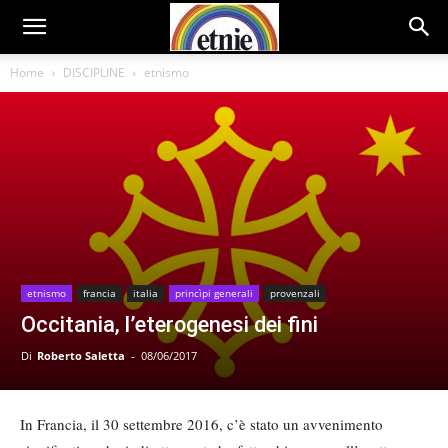
Home
DISCIPLINE
etnismo
etnismo
francia
italia
princìpi generali
provenzali
Occitania, l’eterogenesi dei fini
Di
Roberto Saletta
-
08/06/2017
In Francia, il 30 settembre 2016, c’è stato un avvenimento