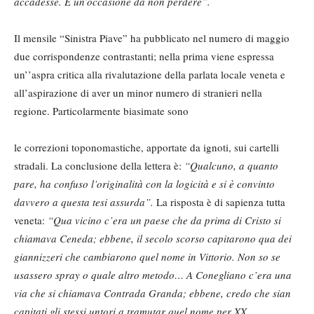
accadesse. È un’occasione da non perdere”.
Il mensile “Sinistra Piave” ha pubblicato nel numero di maggio
due corrispondenze contrastanti; nella prima viene espressa
un’’aspra critica alla rivalutazione della parlata locale veneta e
all’aspirazione di aver un minor numero di stranieri nella
regione. Particolarmente biasimate sono
le correzioni toponomastiche, apportate da ignoti, sui cartelli
stradali. La conclusione della lettera è:
“Qualcuno, a quanto
pare, ha confuso l’originalità con la logicità e si è convinto
davvero a questa tesi assurda”.
La risposta è di sapienza tutta
veneta:
“Qua vicino c’era un paese che da prima di Cristo si
chiamava Ceneda; ebbene, il secolo scorso capitarono qua dei
giannizzeri che cambiarono quel nome in Vittorio. Non so se
usassero spray o quale altro metodo… A Conegliano c’era una
via che si chiamava Contrada Granda; ebbene, credo che sian
capitati gli stessi untori a tramutar quel nome per XX