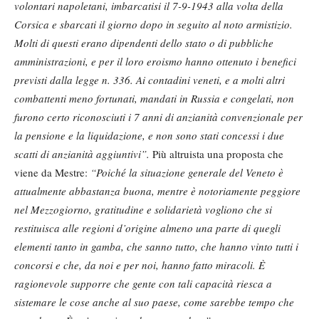
volontari napoletani, imbarcatisi il 7-9-1943 alla volta della
Corsica e sbarcati il giorno dopo in seguito al noto armistizio.
Molti di questi erano dipendenti dello stato o di pubbliche
amministrazioni, e per il loro eroismo hanno ottenuto i benefici
previsti dalla legge n. 336. Ai contadini veneti, e a molti altri
combattenti meno fortunati, mandati in Russia e congelati, non
furono certo riconosciuti i 7 anni di anzianità convenzionale per
la pensione e la liquidazione, e non sono stati concessi i due
scatti di anzianità aggiuntivi”.
Più altruista una proposta che
viene da Mestre:
“Poiché la situazione generale del Veneto è
attualmente abbastanza buona, mentre è notoriamente peggiore
nel Mezzogiorno, gratitudine e solidarietà vogliono che si
restituisca alle regioni d’origine almeno una parte di quegli
elementi tanto in gamba, che sanno tutto, che hanno vinto tutti i
concorsi e che, da noi e per noi, hanno fatto miracoli. È
ragionevole supporre che gente con tali capacità riesca a
sistemare le cose anche al suo paese, come sarebbe tempo che