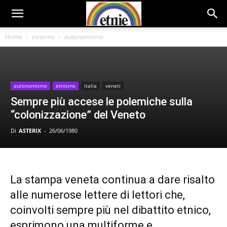
Home
etnismo
autonomismo
autonomismo
etnismo
italia
veneti
Sempre più accese le polemiche sulla
“colonizzazione” del Veneto
Di
ASTERIX
-
26/06/1980
La stampa veneta continua a dare risalto
alle numerose lettere di lettori che,
coinvolti sempre più nel dibattito etnico,
esprimono una multiforme e