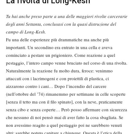
La rivolta di Long-Kesh
Tu hai anche preso parte a una delle maggiori rivolte carcerarie
degli anni Settanta, conclusasi con la quasi distruzione del
campo di Long-Kesh.
Fu una delle esperienze più drammatiche ma anche più
importanti. Un secondino era entrato in una cella e aveva
cominciato a pestare un prigioniero. Come reazione a quel
pestaggio, l’intero campo venne bruciato nel corso di una rivolta.
Naturalmente la reazione fu molto dura, feroce: venimmo
attaccati con i lacrimogeni e con proiettili di plastica, ci
aizzarono contro i cani… Dopo l’incendio del carcere
(nell’ottobre del ’74) rimanemmo per settimane in celle scoperte
[senza il tetto ma con il filo spinato], con la neve, praticamente
senza cibo e senza coperte… Però posso affermare con sicurezza
che nessuno di noi pensò mai di aver fatto la cosa sbagliata. Se
non avessimo reagito a quel pestaggio poi ne sarebbero venuti
altri; sarebbe potuto capitare a chiunque. Questa è l’etica della