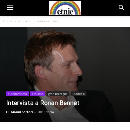
Home
etnismo
autonomismo
autonomismo
etnismo
gran bretagna
irlandesi
Intervista a Ronan Bennet
Di
Gianni Sartori
-
20/11/1994