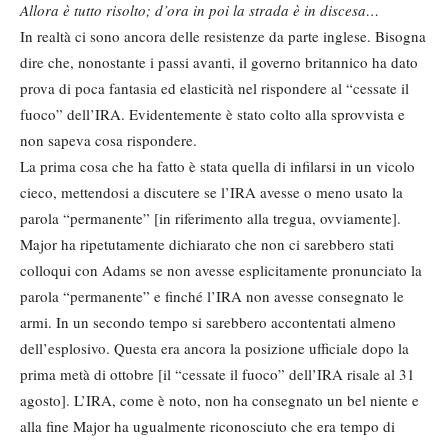
Allora è tutto risolto; d’ora in poi la strada è in discesa…
In realtà ci sono ancora delle resistenze da parte inglese. Bisogna
dire che, nonostante i passi avanti, il governo britannico ha dato
prova di poca fantasia ed elasticità nel rispondere al “cessate il
fuoco” dell’IRA. Evidentemente è stato colto alla sprovvista e
non sapeva cosa rispondere.
La prima cosa che ha fatto è stata quella di infilarsi in un vicolo
cieco, mettendosi a discutere se l’IRA avesse o meno usato la
parola “permanente” [in riferimento alla tregua, ovviamente].
Major ha ripetutamente dichiarato che non ci sarebbero stati
colloqui con Adams se non avesse esplicitamente pronunciato la
parola “permanente” e finché l’IRA non avesse consegnato le
armi. In un secondo tempo si sarebbero accontentati almeno
dell’esplosivo. Questa era ancora la posizione ufficiale dopo la
prima metà di ottobre [il “cessate il fuoco” dell’IRA risale al 31
agosto]. L’IRA, come è noto, non ha consegnato un bel niente e
alla fine Major ha ugualmente riconosciuto che era tempo di