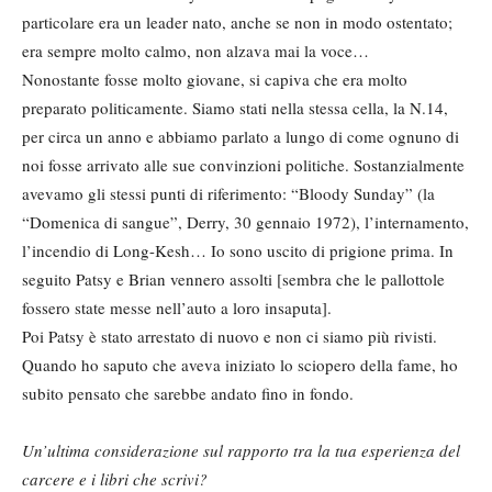
particolare era un leader nato, anche se non in modo ostentato;
era sempre molto calmo, non alzava mai la voce…
Nonostante fosse molto giovane, si capiva che era molto
preparato politicamente. Siamo stati nella stessa cella, la N.14,
per circa un anno e abbiamo parlato a lungo di come ognuno di
noi fosse arrivato alle sue convinzioni politiche. Sostanzialmente
avevamo gli stessi punti di riferimento: “Bloody Sunday” (la
“Domenica di sangue”, Derry, 30 gennaio 1972), l’internamento,
l’incendio di Long-Kesh… Io sono uscito di prigione prima. In
seguito Patsy e Brian vennero assolti [sembra che le pallottole
fossero state messe nell’auto a loro insaputa].
Poi Patsy è stato arrestato di nuovo e non ci siamo più rivisti.
Quando ho saputo che aveva iniziato lo sciopero della fame, ho
subito pensato che sarebbe andato fino in fondo.
Un’ultima considerazione sul rapporto tra la tua esperienza del
carcere e i libri che scrivi?