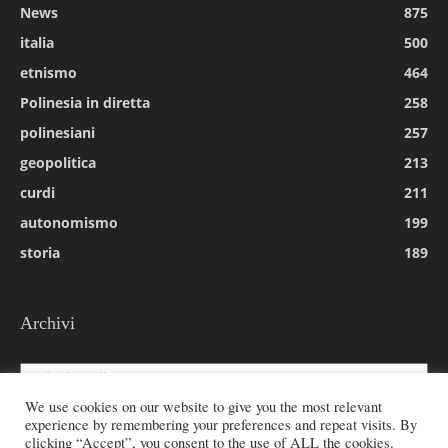
News
875
italia
500
etnismo
464
Polinesia in diretta
258
polinesiani
257
geopolitica
213
curdi
211
autonomismo
199
storia
189
Archivi
Archivi
We use cookies on our website to give you the most relevant
experience by remembering your preferences and repeat visits. By
clicking “Accept”, you consent to the use of ALL the cookies.