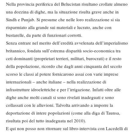
Nella provincia periferica del Belucistan risultano crollate almeno
una dozzina di dighe, ma la situazione risulta grave anche in
Sindh e Punjab. Si presume che nelle loro realizzazione si sia
risparmiato alla grande sui materiali e lucrato, anche con
bustarelle, da parte di funzionari corrotti.
Senza entrare nel merito dell’eredità avvelenata dell’imperialismo
britannico, fondata sull’estrema disparità socio-economica tra
ceti dominanti (proprietari terrieri, militari, burocrati) e il resto
della popolazione, ricordo che dagli anni cinquanta del secolo
scorso le classi al potere fornicarono assai con varie imprese
internazionali – anche italiane – nella realizzazione di
infrastrutture idroelettriche e per l’irrigazione. Infatti oltre alle
dighe anche molti canali si sono rivelati inadeguati e sono
collassati con le alluvioni. Talvolta arrivando a imporre la
deportazione di intere popolazioni (come alla diga di Taunsa,
risultata poi del tutto inadeguata nel 2010).
E qui non posso non ritornare sul libro-intervista con Lacedelli di