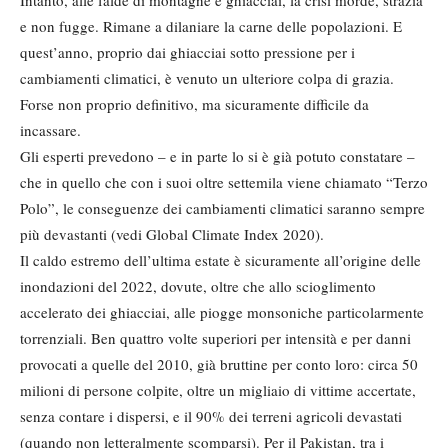
Intanto, alle falde di montagne e ghiacciai, la crisi morde, strazia
e non fugge. Rimane a dilaniare la carne delle popolazioni. E
quest’anno, proprio dai ghiacciai sotto pressione per i
cambiamenti climatici, è venuto un ulteriore colpa di grazia.
Forse non proprio definitivo, ma sicuramente difficile da
incassare.
Gli esperti prevedono – e in parte lo si è già potuto constatare –
che in quello che con i suoi oltre settemila viene chiamato “Terzo
Polo”, le conseguenze dei cambiamenti climatici saranno sempre
più devastanti (vedi Global Climate Index 2020).
Il caldo estremo dell’ultima estate è sicuramente all’origine delle
inondazioni del 2022, dovute, oltre che allo scioglimento
accelerato dei ghiacciai, alle piogge monsoniche particolarmente
torrenziali. Ben quattro volte superiori per intensità e per danni
provocati a quelle del 2010, già bruttine per conto loro: circa 50
milioni di persone colpite, oltre un migliaio di vittime accertate,
senza contare i dispersi, e il 90% dei terreni agricoli devastati
(quando non letteralmente scomparsi). Per il Pakistan, tra i