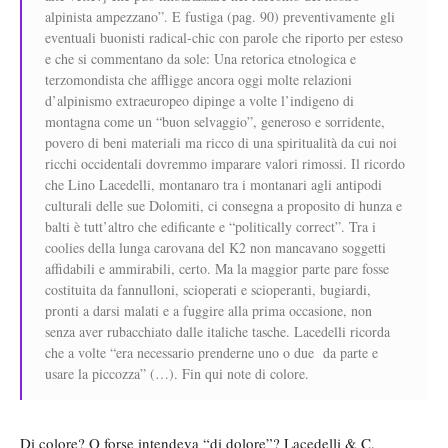
alpinista ampezzano”. E fustiga (pag. 90) preventivamente gli
eventuali buonisti radical-chic con parole che riporto per esteso
e che si commentano da sole: Una retorica etnologica e
terzomondista che affligge ancora oggi molte relazioni
d’alpinismo extraeuropeo dipinge a volte l’indigeno di
montagna come un “buon selvaggio”, generoso e sorridente,
povero di beni materiali ma ricco di una spiritualità da cui noi
ricchi occidentali dovremmo imparare valori rimossi. Il ricordo
che Lino Lacedelli, montanaro tra i montanari agli antipodi
culturali delle sue Dolomiti, ci consegna a proposito di hunza e
balti è tutt’altro che edificante e “politically correct”. Tra i
coolies della lunga carovana del K2 non mancavano soggetti
affidabili e ammirabili, certo. Ma la maggior parte pare fosse
costituita da fannulloni, scioperati e scioperanti, bugiardi,
pronti a darsi malati e a fuggire alla prima occasione, non
senza aver rubacchiato dalle italiche tasche. Lacedelli ricorda
che a volte “era necessario prenderne uno o due da parte e
usare la piccozza” (…). Fin qui note di colore.
Di colore? O forse intendeva “di dolore”? Lacedelli & C,