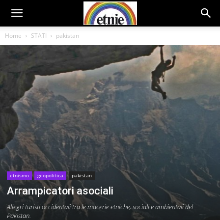
Home
STATI
pakistan
etnismo
geopolitica
pakistan
Arrampicatori asociali
Allegri turisti occidentali tra le macerie etniche, sociali e ambientali del
Pakistan.