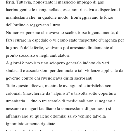
feriti. Tuttavia, nonostante il massiccio impiego di gas
lacrimogeni e le manganellate, essa non riusciva a disperdere i
manifestanti che, in qualche modo, fronteggiavano le forze
dell’ordine e reggevano l’urto.
Numerose persone che avevano scelto, forse ingenuamente, di
farsi curare in ospedale o vi erano state trasportate d’urgenza per
la gravità delle ferite, venivano poi arrestate direttamente al
pronto soccorso e negli ambulatori.
A giorni è previsto uno sciopero generale indetto da vari
sindacati e associazioni per denunciare tali violenze applicate dal
governo contro chi rivendicava diritti sacrosanti.
Tutto questo, dicevo, mentre le avanguardie turistiche neo-
coloniali (mascherate da “alpinisti” e talvolta sotto copertura
umanitaria… due o tre scatole di medicinali non si negano a
nessuno e magari facilitano la concessione di permessi) si
affannavano su qualche ottomila; salvo venirne talvolta
ignominiosamente rigettate.