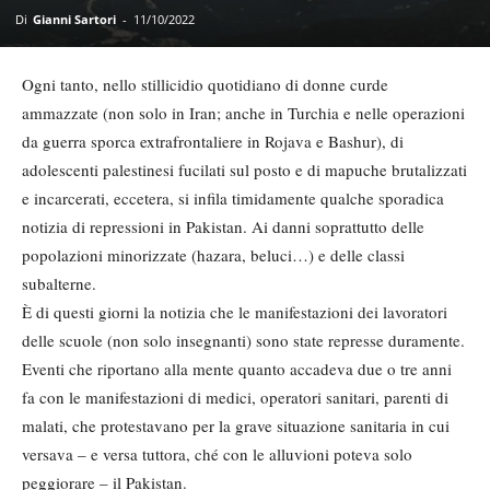
Di
Gianni Sartori
-
11/10/2022
Ogni tanto, nello stillicidio quotidiano di donne curde
ammazzate (non solo in Iran; anche in Turchia e nelle operazioni
da guerra sporca extrafrontaliere in Rojava e Bashur), di
adolescenti palestinesi fucilati sul posto e di mapuche brutalizzati
e incarcerati, eccetera, si infila timidamente qualche sporadica
notizia di repressioni in Pakistan. Ai danni soprattutto delle
popolazioni minorizzate (hazara, beluci…) e delle classi
subalterne.
È di questi giorni la notizia che le manifestazioni dei lavoratori
delle scuole (non solo insegnanti) sono state represse duramente.
Eventi che riportano alla mente quanto accadeva due o tre anni
fa con le manifestazioni di medici, operatori sanitari, parenti di
malati, che protestavano per la grave situazione sanitaria in cui
versava – e versa tuttora, ché con le alluvioni poteva solo
peggiorare – il Pakistan.