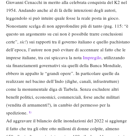
Giovanni Cenacchi in merito alla celebrata conquista del K2 nel
1954. Andando anche al di là delle intenzioni degli autori,
leggendolo si può intuire quale fosse la reale posta in gioco.
Nonostante scelga di non approfondire più di tanto (pag. 115: “è
questo un argomento su cui non è possibile trarre conclusioni
certe”,
sic!
) sui rapporti tra il governo italiano e quello pachistano
dell’epoca, l’autore non può evitare di accennare al fatto che le
imprese italiane, tra cui spiccava la nota
Impregilo
, utilizzando
sia finanziamenti governativi sia quelli della Banca Mondiale,
ebbero in appalto le “grandi opere”. In particolare quelle da
realizzare nel bacino dell’Indo (dighe, canali, infrastrutture)
come la monumentale diga di Tarbela. Senza escludere altri
benefit politici, economici, commerciali, forse anche militari
(vendita di armamenti?), in cambio del permesso per la
spedizione.
1)
Ad aggravare il bilancio delle inondazioni del 2022 si aggiunge
il fatto che tra gli oltre otto milioni di donne colpite, almeno