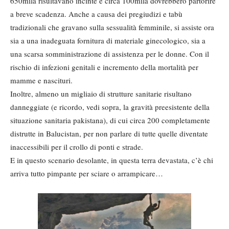
650mila risultavano incinte e circa 100mila dovrebbero partorire
a breve scadenza. Anche a causa dei pregiudizi e tabù
tradizionali che gravano sulla sessualità femminile, si assiste ora
sia a una inadeguata fornitura di materiale ginecologico, sia a
una scarsa somministrazione di assistenza per le donne. Con il
rischio di infezioni genitali e incremento della mortalità per
mamme e nascituri.
Inoltre, almeno un migliaio di strutture sanitarie risultano
danneggiate (e ricordo, vedi sopra, la gravità preesistente della
situazione sanitaria pakistana), di cui circa 200 completamente
distrutte in Balucistan, per non parlare di tutte quelle diventate
inaccessibili per il crollo di ponti e strade.
E in questo scenario desolante, in questa terra devastata, c’è chi
arriva tutto pimpante per sciare o arrampicare…