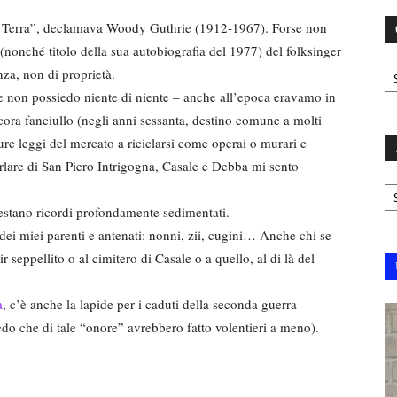
mia Terra”, declamava Woody Guthrie (1912-1967). Forse non
(nonché titolo della sua autobiografia del 1977) del folksinger
C
za, non di proprietà.
le non possiedo niente di niente – anche all’epoca eravamo in
ncora fanciullo (negli anni sessanta, destino comune a molti
dure leggi del mercato a riciclarsi come operai o murari e
parlare di San Piero Intrigogna, Casale e Debba mi sento
Ar
destano ricordi profondamente sedimentati.
e dei miei parenti e antenati: nonni, zii, cugini… Anche chi se
r seppellito o al cimitero di Casale o a quello, al di là del
a
, c’è anche la lapide per i caduti della seconda guerra
edo che di tale “onore” avrebbero fatto volentieri a meno).