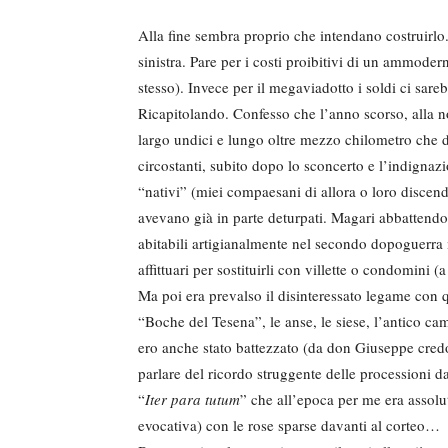
Alla fine sembra proprio che intendano costruirl
sinistra. Pare per i costi proibitivi di un ammode
stesso). Invece per il megaviadotto i soldi ci sar
Ricapitolando. Confesso che l’anno scorso, alla no
largo undici e lungo oltre mezzo chilometro che 
circostanti, subito dopo lo sconcerto e l’indignaz
“nativi” (miei compaesani di allora o loro discenden
avevano già in parte deturpati. Magari abbattendo 
abitabili artigianalmente nel secondo dopoguerra 
affittuari per sostituirli con villette o condomini 
Ma poi era prevalso il disinteressato legame con q
“Boche del Tesena”, le anse, le siese, l’antico c
ero anche stato battezzato (da don Giuseppe cred
parlare del ricordo struggente delle processioni d
“
Iter para tutum
” che all’epoca per me era asso
evocativa) con le rose sparse davanti al corteo…