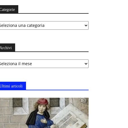
Categorie
ategorie
Archivi
chivi
Ultimi articoli