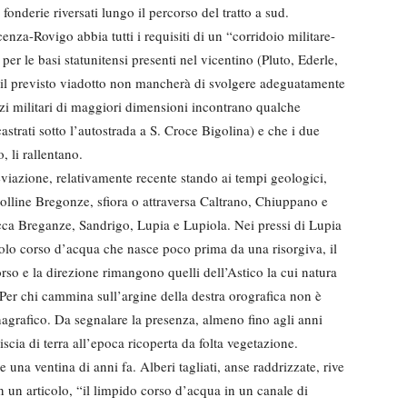
da fonderie riversati lungo il percorso del tratto a sud.
enza-Rovigo abbia tutti i requisiti di un “corridoio militare-
er le basi statunitensi presenti nel vicentino (Pluto, Ederle,
il previsto viadotto non mancherà di svolgere adeguatamente
zzi militari di maggiori dimensioni incontrano qualche
castrati sotto l’autostrada a S. Croce Bigolina) e che i due
, li rallentano.
iazione, relativamente recente stando ai tempi geologici,
e colline Bregonze, sfiora o attraversa Caltrano, Chiuppano e
cca Breganze, Sandrigo, Lupia e Lupiola. Nei pressi di Lupia
ccolo corso d’acqua che nasce poco prima da una risorgiva, il
o e la direzione rimangono quelli dell’Astico la cui natura
. Per chi cammina sull’argine della destra orografica non è
nagrafico. Da segnalare la presenza, almeno fino agli anni
iscia di terra all’epoca ricoperta da folta vegetazione.
 una ventina di anni fa. Alberi tagliati, anse raddrizzate, rive
n un articolo, “il limpido corso d’acqua in un canale di