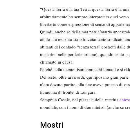
“Questa Terra è la tua Terra, questa Terra è la 
arbitrariamente ho sempre interpretato quel verso 
libertario come espressione di senso di appartenen
Quindi, anche se della mia patria/matria ancestra
affitto – e ne sono stato forzatamente sradicato a
abitanti del contado “senza terra” costretti dalle 
trasferirsi nelle periferie urbane), quando sento 
chiamato in causa.
Perché nella mente risuonano echi lontani e si ri
Del resto, oltre ai ricordi, qui riposano gran part
n’era dovuto partire, alla fine aveva preteso di veni
fiume ma di fronte, di Longara.
Sempre a Casale, nel piazzale della vecchia
chies
mondiale, con i nomi di due miei zii (anche se cr
Mostri