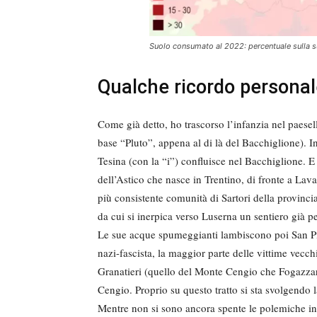
Suolo consumato al 2022: percentuale sulla su
Qualche ricordo personal
Come già detto, ho trascorso l’infanzia nel paesello
base “Pluto”, appena al di là del Bacchiglione). I
Tesina (con la “i”) confluisce nel Bacchiglione. E
dell’Astico che nasce in Trentino, di fronte a Lav
più consistente comunità di Sartori della provinci
da cui si inerpica verso Luserna un sentiero già p
Le sue acque spumeggianti lambiscono poi San Pie
nazi-fascista, la maggior parte delle vittime vecch
Granatieri (quello del Monte Cengio che Fogazza
Cengio. Proprio su questo tratto si sta svolgend
Mentre non si sono ancora spente le polemiche in m