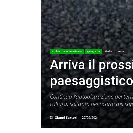
ambiente e territorio
geografia
italia
veneti
Arriva il pro
paesaggistico
Continua l’autodistruzione del ter
cultura, soltanto nei ricordi dei so
Di
Gianni Sartori
-
27/02/2024