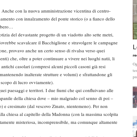
o. Anche con la nuova amministrazione vicentina di centro-
rnamento con innalzamento del ponte storico (o a fianco dello
ebbero…
tizia del devastante progetto di un viadotto alto sette metri,
dovrebbe scavalcare il Bacchiglione e stravolgere le campagne
L
ione, provavo anche un certo senso di rivalsa verso quei
re
ti) che, oltre a poter continuare a vivere nei luoghi natii, li
Og
antichi casolari (compresi alcuni piccoli casoni già resi
te
mantenendo inalterate strutture e volumi) e sfrattandone gli
pr
(a scopo di lucro ovviamente).
uei paesaggi e territori. I due fiumi che qui confluivano alle
ampanile della chiesa dove – mio malgrado col senno di poi –
o) e cresimato (dal vescovo Zinato, nientemeno). Per non
alla chiesa al capitello della Madonna (con la massima scolpita
lutamente misteriosa, incomprensibile, ma comunque altamente