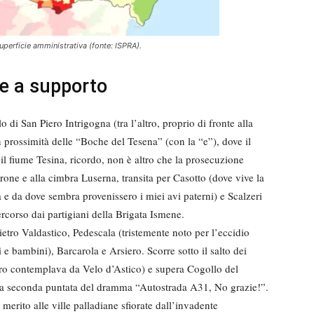
perficie amministrativa (fonte: ISPRA).
e a supporto
 di San Piero Intrigogna (tra l’altro, proprio di fronte alla
n prossimità delle “Boche del Tesena” (con la “e”), dove il
 il fiume Tesina, ricordo, non è altro che la prosecuzione
arone e alla cimbra Luserna, transita per Casotto (dove vive la
a e da dove sembra provenissero i miei avi paterni) e Scalzeri
ercorso dai partigiani della Brigata Ismene.
tro Valdastico, Pedescala (tristemente noto per l’eccidio
i e bambini), Barcarola e Arsiero. Scorre sotto il salto dei
ro contemplava da Velo d’Astico) e supera Cogollo del
o la seconda puntata del dramma “Autostrada A31, No grazie!”.
erito alle ville palladiane sfiorate dall’invadente