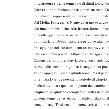
infrastruttura e per le tonnellate di rifiuti tossici 
Oltre al dubbio fondato che la contestata tratta Vic
industriale”, rappresentando un raccordo ottimale p
Dal Molin, Fontega…). Niente di strano se anche 
tale funzione, visto che sulla Riviera Berica i me
difficoltà (già in diverse occasioni sono rimasti in
ponti storici di Debba, stretti e a percorso alternato
Proseguendo nel suo corso, con un’improvvisa dev
l’Astico si infila poi tra l’Altipiano di Asiago e l
Calvene per poi riprendere la corsa verso sud. To
riceve dalla sinistra orografica le acque di un pi
Tesina appunto. Cambia quindi nome, ma il percors
torrentizia lo rende potente in periodo di disgelo
facile individuare quale sia il punto del cambio a
cinquanta, di qualche esemplare di lontra nella str
La zona venne devastata per iniziativa istituzionale
cementificate. Trasformando, come scrissi allora i