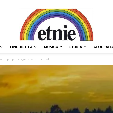
LINGUISTICA
MUSICA
STORIA
GEOGRAFI
Etnie
o scempio paesaggistico e ambientale