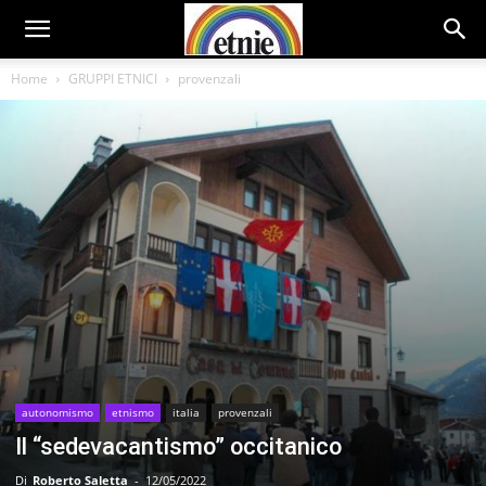
Home
GRUPPI ETNICI
provenzali
autonomismo
etnismo
italia
provenzali
Il “sedevacantismo” occitanico
Di
Roberto Saletta
-
12/05/2022