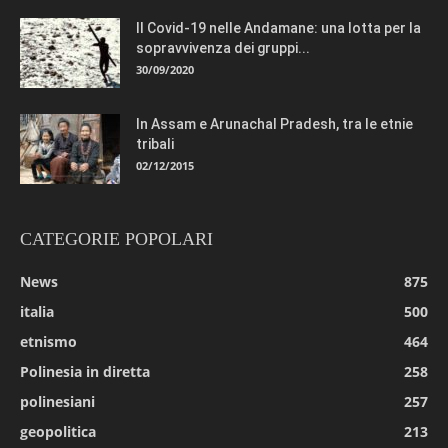
Il Covid-19 nelle Andamane: una lotta per la
sopravvivenza dei gruppi...
30/09/2020
In Assam e Arunachal Pradesh, tra le etnie
tribali
02/12/2015
CATEGORIE POPOLARI
News
875
italia
500
etnismo
464
Polinesia in diretta
258
polinesiani
257
geopolitica
213