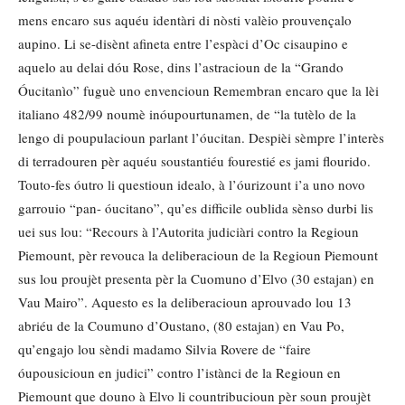
mens encaro sus aquéu identàri di nòsti valèio prouvençalo
aupino. Li se-disènt afineta entre l’espàci d’Oc cisaupino e
aquelo au delai dóu Rose, dins l’astracioun de la “Grando
Óucitanìo” fuguè uno envencioun Remembran encaro que la lèi
italiano 482/99 noumè inóupourtunamen, de “la tutèlo de la
lengo di poupulacioun parlant l’óucitan. Despièi sèmpre l’interès
di terradouren pèr aquéu soustantiéu fourestié es jami flourido.
Touto-fes óutro li questioun idealo, à l’óurizount i’a uno novo
garrouio “pan- óucitano”, qu’es difficile oublida sènso durbi lis
uei sus lou: “Recours à l’Autorita judiciàri contro la Regioun
Piemount, pèr revouca la deliberacioun de la Regioun Piemount
sus lou proujèt presenta pèr la Cuomuno d’Elvo (30 estajan) en
Vau Mairo”. Aquesto es la deliberacioun aprouvado lou 13
abriéu de la Coumuno d’Oustano, (80 estajan) en Vau Po,
qu’engajo lou sèndi madamo Silvia Rovere de “faire
óupousicioun en judici” contro l’istànci de la Regioun en
Piemount que douno à Elvo li countribucioun pèr soun proujèt