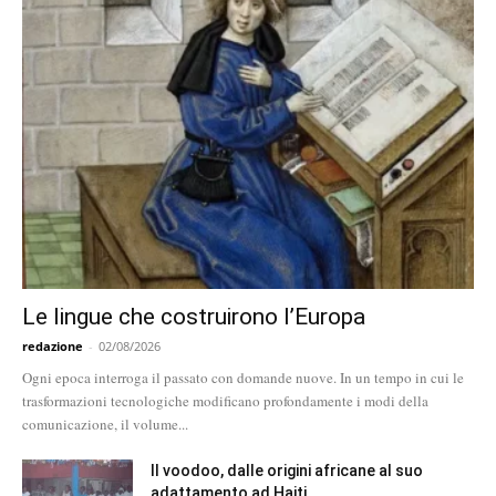
Le lingue che costruirono l’Europa
redazione
-
02/08/2026
Ogni epoca interroga il passato con domande nuove. In un tempo in cui le
trasformazioni tecnologiche modificano profondamente i modi della
comunicazione, il volume...
Il voodoo, dalle origini africane al suo
adattamento ad Haiti