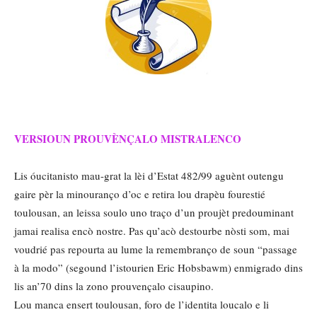
VERSIOUN PROUVÈNÇALO MISTRALENCO
Lis óucitanisto mau-grat la lèi d’Estat 482/99 aguènt outengu
gaire pèr la minouranço d’oc e retira lou drapèu fourestié
toulousan, an leissa soulo uno traço d’un proujèt predouminant
jamai realisa encò nostre. Pas qu’acò destourbe nòsti som, mai
voudrié pas repourta au lume la remembranço de soun “passage
à la modo” (segound l’istourien Eric Hobsbawm) enmigrado dins
lis an’70 dins la zono prouvençalo cisaupino.
Lou manca ensert toulousan, foro de l’identita loucalo e li