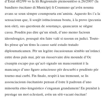
d’Estat 482/99 vo la lèi Regiounalo piemountèso n.26/2007 (la
bandiero óucitano di Municìpi) li Coumuno qu’avèn nouma
avans se soun sèmpre coumpourta em’amista. Aquesto fes i’a la
sensacioun que, li soujèt istituciounau bouta, à la provo (pecunia
non olet), sus questioun de soustanço, quaucaren se siègue
cassa. Poudèn pas dire qu’un sèndi, d’uno memo facioun
ideoulougico, pousquè rèn faire valé si rasoun en judici. Touto-
fes pènse qu’un tèms la causo sarié estado tratado
diploumaticamen. Pèr un legèire óucasiounau sèmblo un’istànci
entre dous païs mai, pèr un óusservaire dóu mounde d’Oc
cisaupin escapo pas qu’acò signalo un maucountent è la
mancanço d’uno figuro astuciouso pèr descurbi e prudènto pèr
tourno-mai curbi. Fin finalo, respèt à tau tremount, se lis
assouciacioun óucitanisto pensan d’èstre li padroun d’uno
minourita etno-lenguistico s’enganan grandamem! En prenènt à
prestage un mot eclesiasti, avèn un sèti-vacant óucitan!