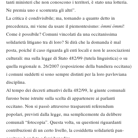
tanti ministeri che non conoscono i territori, è stato una lotteria.
Ne premia uno e scontenta gli altri”.
La critica è condivisibile; ma, tornando a quanto detto in
precedenza, mi viene da usare il piemontesismo:
òmmi òmmi
!
Come è possibile? Comuni vincolati da una occitanissima
solidarietà litigano tra di loro? Si dirà che la domanda è mal
posta, poiché il caso riguarda gli enti locali e non le associazioni
culturali: ma sulla legge di Stato 482/99 (tutela linguistica) o su
quella regionale n. 26/2007 (esposizione della bandiera occitana)
i comuni suddetti si sono sempre distinti per la loro pavloviana
disciplina.
Al tempo dei decreti attuativi della 482/99, le giunte comunali
furono bene istruite sulla scelta di appartenere ai parlanti
occitano. Non si passò attraverso trasparenti referendum
popolari, previsti dalla legge, ma semplicemente da delibere
comunali “fotocopia”. Questa volta, su questioni riguardanti
contribuzioni di un certo livello, la cosiddetta solidarietà pan-