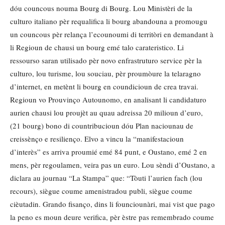
dóu councous nouma Bourg di Bourg. Lou Ministèri de la
culturo italiano pèr requalifica li bourg abandouna a promougu
un councous pèr relança l’ecounoumi di territòri en demandant à
li Regioun de chausi un bourg emé talo carateristico. Li
ressourso saran utilisado pèr novo enfrastruturo service pèr la
culturo, lou turisme, lou souciau, pèr proumòure la telaragno
d’internet, en metènt li bourg en coundicioun de crea travai.
Regioun vo Prouvinço Autounomo, en analisant li candidaturo
aurien chausi lou proujèt au quau adreissa 20 milioun d’euro,
(21 bourg) bono di countribucioun dóu Plan naciounau de
creissènço e resilienço. Elvo a vincu la “manifestacioun
d’interès” es arriva proumié emé 84 punt, e Oustano, emé 2 en
mens, pèr regoulamen, veira pas un euro. Lou sèndi d’Oustano, a
diclara au journau “La Stampa” que: “Tòuti l’aurien fach (lou
recours), siègue coume amenistradou publi, siègue coume
cièutadin. Grando fisanço, dins li founciounàri, mai vist que pago
la peno es moun deure verifica, pèr èstre pas remembrado coume