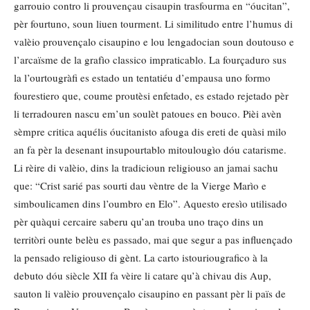
garrouio contro li prouvençau cisaupin trasfourma en “óucitan”,
pèr fourtuno, soun liuen tourment. Li similitudo entre l’humus di
valèio prouvençalo cisaupino e lou lengadocian soun doutouso e
l’arcaïsme de la grafìo classico impraticablo. La fourçaduro sus
la l’ourtougràfi es estado un tentatiéu d’empausa uno formo
fourestiero que, coume proutèsi enfetado, es estado rejetado pèr
li terradouren nascu em’un soulèt patoues en bouco. Pièi avèn
sèmpre critica aquélis óucitanisto afouga dis ereti de quàsi milo
an fa pèr la desenant insupourtablo mitoulougìo dóu catarisme.
Li rèire di valèio, dins la tradicioun religiouso an jamai sachu
que: “Crist sarié pas sourti dau vèntre de la Vierge Marìo e
simboulicamen dins l’oumbro en Elo”. Aquesto eresìo utilisado
pèr quàqui cercaire saberu qu’an trouba uno traço dins un
territòri ounte belèu es passado, mai que segur a pas influençado
la pensado religiouso di gènt. La carto istouriougrafico à la
debuto dóu siècle XII fa vèire li catare qu’à chivau dis Aup,
sauton li valèio prouvençalo cisaupino en passant pèr li païs de