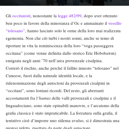
Gli
occitanisti
, nonostante la
legge 482/99
, dopo aver ottenuto
ben poco in favore della minoranza d’Oc e ammainato il
vessillo
“tolosano”
, hanno lasciato solo le orme della loro mai realizzata
egemonia. Non che ciò turbi i nostri sonni, anche se temo di
riportare in vita la reminiscenza della loro “voga passeggera
occitana” (come venne definita dallo storico Eric Hobsbawm)
emigrata negli anni ’70 nell’area provenzale cisalpina.
Correrò il rischio, anche perché il fallito innesto “tolosano” nel
Cuneese, fuori dalla naturale identità locale, e la
ridenominazione degli autoctoni da provenzali cisalpini in
“occitani”, sono lontani ricordi. Del resto, gli aberranti
accostamenti fra l’
humus
delle valli provenzali e cisalpine e il
linguadociano, sono state opinabili manovre, e l’arcaismo della
grafia classica è stato impraticabile. La forzatura sulla grafia, il
tentativo cioè d’imporre uno stilema avulso, si è dimostrata una
protesi infetta, rigettata da parte degli autoctoni.