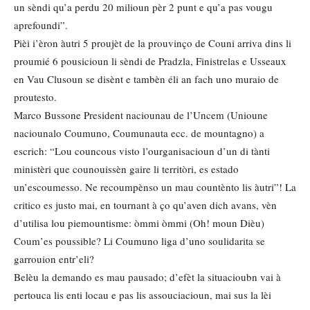
un sèndi qu’a perdu 20 milioun pèr 2 punt e qu’a pas vougu
aprefoundi”.
Pièi i’èron àutri 5 proujèt de la prouvinço de Couni arriva dins li
proumié 6 pousicioun li sèndi de Pradzla, Finistrelas e Usseaux
en Vau Clusoun se disènt e tambèn éli an fach uno muraio de
proutesto.
Marco Bussone President naciounau de l’Uncem (Unioune
naciounalo Coumuno, Coumunauta ecc. de mountagno) a
escrich: “Lou councous visto l’ourganisacioun d’un di tànti
ministèri que counouissèn gaire li territòri, es estado
un’escoumesso. Ne recoumpènso un mau countènto lis àutri”! La
critico es justo mai, en tournant à ço qu’aven dich avans, vèn
d’utilisa lou piemountisme: òmmi òmmi (Oh! moun Dièu)
Coum’es poussible? Li Coumuno liga d’uno soulidarita se
garrouion entr’eli?
Belèu la demando es mau pausado; d’efèt la situacioubn vai à
pertouca lis enti locau e pas lis assouciacioun, mai sus la lèi