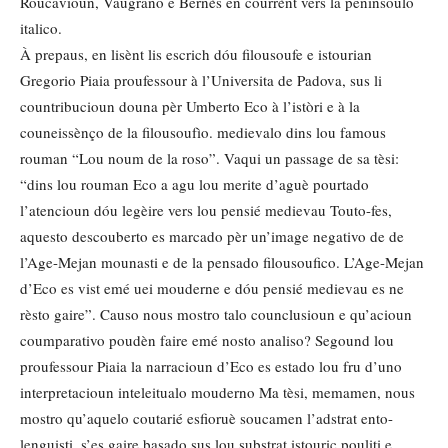
Roucavioun, Vaugrano e Bernès en courrènt vers la peninsoulo
italico.
À prepaus, en lisènt lis escrich dóu filousoufe e istourian
Gregorio Piaia proufessour à l’Universita de Padova, sus li
countribucioun douna pèr Umberto Eco à l’istòri e à la
couneissènço de la filousoufìo. medievalo dins lou famous
rouman “Lou noum de la roso”. Vaqui un passage de sa tèsi:
“dins lou rouman Eco a agu lou merite d’aguè pourtado
l’atencioun dóu legèire vers lou pensié medievau Touto-fes,
aquesto descouberto es marcado pèr un’image negativo de de
l’Age-Mejan mounasti e de la pensado filousoufico. L’Age-Mejan
d’Eco es vist emé uei mouderne e dóu pensié medievau es ne
rèsto gaire”. Causo nous mostro talo counclusioun e qu’acioun
coumparativo poudèn faire emé nosto analiso? Segound lou
proufessour Piaia la narracioun d’Eco es estado lou fru d’uno
interpretacioun inteleitualo mouderno Ma tèsi, memamen, nous
mostro qu’aquelo coutarié esfioruè soucamen l’adstrat ento-
lenguisti, s’es gaire basado sus lou substrat istouric pouliti e