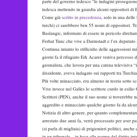
parte del governo tedesco “le indagini proseguono
tedesca mettendo in guardia alcuni oppositori di
Come già
scritto in precedenza
, solo in una delle 
turchi) ci sarebbero ben 55 nomi di oppositori. Tr
Baslangic, informato di essere in pericolo diretta
Ferhat Tunc che vive a Darmstadt e l’ex deputato
Continua intanto lo stillicidio delle aggressioni m
giorni fa il rifugiato Erk Acarer veniva percosso 
giornalista, che lavora per una catena televisiva “
dissidente, aveva indagato sui rapporti tra Turchi
Più volte minacciato, era almeno in teoria sotto sc
Vive invece nel Galles lo scrittore curdo in esi
Scrittori (PEN), anche il suo nome si troverebbe ne
aggredito e minacciato qualche giorno fa da alcun
Notizia di altro genere, per quanto complementare
arrestato due anni fa, verrà processato per aver p
(si parla di migliaia) di prigionieri politici, anch
in un tribunale – in base alle norme del diritto in