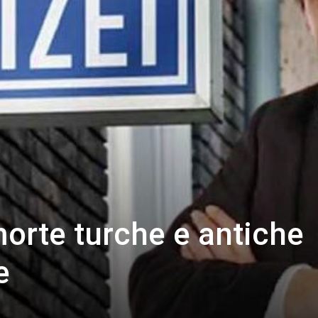
orte turche e antiche
e