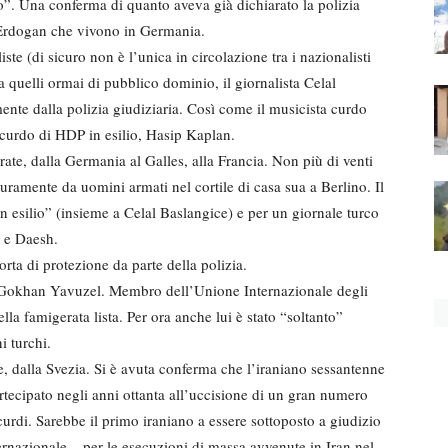
”. Una conferma di quanto aveva già dichiarato la polizia
 Erdogan che vivono in Germania.
liste (di sicuro non è l’unica in circolazione tra i nazionalisti
a quelli ormai di pubblico dominio, il giornalista Celal
mente dalla polizia giudiziaria. Così come il musicista curdo
 curdo di HDP in esilio, Hasip Kaplan.
irate, dalla Germania al Galles, alla Francia. Non più di venti
duramente da uomini armati nel cortile di casa sua a Berlino. Il
in esilio” (insieme a Celal Baslangice) e per un giornale turco
a e Daesh.
orta di protezione da parte della polizia.
lio Gokhan Yavuzel. Membro dell’Unione Internazionale degli
lla famigerata lista. Per ora anche lui è stato “soltanto”
i turchi.
, dalla Svezia. Si è avuta conferma che l’iraniano sessantenne
artecipato negli anni ottanta all’uccisione di un gran numero
e curdi. Sarebbe il primo iraniano a essere sottoposto a giudizio
ternazionale – per le esecuzioni di massa avvenute in Iran nel