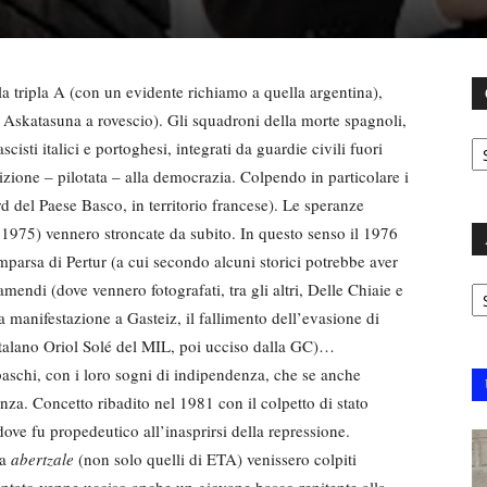
a tripla A (con un evidente richiamo a quella argentina),
 Askatasuna a rovescio). Gli squadroni della morte spagnoli,
C
cisti italici e portoghesi, integrati da guardie civili fuori
sizione – pilotata – alla democrazia. Colpendo in particolare i
ord del Paese Basco, in territorio francese). Le speranze
1975) vennero stroncate da subito. In questo senso il 1976
mparsa di Pertur (a cui secondo alcuni storici potrebbe aver
Ar
amendi (dove vennero fotografati, tra gli altri, Delle Chiaie e
a manifestazione a Gasteiz, il fallimento dell’evasione di
catalano Oriol Solé del MIL, poi ucciso dalla GC)…
baschi, con i loro sogni di indipendenza, che se anche
a. Concetto ribadito nel 1981 con il colpetto di stato
ove fu propedeutico all’inasprirsi della repressione.
ra
abertzale
(non solo quelli di ETA) venissero colpiti