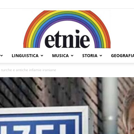
LINGUISTICA
MUSICA
STORIA
GEOGRAFI
Etnie
 turche e antiche infamie iraniane