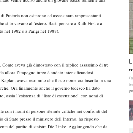
ttentato venne ucciso anche un giovane basco renitente alla
di Pretoria non esitarono ad assassinare rappresentanti
he si trovavano all’estero. Basti pensare a Ruth First e a
o nel 1982 e a Parigi nel 1988).
L
ome aveva già dimostrato con il triplice assassinio di tre
re
da allora l’impegno turco è andato intensificandosi.
Og
Kaplan, aveva reso noto che il suo nome era inserito in una
te
turche. Ora finalmente anche il governo tedesco ha dato
pr
, ossia l’esistenza di “liste di esecuzione” con nomi di
ste con i nomi di persone ritenute critiche nei confronti del
di Stato presso il ministero dell’Interno, ha risposto
nte del partito di sinistra Die Linke. Aggiungendo che da