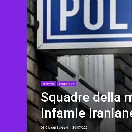
etnismo
geopolitica
Squadre della m
infamie iranian
Di
Gianni Sartori
-
30/07/2021