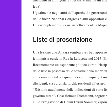
dissidenti di altro genere (per dirne una: in un a
leva).
Ugualmente negli anni dell’apartheid i governanti 
dell’African National Congress e altri oppositori c
Dulcie Septembre (uccise rispettivamente a Maput
Liste di proscrizione
Una lezione che Ankara sembra aver ben appreso. C
femministe curde in Rue la Lafayette nel 2013. E 
Recentemente un esponente politico curdo, Hasip 
delle liste in possesso delle squadre della morte 
conferma ufficiale di quanto era comunque già noto
dissidenti, sia curdi sia turchi, residenti all’estero.
“Esistono attualmente delle indicazioni di varie li
governo turco”. Così Helmut Teichmann, segretario 
all’interrogazione di Helim Evrim Sommer, espone