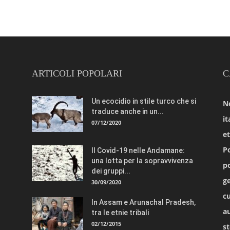
ARTICOLI POPOLARI
C
Un ecocidio in stile turco che si
N
traduce anche in un...
it
07/12/2020
e
Po
Il Covid-19 nelle Andamane:
una lotta per la sopravvivenza
po
dei gruppi...
ge
30/09/2020
cu
In Assam e Arunachal Pradesh,
a
tra le etnie tribali
02/12/2015
st