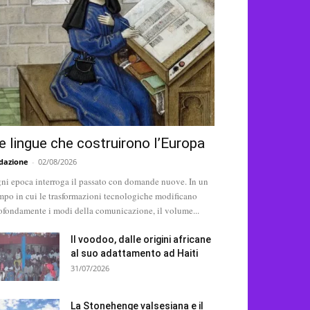
e lingue che costruirono l’Europa
dazione
-
02/08/2026
ni epoca interroga il passato con domande nuove. In un
mpo in cui le trasformazioni tecnologiche modificano
ofondamente i modi della comunicazione, il volume...
Il voodoo, dalle origini africane
al suo adattamento ad Haiti
31/07/2026
La Stonehenge valsesiana e il