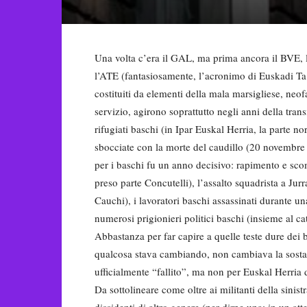
Una volta c’era il GAL, ma prima ancora il BVE, l
l’ATE (fantasiosamente, l’acronimo di Euskadi Ta
costituiti da elementi della mala marsigliese, neofas
servizio, agirono soprattutto negli anni della tran
rifugiati baschi (in Ipar Euskal Herria, la parte n
sbocciate con la morte del caudillo (20 novembre 
per i baschi fu un anno decisivo: rapimento e sco
preso parte Concutelli), l’assalto squadrista a Jurr
Cauchi), i lavoratori baschi assassinati durante un
numerosi prigionieri politici baschi (insieme al 
Abbastanza per far capire a quelle teste dure dei 
qualcosa stava cambiando, non cambiava la sostanz
ufficialmente “fallito”, ma non per Euskal Herria d
Da sottolineare come oltre ai militanti della sinist