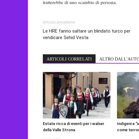
tratterebbe di uno scambio di persona.
Articolo precedente
Le HRE fanno saltare un blindato turco per
vendicare Sehid Vesta
ARTICOLI CORRELATI
ALTRO DALL'AUT
Estate ricca di eventi per i walser
Indigeni e “
della Valle Strona
come terror