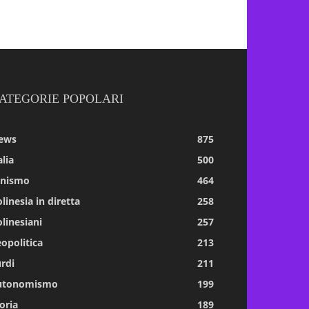
ATEGORIE POPOLARI
ews
875
alia
500
tnismo
464
linesia in diretta
258
linesiani
257
opolitica
213
rdi
211
utonomismo
199
oria
189