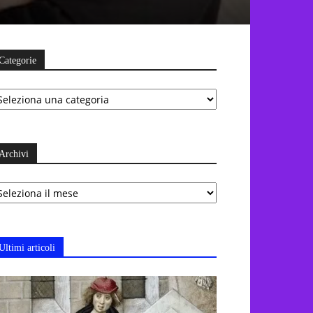
Categorie
ategorie
Archivi
chivi
Ultimi articoli