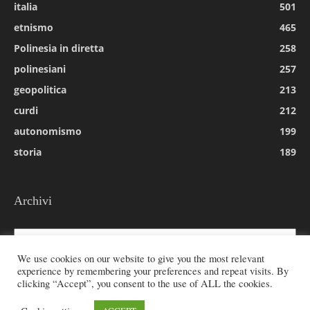
italia
501
etnismo
465
Polinesia in diretta
258
polinesiani
257
geopolitica
213
curdi
212
autonomismo
199
storia
189
Archivi
Archivi
We use cookies on our website to give you the most relevant
experience by remembering your preferences and repeat visits. By
clicking “Accept”, you consent to the use of ALL the cookies.
© 2026 All rights reserved - Etnie -