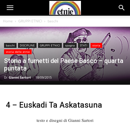
Home
GRUPPI ETNICI
baschi
baschi
DISCIPLINE
GRUPPI ETNICI
spagna
STATI
storia
storia delle etnie
Storia a fumetti del Paese Basco – quarta
puntata
Di
Gianni Sartori
-
18/09/2015
4 – Euskadi Ta Askatasuna
testo e disegni di Gianni Sartori