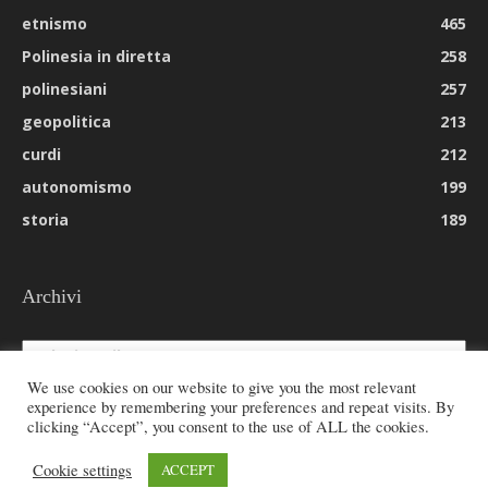
etnismo
465
Polinesia in diretta
258
polinesiani
257
geopolitica
213
curdi
212
autonomismo
199
storia
189
Archivi
Archivi
We use cookies on our website to give you the most relevant
experience by remembering your preferences and repeat visits. By
clicking “Accept”, you consent to the use of ALL the cookies.
© 2026 All rights reserved - Etnie -
Cookie settings
ACCEPT