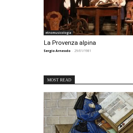
etnomusicologia
La Provenza alpina
Sergio Arneodo
-
29/01/1981
MOST READ