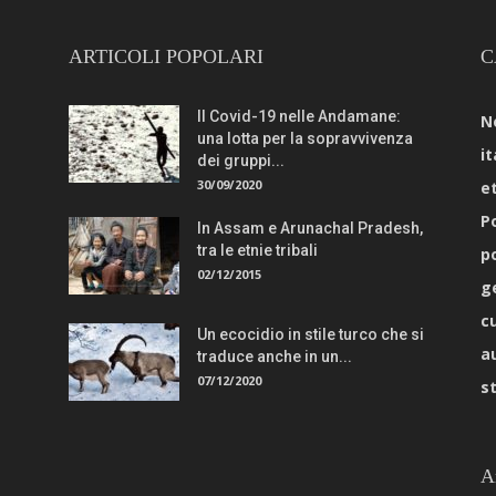
ARTICOLI POPOLARI
C
Il Covid-19 nelle Andamane:
N
una lotta per la sopravvivenza
it
dei gruppi...
30/09/2020
e
Po
In Assam e Arunachal Pradesh,
tra le etnie tribali
p
02/12/2015
g
c
Un ecocidio in stile turco che si
a
traduce anche in un...
07/12/2020
s
A