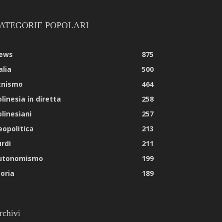
ATEGORIE POPOLARI
ews
875
alia
500
tnismo
464
linesia in diretta
258
olinesiani
257
eopolitica
213
urdi
211
utonomismo
199
toria
189
rchivi