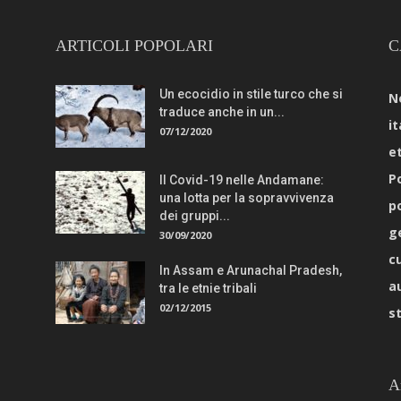
ARTICOLI POPOLARI
C
Un ecocidio in stile turco che si
N
traduce anche in un...
it
07/12/2020
e
Po
Il Covid-19 nelle Andamane:
una lotta per la sopravvivenza
p
dei gruppi...
g
30/09/2020
c
In Assam e Arunachal Pradesh,
a
tra le etnie tribali
02/12/2015
s
A