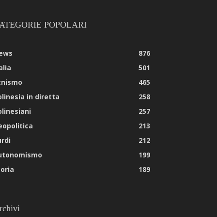
ATEGORIE POPOLARI
ews
876
alia
501
tnismo
465
linesia in diretta
258
olinesiani
257
eopolitica
213
urdi
212
utonomismo
199
toria
189
rchivi