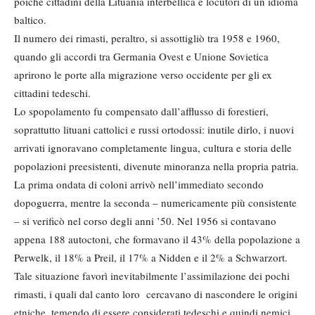
poiché cittadini della Lituania interbellica e locutori di un idioma
baltico.
Il numero dei rimasti, peraltro, si assottigliò tra 1958 e 1960,
quando gli accordi tra Germania Ovest e Unione Sovietica
aprirono le porte alla migrazione verso occidente per gli ex
cittadini tedeschi.
Lo spopolamento fu compensato dall’afflusso di forestieri,
soprattutto lituani cattolici e russi ortodossi: inutile dirlo, i nuovi
arrivati ignoravano completamente lingua, cultura e storia delle
popolazioni preesistenti, divenute minoranza nella propria patria.
La prima ondata di coloni arrivò nell’immediato secondo
dopoguerra, mentre la seconda – numericamente più consistente
– si verificò nel corso degli anni ’50. Nel 1956 si contavano
appena 188 autoctoni, che formavano il 43% della popolazione a
Perwelk, il 18% a Preil, il 17% a Nidden e il 2% a Schwarzort.
Tale situazione favorì inevitabilmente l’assimilazione dei pochi
rimasti, i quali dal canto loro cercavano di nascondere le origini
etniche, temendo di essere considerati tedeschi e quindi nemici.