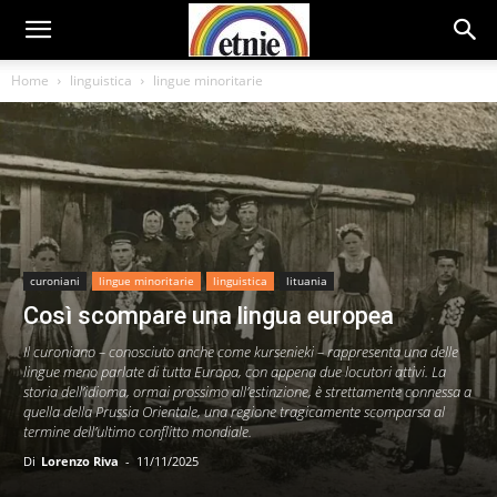
Home
linguistica
lingue minoritarie
curoniani
lingue minoritarie
linguistica
lituania
Così scompare una lingua europea
Il curoniano – conosciuto anche come kursenieki – rappresenta una delle
lingue meno parlate di tutta Europa, con appena due locutori attivi. La
storia dell’idioma, ormai prossimo all’estinzione, è strettamente connessa a
quella della Prussia Orientale, una regione tragicamente scomparsa al
termine dell’ultimo conflitto mondiale.
Di
Lorenzo Riva
-
11/11/2025