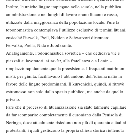
Inoltre, le uniche lingue impiegate nelle scuole, nella pubblica
amministrazione e nei luoghi di lavoro erano lituano e russo,
utilizzate dalla maggioranza della popolazione locale. Pure la
toponomastica contemplava l’utilizzo esclusivo di termini lituani,
cosicché Perwelk, Preil, Nidden e Schwarzort divennero
Pervalka, Preila, Nida e Juodkrantė.
Analogamente, l’odonomastica sovietica – che dedicava vie e
piazzali ai lavoratori, ai
soviet
, alla fratellanza e a Lenin –
rimpiazzò rapidamente quella preesistente. I frequenti matrimoni
misti, per giunta, facilitavano l’abbandono dell’idioma natio in
favore delle lingue predominanti. Il kursenieki, quindi, si ritrovò
estromesso non solo dallo spazio pubblico, ma anche da quello
privato.
Pare che il processo di lituanizzazione sia stato talmente capillare
da far scomparire completamente il curoniano dalla Penisola di
Neringa, dove attualmente risiedono non più di quaranta cittadini
protestanti, i quali gestiscono la propria chiesa storica riottenuta