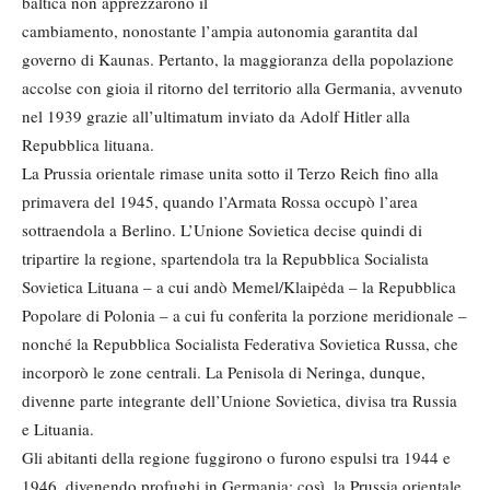
baltica non apprezzarono il
cambiamento, nonostante l’ampia autonomia garantita dal
governo di Kaunas. Pertanto, la maggioranza della popolazione
accolse con gioia il ritorno del territorio alla Germania, avvenuto
nel 1939 grazie all’ultimatum inviato da Adolf Hitler alla
Repubblica lituana.
La Prussia orientale rimase unita sotto il Terzo Reich fino alla
primavera del 1945, quando l’Armata Rossa occupò l’area
sottraendola a Berlino. L’Unione Sovietica decise quindi di
tripartire la regione, spartendola tra la Repubblica Socialista
Sovietica Lituana – a cui andò Memel/Klaipėda – la Repubblica
Popolare di Polonia – a cui fu conferita la porzione meridionale –
nonché la Repubblica Socialista Federativa Sovietica Russa, che
incorporò le zone centrali. La Penisola di Neringa, dunque,
divenne parte integrante dell’Unione Sovietica, divisa tra Russia
e Lituania.
Gli abitanti della regione fuggirono o furono espulsi tra 1944 e
1946, divenendo profughi in Germania: così, la Prussia orientale