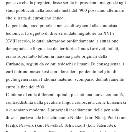
pensava che la preghiera fosse scritta in prussiano, ma grazie agli
studi pubblicati nella seconda metà del ‘900 possiamo affermare
che si tratta di curoniano antico.
La penisola, poco popolata nei secoli seguenti alla conquista
teutonica, fu oggetto di diverse ondate migratorie tra XVI e
XVIII secolo, le quali alterarono profondamente la situazione
demografica e linguistica del territorio. I nuovi arrivati, infatti,
erano soprattutto lettoni in massina parte originari della
Curlandia, seguiti da coloni tedeschi e lituani. Di conseguenza, i
curi finirono mescolarsi con i forestieri, perdendo nel giro di
poche generazioni l’idioma materno, scomparso definitivamente
entro la fine del ‘500.
L’unione di etnie differenti, quindi, plasmò una nuova comunità,
contraddistinta dalla peculiare lingua conosciuta come kursenieki
o curoniano moderno. I principali insediamenti della penisola
dove si parlava tale basiletto erano Nidden (kur: Nida), Preil (kur:
Preiļi), Perwelk (kur: Pērvelka), Schwarzort (kur: Šatenurte),