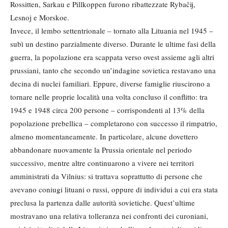
Rossitten, Sarkau e Pillkoppen furono ribattezzate Rybačij,
Lesnoj e Morskoe.
Invece, il lembo settentrionale – tornato alla Lituania nel 1945 –
subì un destino parzialmente diverso. Durante le ultime fasi della
guerra, la popolazione era scappata verso ovest assieme agli altri
prussiani, tanto che secondo un’indagine sovietica restavano una
decina di nuclei familiari. Eppure, diverse famiglie riuscirono a
tornare nelle proprie località una volta concluso il conflitto: tra
1945 e 1948 circa 200 persone – corrispondenti al 13% della
popolazione prebellica – completarono con successo il rimpatrio,
almeno momentaneamente. In particolare, alcune dovettero
abbandonare nuovamente la Prussia orientale nel periodo
successivo, mentre altre continuarono a vivere nei territori
amministrati da Vilnius: si trattava soprattutto di persone che
avevano coniugi lituani o russi, oppure di individui a cui era stata
preclusa la partenza dalle autorità sovietiche. Quest’ultime
mostravano una relativa tolleranza nei confronti dei curoniani,