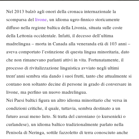
Nel 2013 balzò agli onori della cronaca internazionale la
scomparsa del
livone
, un idioma ugro-finnico storicamente
diffuso nella regione baltica della Livonia, situata sulle coste
della Lettonia occidentale. Infatti, il decesso dell’ultima
madrelingua – morta in Canada alla veneranda età di 103 anni –
aveva comportato l’estinzione di questa lingua minoritaria, dato
che non rimanevano parlanti attivi in vita. Fortunatamente, il
processo di rivitalizzazione linguistica avviato negli ultimi
trent’anni sembra stia dando i suoi frutti, tanto che attualmente si
contano non soltanto decine di persone in grado di conversare in
livone, ma perfino un nuovo madrelingua.
Nei Paesi baltici figura un altro idioma minoritario che versa in
condizioni critiche, il quale, tuttavia, sembra destinato a un
futuro assai meno lieto. Si tratta del curoniano (o kursenieki o
curlandese), un idioma baltico tradizionalmente parlato nella
Penisola di Neringa, sottile fazzoletto di terra conosciuto anche