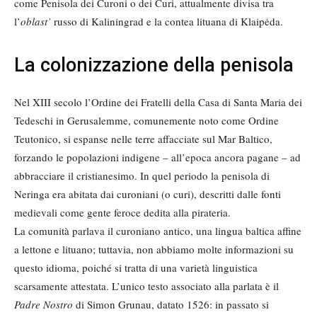
come Penisola dei Curoni o dei Curi, attualmente divisa tra
l’
oblast’
russo di Kaliningrad e la contea lituana di Klaipėda.
La colonizzazione della penisola
Nel XIII secolo l’Ordine dei Fratelli della Casa di Santa Maria dei
Tedeschi in Gerusalemme, comunemente noto come Ordine
Teutonico, si espanse nelle terre affacciate sul Mar Baltico,
forzando le popolazioni indigene – all’epoca ancora pagane – ad
abbracciare il cristianesimo. In quel periodo la penisola di
Neringa era abitata dai curoniani (o curi), descritti dalle fonti
medievali come gente feroce dedita alla pirateria.
La comunità parlava il curoniano antico, una lingua baltica affine
a lettone e lituano; tuttavia, non abbiamo molte informazioni su
questo idioma, poiché si tratta di una varietà linguistica
scarsamente attestata. L’unico testo associato alla parlata è il
Padre Nostro
di Simon Grunau, datato 1526: in passato si