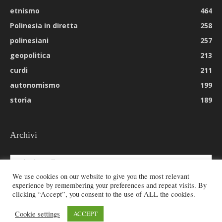
etnismo
464
Polinesia in diretta
258
polinesiani
257
geopolitica
213
curdi
211
autonomismo
199
storia
189
Archivi
Archivi
We use cookies on our website to give you the most relevant
experience by remembering your preferences and repeat visits. By
clicking “Accept”, you consent to the use of ALL the cookies.
© 2026 All rights reserved - Etnie -
Cookie settings
ACCEPT