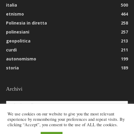
italia
500
etnismo
464
Polinesia in diretta
258
polinesiani
257
geopolitica
213
curdi
211
autonomismo
199
storia
189
Archivi
Archivi
We use cookies on our website to give you the most relevant
experience by remembering your preferences and repeat visits. By
clicking “Accept”, you consent to the use of ALL the cookies.