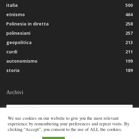
italia
500
etnismo
464
Polinesia in diretta
258
polinesiani
257
geopolitica
213
curdi
211
autonomismo
199
storia
189
Archivi
Archivi
We use cookies on our website to give you the most relevant
experience by remembering your preferences and repeat visits. By
clicking “Accept”, you consent to the use of ALL the cookies.