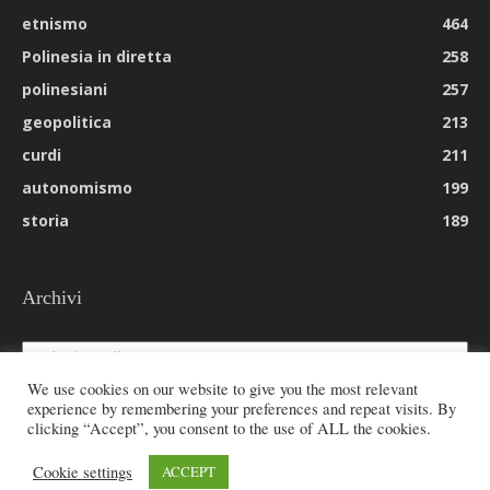
etnismo
464
Polinesia in diretta
258
polinesiani
257
geopolitica
213
curdi
211
autonomismo
199
storia
189
Archivi
Archivi
We use cookies on our website to give you the most relevant
experience by remembering your preferences and repeat visits. By
clicking “Accept”, you consent to the use of ALL the cookies.
© 2026 All rights reserved - Etnie -
Cookie settings
ACCEPT