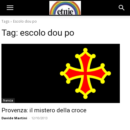
Tags
Escolo dou po
Tag:
escolo dou po
francia
Provenza: il mistero della croce
Davide Martini
-
12/10/2013