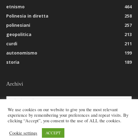
etnismo
464
Polinesia in diretta
258
polinesiani
257
geopolitica
213
curdi
211
autonomismo
199
storia
189
Archivi
Archivi
We use cookies on our website to give you the most relevant
experience by remembering your preferences and repeat visits. By
clicking “Accept”, you consent to the use of ALL the cookies.
© 2026 All rights reserved - Etnie -
Cookie settings
ACCEPT