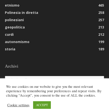
etnismo
465
Polinesia in diretta
258
polinesiani
257
geopolitica
213
curdi
212
autonomismo
199
storia
189
Archivi
Archivi
We use cookies on our website to give you the most relevant
experience by remembering your preferences and repeat visits. By
clicking “Accept”, you consent to the use of ALL the cookies.
© 2026 All rights reserved - Etnie -
Cookie settings
ACCEPT