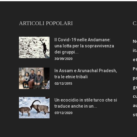
ARTICOLI POPOLARI
C
Il Covid-19 nelle Andamane:
N
una lotta per la sopravvivenza
it
dei gruppi...
30/09/2020
e
Po
In Assam e Arunachal Pradesh,
tra le etnie tribali
p
02/12/2015
g
c
Un ecocidio in stile turco che si
a
traduce anche in un...
07/12/2020
s